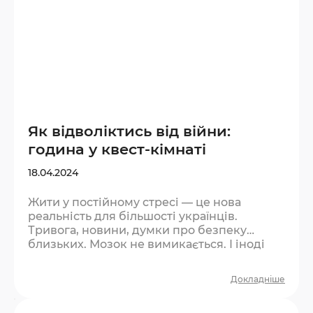
Як відволіктись від війни:
година у квест-кімнаті
18.04.2024
Жити у постійному стресі — це нова
реальність для більшості українців.
Тривога, новини, думки про безпеку
близьких. Мозок не вимикається. І іноді
найважливіше — дозволити собі
перепочити від цього хоча б на годину.
Докладніше
Чому квест допомагає відволіктись? Це не
втеча від реальності — це пауза. Така сама,