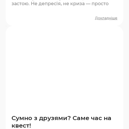
застою. Не депресія, не криза — просто
сірість. Квест — один із найшвидших
способів її розігнати. Що відбувається під
Докладніше
час квесту? За годину ви проживаєте цілу
мікроісторію. Є напруга, є несподіванки, є
азарт, є момент перемоги або прийняття
поразки. Це повноцінний емоційний цикл
у стислому форматі. Мозок отримує
новизну —…
Сумно з друзями? Саме час на
квест!