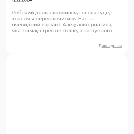
Робочий день закінчився, голова гуде, і
хочеться переключитись. Бар —
очевидний варіант. Але є альтернатива,
яка знімає стрес не гірше, а наступного
ранку не залишає жодних побічних
ефектів. Що не так із баром після роботи?
Докладніше
Бар — це пасивний відпочинок. Ви сидите,
п’єте, розмовляєте про роботу, бо більше
немає спільної теми. Через дві години
розходитесь із відчуттям, що час минув,
але нічого особливого не сталось. Плюс —
алкоголь дає ілюзію…