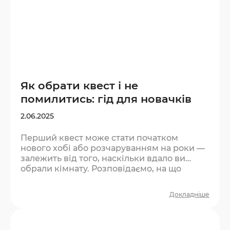
Як обрати квест і не
помилитись: гід для новачків
2.06.2025
Перший квест може стати початком
нового хобі або розчаруванням на роки —
залежить від того, наскільки вдало ви
обрали кімнату. Розповідаємо, на що
звертати увагу, якщо ви в квестах вперше.
Крок 1. Визначте компанію та кількість
Докладніше
людей Квест — командна гра. Оптимальна
кількість для першого разу — 2–4 людини.
Менше — буде важко фізично охопити всі