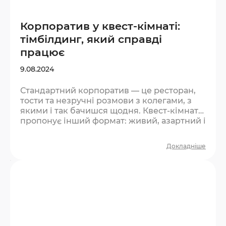
Корпоратив у квест-кімнаті:
тімбілдинг, який справді
працює
9.08.2024
Стандартний корпоратив — це ресторан,
тости та незручні розмови з колегами, з
якими і так бачишся щодня. Квест-кімната
пропонує інший формат: живий, азартний і
той, що справді згуртовує. Чому квест
ефективніший за класичний тімбілдинг?
Докладніше
Більшість тімбілдингів виглядають штучно.
Люди розуміють, що це «захід», і
поводяться відповідно — стримано та
формально. У квесті інакше: є реальний
тиск часу, є задача, є командна залежність.
Не можна відсидітись у куточку — треба
діяти….