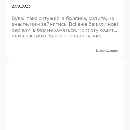
2.09.2023
Буває така ситуація: зібрались, сидите, не
знаєте, чим зайнятись. Всі вже бачили нові
серіали, в бар не хочеться, по місту ходити
нема настрою. Квест — рішення, яке
влаштує всіх. Чому квест рятує такі
вечори? Він одразу дає структуру. Не
Докладніше
треба нічого вигадувати — є місце, є час, є
завдання. Компанія з пасивного режиму
перемикається в активний, і настрій
змінюється сам собою. Плюс — це спільна
пригода. Через тиждень ви будете…