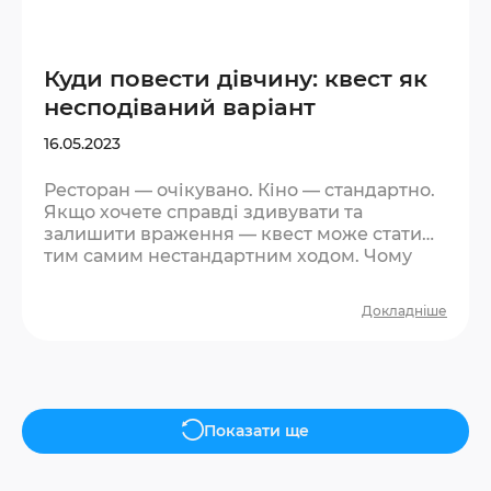
Куди повести дівчину: квест як
несподіваний варіант
16.05.2023
Ресторан — очікувано. Кіно — стандартно.
Якщо хочете справді здивувати та
залишити враження — квест може стати
тим самим нестандартним ходом. Чому
квест спрацьовує як ідея для побачення?
По-перше, це несподівано. Більшість
Докладніше
дівчат не чекають такої пропозиції — і вже
це виділяє вас із загального ряду. По-
друге, квест знімає тиск «правильної
поведінки». Немає дрес-коду, немає
необхідності бути ідеальним. Є гра, є
атмосфера, є спонтанні реакції — а саме
Показати ще
вони запам’ятовуються….