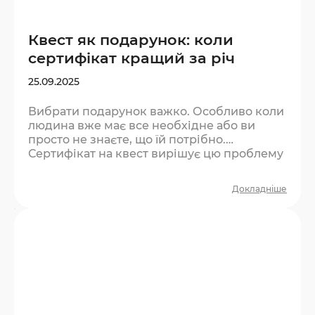
Квест як подарунок: коли
сертифікат кращий за річ
25.09.2025
Вибрати подарунок важко. Особливо коли
людина вже має все необхідне або ви
просто не знаєте, що їй потрібно.
Сертифікат на квест вирішує цю проблему
— і при цьому дарує те, що не купиш у
магазині. Чому досвід як подарунок
Докладніше
працює краще за річ? Психологи давно
довели: люди отримують більше тривалого
задоволення від вражень, ніж від
матеріальних речей. Річ зношується,
виходить з моди або просто забувається на
полиці. Досвід — залишається…