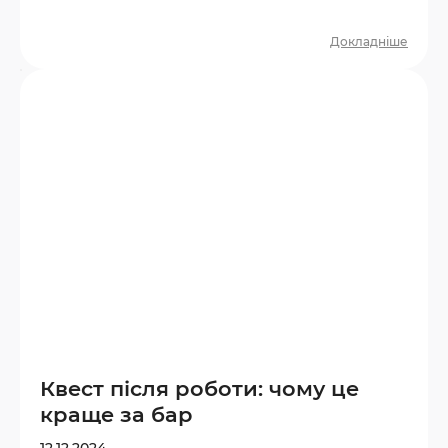
правильно обрати вік і тематику. З якого
віку можна йти на квест? Більшість
Докладніше
дитячих квестів розраховані на дітей від
6–7 років. У цьому віці дитина вже здатна
розуміти прості правила, слідувати сюжету
та взаємодіяти з командою. Орієнтир за
віком: 6–8 років — прості квести з
яскравими декораціями, мінімумом
замків…
Квест після роботи: чому це
краще за бар
12.12.2024