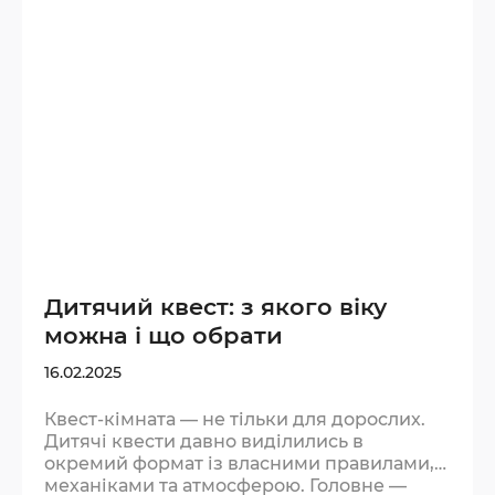
підказки. Більше — команда заважатиме
одне одному. Подумайте, з ким іде
комфортніше: з близькими…
Дитячий квест: з якого віку
можна і що обрати
16.02.2025
Квест-кімната — не тільки для дорослих.
Дитячі квести давно виділились в
окремий формат із власними правилами,
механіками та атмосферою. Головне —