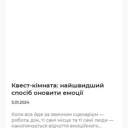
як сон або спорт. Мозок не може
одночасно розгадувати загадки під тиском
таймера і прокручувати тривожні думки.
Під час квесту увага переключається
повністю…
Квест-кімната: найшвидший
спосіб оновити емоції
3.01.2024
Коли все йде за звичним сценарієм —
робота, дім, ті самі місця та ті самі люди —
накопичується відчуття емоційного