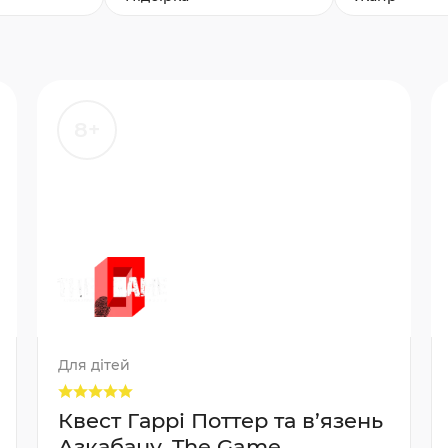
8+
Для дітей
Квест Гаррі Поттер та в’язень
Азкабану, The Game