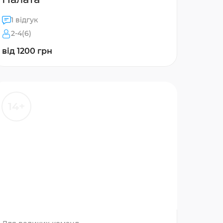
1 відгук
2-4(6)
від 1200 грн
14+