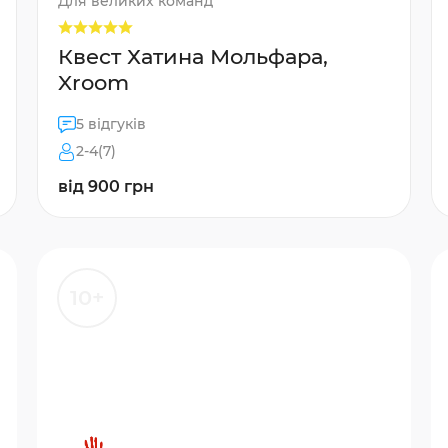
Для великих команд
Квест Хатина Мольфара,
Xroom
5 відгуків
2-4(7)
від 900 грн
10+