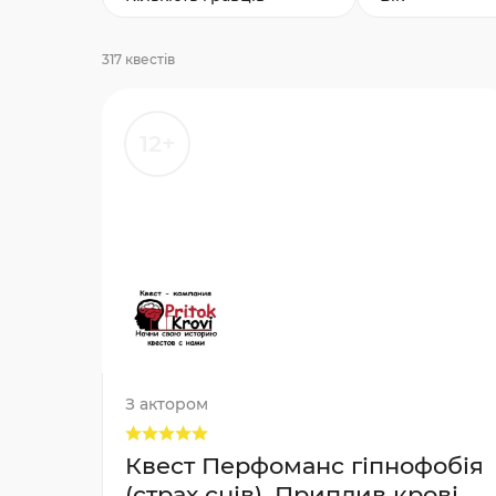
317 квестів
12+
З актором
Квест Перфоманс гіпнофобія
(страх снів), Приплив крові