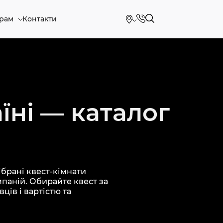
рам
Контакти
їні — каталог
брані квест-кімнати
мпаній. Обирайте квест за
ців і вартістю та