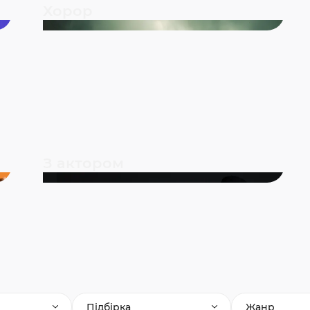
Хорор
З актором
Підбірка
Жанр