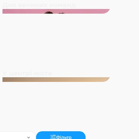
Для великих команд
У центрі міста
Фільтр