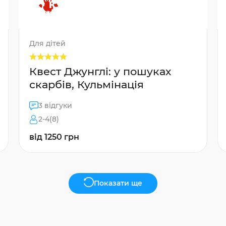
Для дітей
Квест Джунглі: у пошуках
скарбів, Кульмінація
3 відгуки
2-4(8)
від 1250 грн
Показати ще