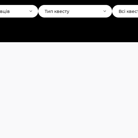
авців
Тип квесту
Всі квес