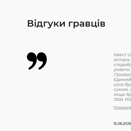
Відгуки гравців
Квест с
актора,
сподоба
робити.
Єдиний 
ціна бу
сумою. 
якщо бр
1500. Р
бронюв
Показати
15.06.202