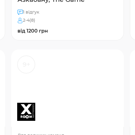
1 відгук
2-4(8)
від 1200 грн
9+