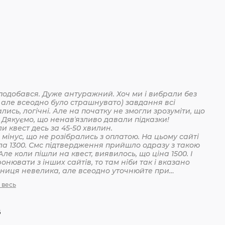
подобався. Дуже антуражний. Хоч ми і вибрали без
 але всеодно було страшнувато) завдання всі
лись, логічні. Але на початку не змогли зрозуміти, що
 Дякуємо, що ненавʼязливо давали підказки!
Пройшли квест десь за 45-50 хвилин.
мінус, що не розібрались з оплатою. На цьому сайті
ла 1300. Смс підтвердження прийшло одразу з такою
Але коли пішли на квест, виявилось, що ціна 1500. І
онювати з інших сайтів, то там ніби так і вказано
ізниця невелика, але всеодно уточнюйте при
анні
 весь
6