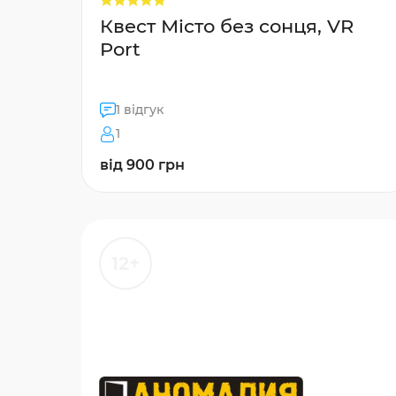
Квест Місто без сонця, VR
Port
1 відгук
1
від 900 грн
12+