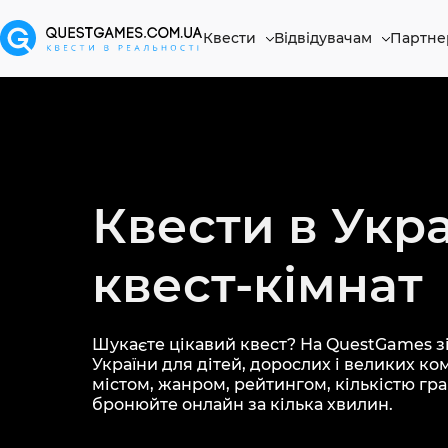
Квести
Відвідувачам
Партне
Квести в Укра
квест-кімнат
Шукаєте цікавий квест? На QuestGames зі
України для дітей, дорослих і великих ко
містом, жанром, рейтингом, кількістю грав
бронюйте онлайн за кілька хвилин.