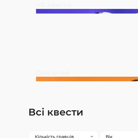
VR Квести
Для дітей
Всі квести
Кількість гравців
Вік