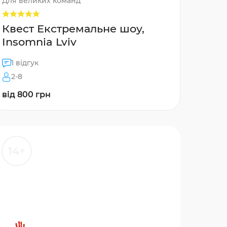
Для великих команд
Квест Екстремальне шоу,
Insomnia Lviv
1 відгук
2-8
від 800 грн
14+