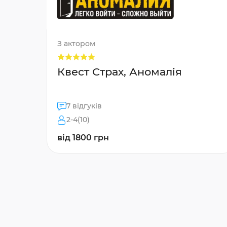
З актором
Квест Страх, Аномалія
7 відгуків
2-4(10)
від 1800 грн