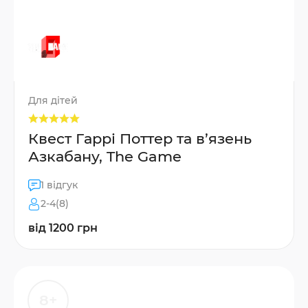
Для дітей
Квест Гаррі Поттер та в’язень
Азкабану, The Game
1 відгук
2-4(8)
від 1200 грн
8+