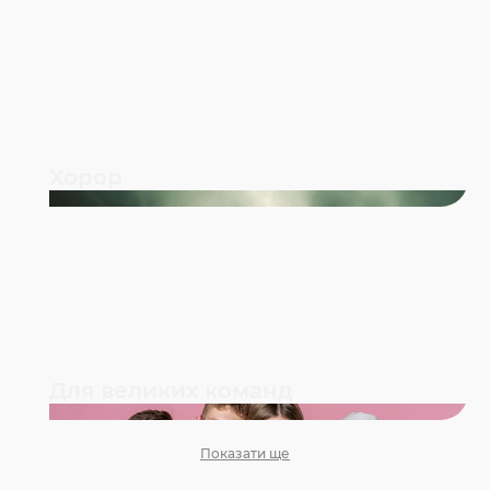
Хорор
Для великих команд
Показати ще