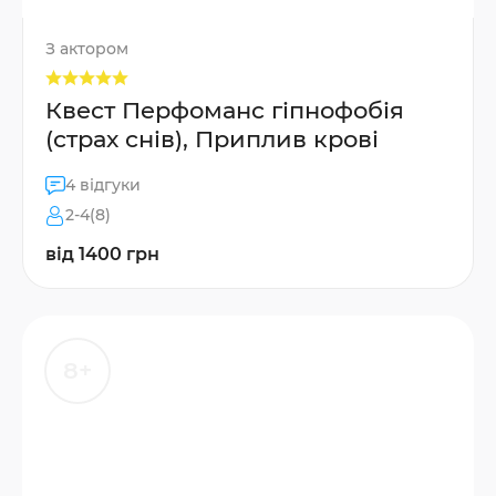
З актором
Квест Перфоманс гіпнофобія
(страх снів), Приплив крові
4 відгуки
2-4(8)
від 1400 грн
8+