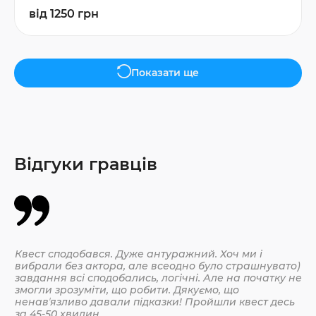
від 1250 грн
Показати ще
Відгуки гравців
Квест сподобався. Дуже антуражний. Хоч ми і
Да
вибрали без актора, але всеодно було страшнувато)
По
завдання всі сподобались, логічні. Але на початку не
змогли зрозуміти, що робити. Дякуємо, що
ненавʼязливо давали підказки! Пройшли квест десь
30.
за 45-50 хвилин.