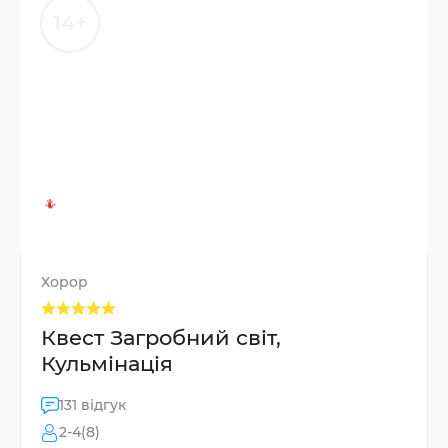
14+
Хорор
Квест Загробний світ,
Кульмінація
131 відгук
2-4(8)