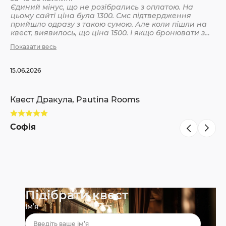
Єдиний мінус, що не розібрались з оплатою. На
цьому сайті ціна була 1300. Смс підтвердження
Кв
прийшло одразу з такою сумою. Але коли пішли на
квест, виявилось, що ціна 1500. І якщо бронювати з
інших сайтів, то там ніби так і вказано 1500. Різниця
Показати весь
С
невелика, але всеодно уточнюйте при бронюванні
15.06.2026
Квест Дракула, Pautina Rooms
Софія
Підібрати квест
Ім’я