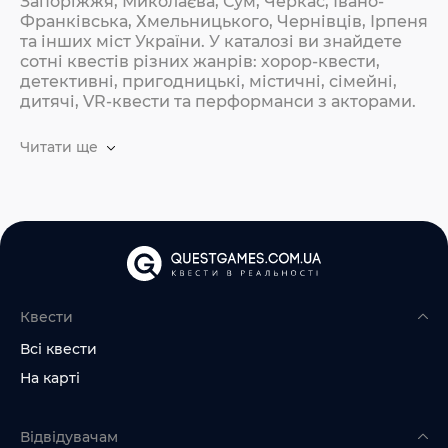
Запоріжжя, Миколаєва, Сум, Черкас, Івано-
Франківська, Хмельницького, Чернівців, Ірпеня
та інших міст України. У каталозі ви знайдете
сотні квестів різних жанрів: хорор-квести,
детективні, пригодницькі, містичні, сімейні,
дитячі, VR-квести та перформанси з акторами.
Читати ще
Квести
Всі квести
На карті
Відвідувачам