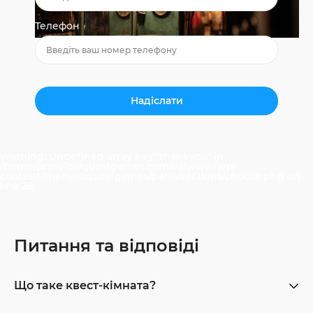
Телефон
Warning
: Undefined array key "thankyou" in
/home/prasolov/questgames.com.ua/www/wp-
content/themes/questgames/parts/sections/choose.php
on
line
26
Питання та відповіді
Що таке квест-кімната?