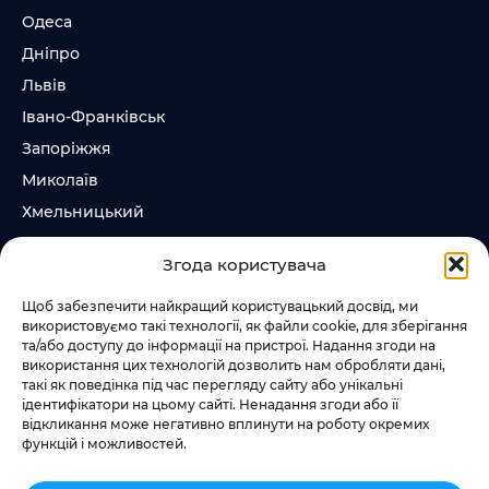
Одеса
Дніпро
Львів
Івано-Франківськ
Запоріжжя
Миколаїв
Хмельницький
Суми
Згода користувача
Ірпінь
Щоб забезпечити найкращий користувацький досвід, ми
використовуємо такі технології, як файли cookie, для зберігання
Слідкувати за нами
та/або доступу до інформації на пристрої. Надання згоди на
використання цих технологій дозволить нам обробляти дані,
+38 073 185 81 11
такі як поведінка під час перегляду сайту або унікальні
+38 067 457 86 44
ідентифікатори на цьому сайті. Ненадання згоди або її
відкликання може негативно вплинути на роботу окремих
функцій і можливостей.