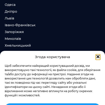
Одеса
Дніпро
Львів
Івано-Франківськ
Запоріжжя
Миколаїв
Хмельницький
Суми
Згода користувача
Ірпінь
Щоб забезпечити найкращий користувацький досвід, ми
використовуємо такі технології, як файли cookie, для зберігання
Слідкувати за нами
та/або доступу до інформації на пристрої. Надання згоди на
використання цих технологій дозволить нам обробляти дані,
+38 073 185 81 11
такі як поведінка під час перегляду сайту або унікальні
+38 067 457 86 44
ідентифікатори на цьому сайті. Ненадання згоди або її
відкликання може негативно вплинути на роботу окремих
функцій і можливостей.