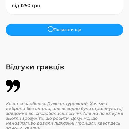
від 1250 грн
Показати ще
Відгуки гравців
Квест сподобався. Дуже антуражний. Хоч ми і
Да
вибрали без актора, але всеодно було страшнувато)
По
завдання всі сподобались, логічні. Але на початку не
змогли зрозуміти, що робити. Дякуємо, що
ненавʼязливо давали підказки! Пройшли квест десь
30.
за 45-50 хвилин.