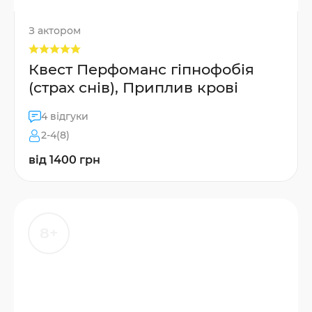
З актором
Квест Перфоманс гіпнофобія
(страх снів), Приплив крові
4 відгуки
2-4(8)
від 1400 грн
8+