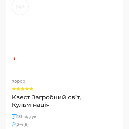
14+
Хорор
Квест Загробний світ,
Кульмінація
131 відгук
2-4(8)