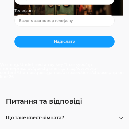
Телефон
Warning
: Undefined array key "thankyou" in
/home/prasolov/questgames.com.ua/www/wp-
content/themes/questgames/parts/sections/choose.php
on
line
26
Питання та відповіді
Що таке квест-кімната?