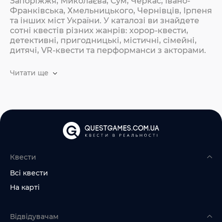
Запоріжжя, Миколаєва, Сум, Черкас, Івано-
Франківська, Хмельницького, Чернівців, Ірпеня
та інших міст України. У каталозі ви знайдете
сотні квестів різних жанрів: хорор-квести,
детективні, пригодницькі, містичні, сімейні,
дитячі, VR-квести та перформанси з акторами.
Читати ще
Квести
Всі квести
На карті
Відвідувачам