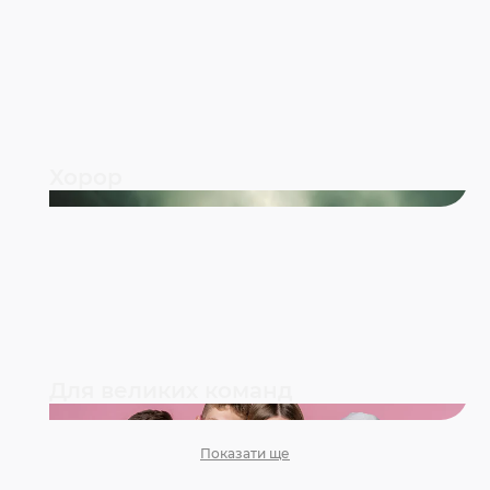
Хорор
Для великих команд
Показати ще