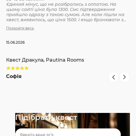
Єдиний мінус, що не розібрались з оплатою. На
цьому сайті ціна була 1300. Смс підтвердження
Кв
прийшло одразу з такою сумою. Але коли пішли на
квест, виявилось, що ціна 1500. І якщо бронювати з
інших сайтів, то там ніби так і вказано 1500. Різниця
Показати весь
С
невелика, але всеодно уточнюйте при бронюванні
15.06.2026
Квест Дракула, Pautina Rooms
Софія
Підібрати квест
Ім’я