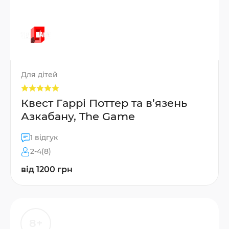
Для дітей
Квест Гаррі Поттер та в’язень
Азкабану, The Game
1 відгук
2-4(8)
від 1200 грн
8+