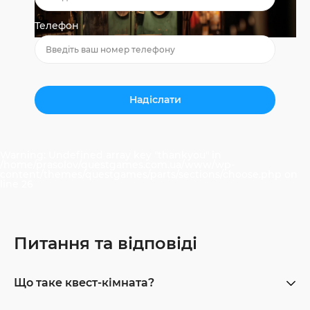
Телефон
Warning
: Undefined array key "thankyou" in
/home/prasolov/questgames.com.ua/www/wp-
content/themes/questgames/parts/sections/choose.php
on
line
26
Питання та відповіді
Що таке квест-кімната?