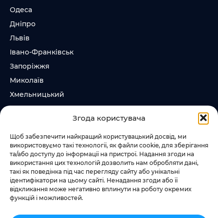
Одеса
Дніпро
Львів
Івано-Франківськ
Запоріжжя
Миколаїв
Хмельницький
Суми
Згода користувача
Ірпінь
Щоб забезпечити найкращий користувацький досвід, ми
використовуємо такі технології, як файли cookie, для зберігання
Слідкувати за нами
та/або доступу до інформації на пристрої. Надання згоди на
використання цих технологій дозволить нам обробляти дані,
+38 073 185 81 11
такі як поведінка під час перегляду сайту або унікальні
+38 067 457 86 44
ідентифікатори на цьому сайті. Ненадання згоди або її
відкликання може негативно вплинути на роботу окремих
функцій і можливостей.