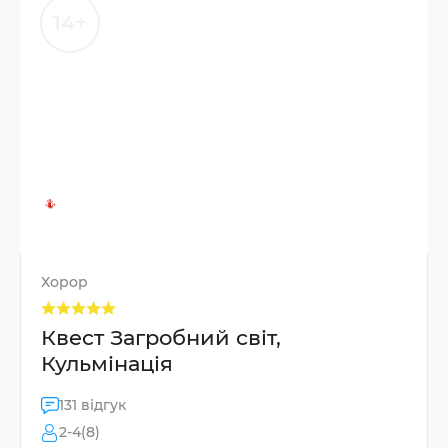
14+
Хорор
Квест Загробний світ,
Кульмінація
131 відгук
2-4(8)