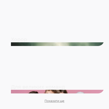
Хорор
Для великих команд
Показати ще