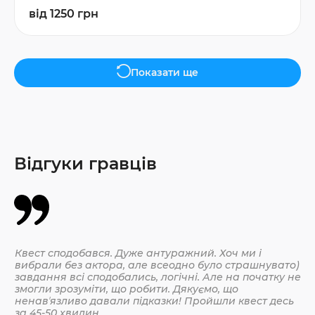
від 1250 грн
Показати ще
Відгуки гравців
Квест сподобався. Дуже антуражний. Хоч ми і
Да
вибрали без актора, але всеодно було страшнувато)
По
завдання всі сподобались, логічні. Але на початку не
змогли зрозуміти, що робити. Дякуємо, що
ненавʼязливо давали підказки! Пройшли квест десь
30.
за 45-50 хвилин.