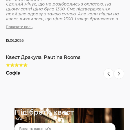
Єдиний мінус, що не розібрались з оплатою. На
цьому сайті ціна була 1300. Смс підтвердження
Кв
прийшло одразу з такою сумою. Але коли пішли на
квест, виявилось, що ціна 1500. І якщо бронювати з
інших сайтів, то там ніби так і вказано 1500. Різниця
Показати весь
С
невелика, але всеодно уточнюйте при бронюванні
15.06.2026
Квест Дракула, Pautina Rooms
Софія
Підібрати квест
Ім’я