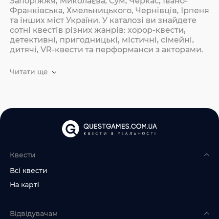
Запоріжжя, Миколаєва, Сум, Черкас, Івано-
Франківська, Хмельницького, Чернівців, Ірпеня
та інших міст України. У каталозі ви знайдете
сотні квестів різних жанрів: хорор-квести,
детективні, пригодницькі, містичні, сімейні,
дитячі, VR-квести та перформанси з акторами.
Читати ще
Квести
Всі квести
На карті
Відвідувачам