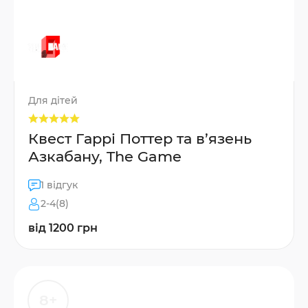
Для дітей
Квест Гаррі Поттер та в’язень
Азкабану, The Game
1 відгук
2-4(8)
від 1200 грн
8+