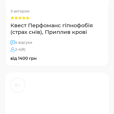
З актором
Квест Перфоманс гіпнофобія
(страх снів), Приплив крові
4 відгуки
2-4(8)
від 1400 грн
8+