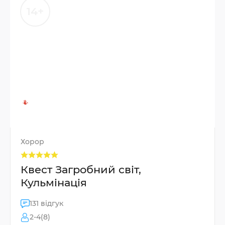
14+
Хорор
Квест Загробний світ,
Кульмінація
131 відгук
2-4(8)