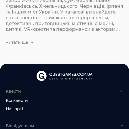
Запоріжжя, Миколаєва, Сум, Черкас, Івано-
Франківська, Хмельницького, Чернівців, Ірпеня
та інших міст України. У каталозі ви знайдете
сотні квестів різних жанрів: хорор-квести,
детективні, пригодницькі, містичні, сімейні,
дитячі, VR-квести та перформанси з акторами.
Читати ще
Квести
Всі квести
На карті
Відвідувачам