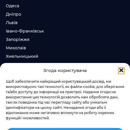
Одеса
Дніпро
Львів
Івано-Франківськ
Запоріжжя
Миколаїв
Хмельницький
Суми
Згода користувача
Ірпінь
Щоб забезпечити найкращий користувацький досвід, ми
використовуємо такі технології, як файли cookie, для зберігання
Слідкувати за нами
та/або доступу до інформації на пристрої. Надання згоди на
використання цих технологій дозволить нам обробляти дані,
+38 073 185 81 11
такі як поведінка під час перегляду сайту або унікальні
+38 067 457 86 44
ідентифікатори на цьому сайті. Ненадання згоди або її
відкликання може негативно вплинути на роботу окремих
функцій і можливостей.