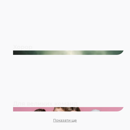
Хорор
Для великих команд
Показати ще