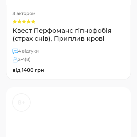
З актором
Квест Перфоманс гіпнофобія
(страх снів), Приплив крові
4 відгуки
2-4(8)
від 1400 грн
8+