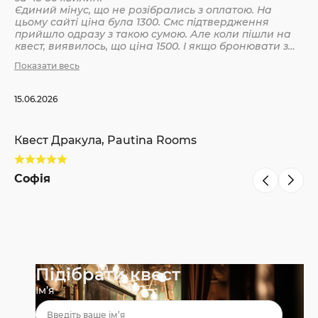
Єдиний мінус, що не розібрались з оплатою. На
цьому сайті ціна була 1300. Смс підтвердження
Кв
прийшло одразу з такою сумою. Але коли пішли на
квест, виявилось, що ціна 1500. І якщо бронювати з
інших сайтів, то там ніби так і вказано 1500. Різниця
Показати весь
С
невелика, але всеодно уточнюйте при бронюванні
15.06.2026
Квест Дракула, Pautina Rooms
Софія
Підібрати квест
Ім’я