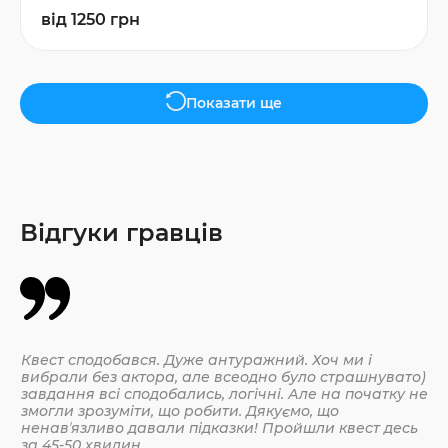
від 1250 грн
Показати ще
Відгуки гравців
Квест сподобався. Дуже антуражний. Хоч ми і
Да
вибрали без актора, але всеодно було страшнувато)
По
завдання всі сподобались, логічні. Але на початку не
змогли зрозуміти, що робити. Дякуємо, що
ненавʼязливо давали підказки! Пройшли квест десь
30.
за 45-50 хвилин.