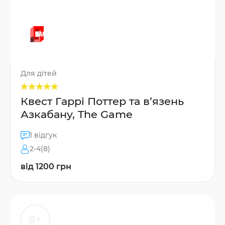
Для дітей
Квест Гаррі Поттер та в’язень
Азкабану, The Game
1 відгук
2-4(8)
від 1200 грн
8+