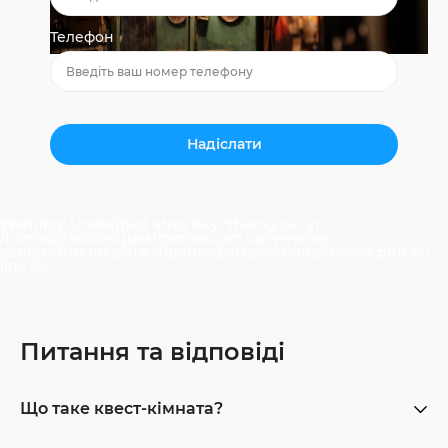
Телефон
Warning
: Undefined array key "thankyou" in
/home/prasolov/questgames.com.ua/www/wp-
content/themes/questgames/parts/sections/choose.php
on
line
26
Питання та відповіді
Що таке квест-кімната?