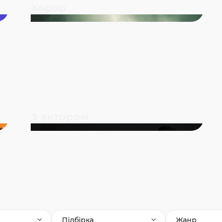
Хорор
З актором
Підбірка
Жанр