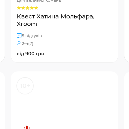
Для великих команд
Квест Хатина Мольфара,
Xroom
5 відгуків
2-4(7)
від 900 грн
10+