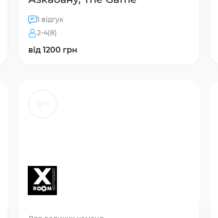
1 відгук
2-4(8)
від 1200 грн
9+