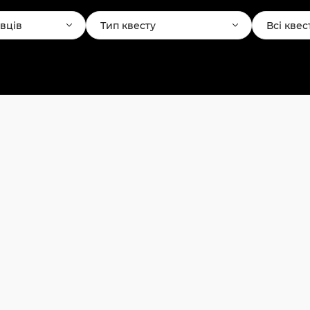
авців
Тип квесту
Всі квес