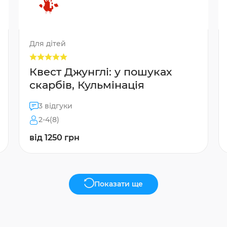
Для дітей
Квест Джунглі: у пошуках
скарбів, Кульмінація
3 відгуки
2-4(8)
від 1250 грн
Показати ще