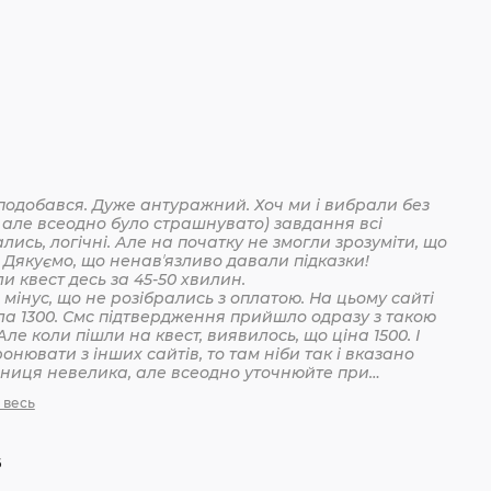
подобався. Дуже антуражний. Хоч ми і вибрали без
 але всеодно було страшнувато) завдання всі
лись, логічні. Але на початку не змогли зрозуміти, що
 Дякуємо, що ненавʼязливо давали підказки!
Пройшли квест десь за 45-50 хвилин.
мінус, що не розібрались з оплатою. На цьому сайті
ла 1300. Смс підтвердження прийшло одразу з такою
Але коли пішли на квест, виявилось, що ціна 1500. І
онювати з інших сайтів, то там ніби так і вказано
ізниця невелика, але всеодно уточнюйте при
анні
 весь
6