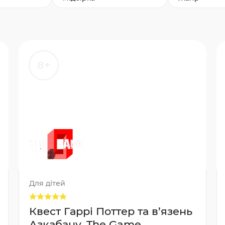
8+
Для дітей
Квест Гаррі Поттер та в’язень
Азкабану, The Game