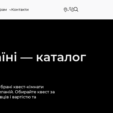
рам
Контакти
їні — каталог
брані квест-кімнати
мпаній. Обирайте квест за
ців і вартістю та