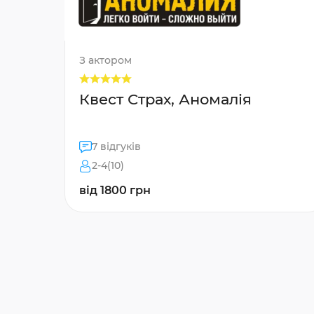
З актором
Квест Страх, Аномалія
7 відгуків
2-4(10)
від 1800 грн