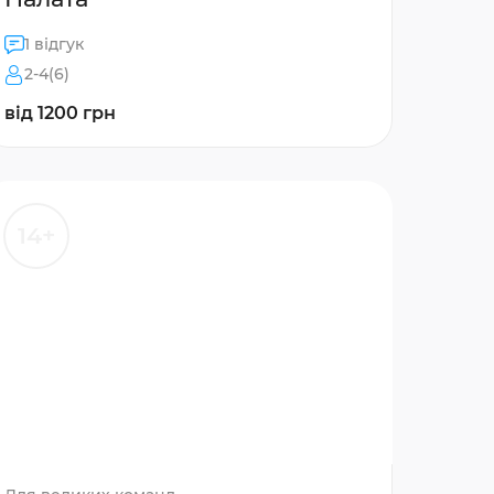
1 відгук
2-4(6)
від 1200 грн
14+