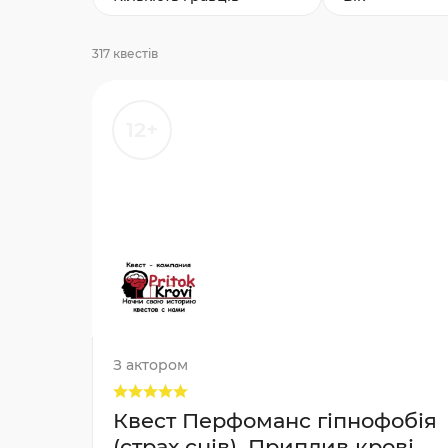
317 квестів
12+
З актором
Квест Перфоманс гіпнофобія
(страх снів), Приплив крові