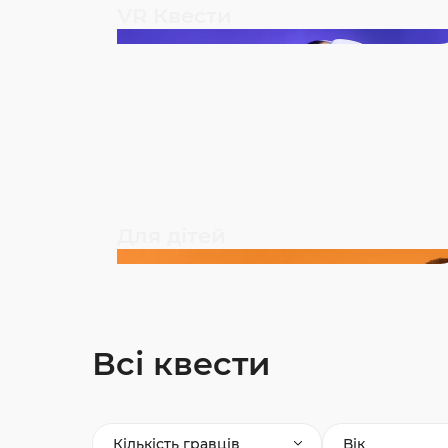
VR Квести
Для дітей
Всі квести
Кількість гравців
Вік