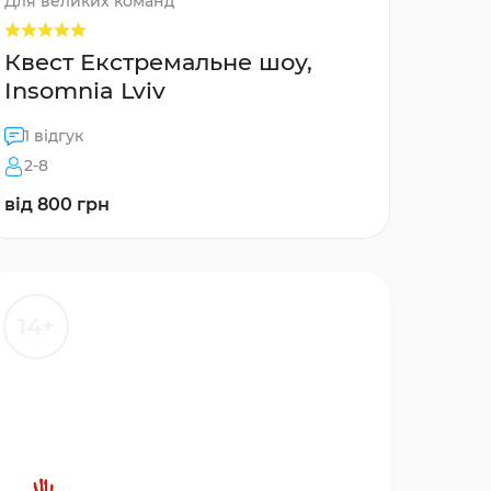
Для великих команд
Квест Екстремальне шоу,
Insomnia Lviv
1 відгук
2-8
від 800 грн
14+