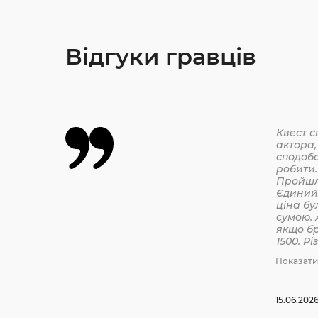
Відгуки гравців
Квест с
актора,
сподоба
робити.
Єдиний 
ціна бу
сумою. 
якщо бр
1500. Р
бронюв
Показати
15.06.202