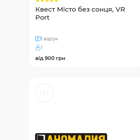
Квест Місто без сонця, VR
Port
1 відгук
1
від 900 грн
12+