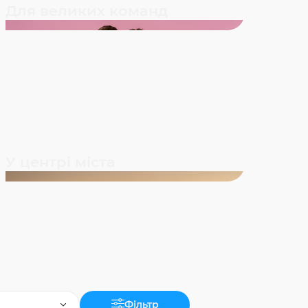
Для великих команд
У центрі міста
Фільтр