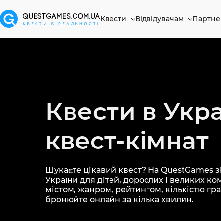
Квести
Відвідувачам
Партне
Квести в Укра
квест-кімнат
Шукаєте цікавий квест? На QuestGames зі
України для дітей, дорослих і великих ко
містом, жанром, рейтингом, кількістю грав
бронюйте онлайн за кілька хвилин.