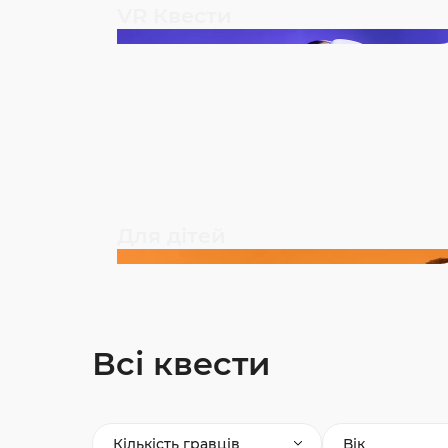
VR Квести
Для дітей
Всі квести
Кількість гравців
Вік