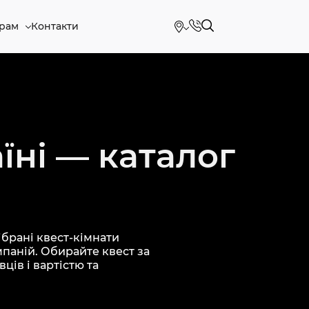
рам
Контакти
їні — каталог
брані квест-кімнати
мпаній. Обирайте квест за
ців і вартістю та