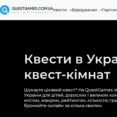
Квести
Відвідувачам
Партне
Квести в Укра
квест-кімнат
Шукаєте цікавий квест? На QuestGames зі
України для дітей, дорослих і великих ко
містом, жанром, рейтингом, кількістю грав
бронюйте онлайн за кілька хвилин.