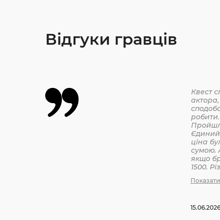
Відгуки гравців
Квест с
актора,
сподоба
робити.
Єдиний 
ціна бу
сумою. 
якщо бр
1500. Р
бронюв
Показати
15.06.202