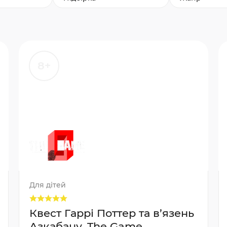
8+
Для дітей
Квест Гаррі Поттер та в’язень
Азкабану, The Game