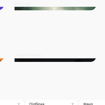
Хорор
З актором
Підбірка
Жанр