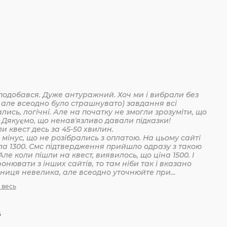
подобався. Дуже антуражний. Хоч ми і вибрали без
 але всеодно було страшнувато) завдання всі
лись, логічні. Але на початку не змогли зрозуміти, що
 Дякуємо, що ненавʼязливо давали підказки!
Пройшли квест десь за 45-50 хвилин.
мінус, що не розібрались з оплатою. На цьому сайті
ла 1300. Смс підтвердження прийшло одразу з такою
Але коли пішли на квест, виявилось, що ціна 1500. І
онювати з інших сайтів, то там ніби так і вказано
ізниця невелика, але всеодно уточнюйте при
анні
 весь
6