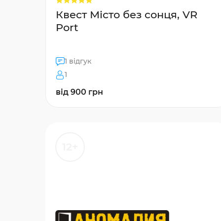
Квест Місто без сонця, VR
Port
1 відгук
1
від 900 грн
12+