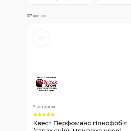
317 квестів
12+
З актором
Квест Перфоманс гіпнофобія
(страх снів), Приплив крові