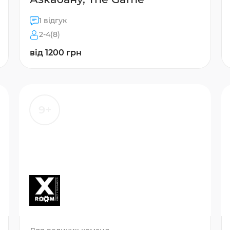
1 відгук
2-4(8)
від 1200 грн
9+