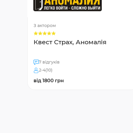
З актором
Квест Страх, Аномалія
7 відгуків
2-4(10)
від 1800 грн