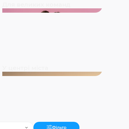
Для великих команд
У центрі міста
Фільтр