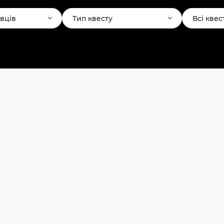
авців
Тип квесту
Всі квес