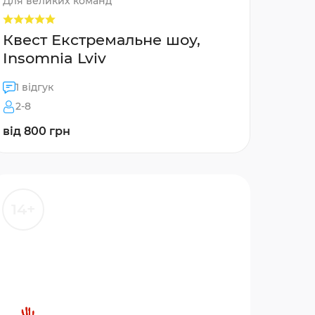
Для великих команд
Квест Екстремальне шоу,
Insomnia Lviv
1 відгук
2-8
від 800 грн
14+