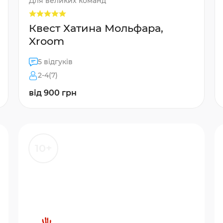
Для великих команд
Квест Хатина Мольфара,
Xroom
5 відгуків
2-4(7)
від 900 грн
10+