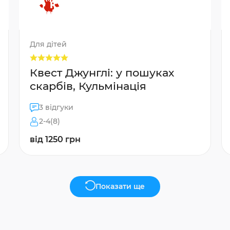
Для дітей
Квест Джунглі: у пошуках
скарбів, Кульмінація
3 відгуки
2-4(8)
від 1250 грн
Показати ще