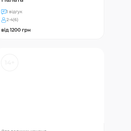
1 відгук
2-4(6)
від 1200 грн
14+