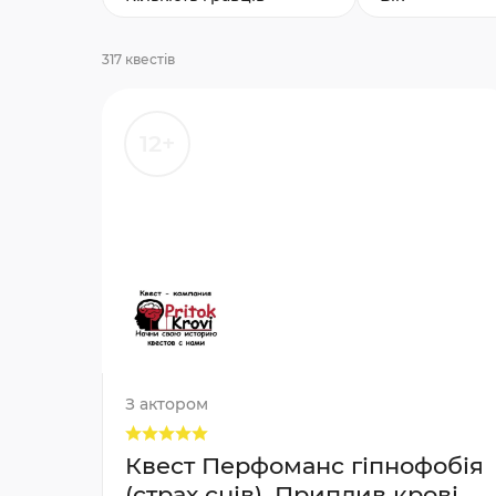
317 квестів
12+
З актором
Квест Перфоманс гіпнофобія
(страх снів), Приплив крові