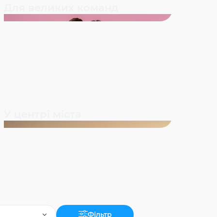
Для великих команд
У центрі міста
Фільтр