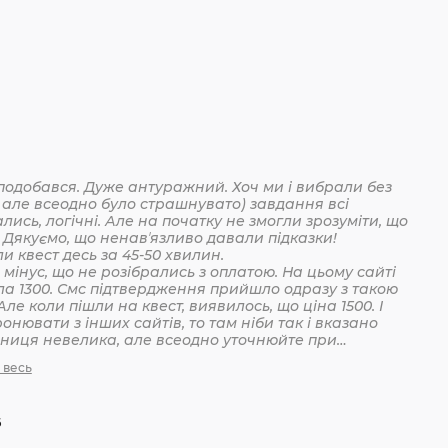
подобався. Дуже антуражний. Хоч ми і вибрали без
 але всеодно було страшнувато) завдання всі
лись, логічні. Але на початку не змогли зрозуміти, що
 Дякуємо, що ненавʼязливо давали підказки!
Пройшли квест десь за 45-50 хвилин.
мінус, що не розібрались з оплатою. На цьому сайті
ла 1300. Смс підтвердження прийшло одразу з такою
Але коли пішли на квест, виявилось, що ціна 1500. І
онювати з інших сайтів, то там ніби так і вказано
ізниця невелика, але всеодно уточнюйте при
анні
 весь
6