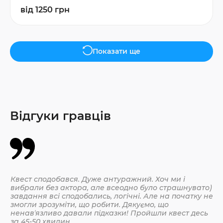
від 1250 грн
Показати ще
Відгуки гравців
Квест сподобався. Дуже антуражний. Хоч ми і
Да
вибрали без актора, але всеодно було страшнувато)
По
завдання всі сподобались, логічні. Але на початку не
змогли зрозуміти, що робити. Дякуємо, що
ненавʼязливо давали підказки! Пройшли квест десь
30.
за 45-50 хвилин.