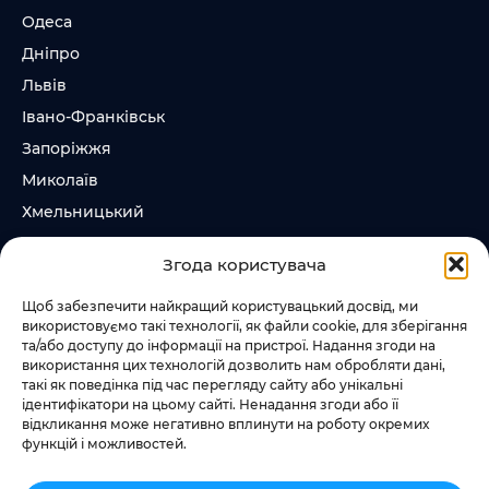
Одеса
Дніпро
Львів
Івано-Франківськ
Запоріжжя
Миколаїв
Хмельницький
Суми
Згода користувача
Ірпінь
Щоб забезпечити найкращий користувацький досвід, ми
використовуємо такі технології, як файли cookie, для зберігання
Слідкувати за нами
та/або доступу до інформації на пристрої. Надання згоди на
використання цих технологій дозволить нам обробляти дані,
+38 073 185 81 11
такі як поведінка під час перегляду сайту або унікальні
+38 067 457 86 44
ідентифікатори на цьому сайті. Ненадання згоди або її
відкликання може негативно вплинути на роботу окремих
функцій і можливостей.