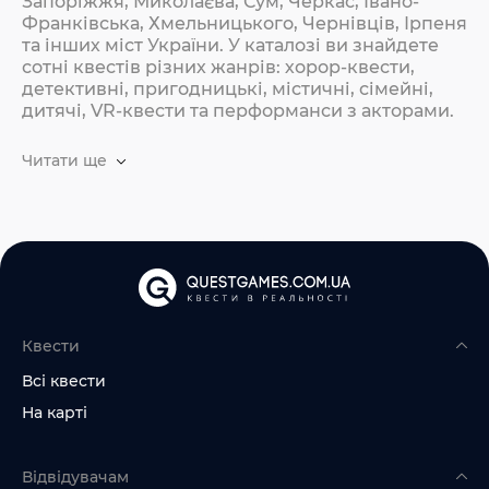
Запоріжжя, Миколаєва, Сум, Черкас, Івано-
Франківська, Хмельницького, Чернівців, Ірпеня
та інших міст України. У каталозі ви знайдете
сотні квестів різних жанрів: хорор-квести,
детективні, пригодницькі, містичні, сімейні,
дитячі, VR-квести та перформанси з акторами.
Читати ще
Квести
Всі квести
На карті
Відвідувачам