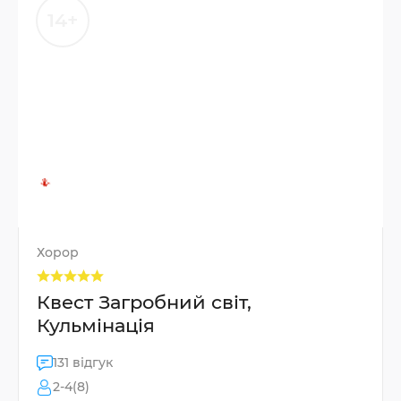
14+
Хорор
Квест Загробний світ,
Кульмінація
131 відгук
2-4(8)