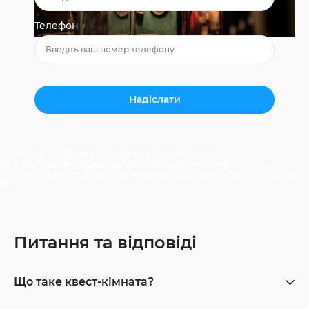
Телефон
Warning
: Undefined array key "thankyou" in
/home/prasolov/questgames.com.ua/www/wp-
content/themes/questgames/parts/sections/choose.php
on
line
26
Питання та відповіді
Що таке квест-кімната?