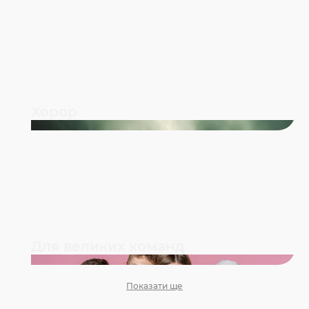
Хорор
Для великих команд
Показати ще