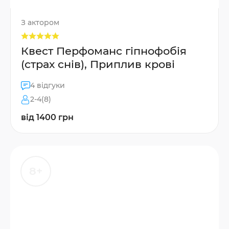
З актором
Квест Перфоманс гіпнофобія
(страх снів), Приплив крові
4 відгуки
2-4(8)
від 1400 грн
8+