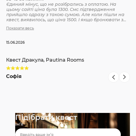
Єдиний мінус, що не розібрались з оплатою. На
цьому сайті ціна була 1300. Смс підтвердження
Кв
прийшло одразу з такою сумою. Але коли пішли на
квест, виявилось, що ціна 1500. І якщо бронювати з
інших сайтів, то там ніби так і вказано 1500. Різниця
Показати весь
С
невелика, але всеодно уточнюйте при бронюванні
15.06.2026
Квест Дракула, Pautina Rooms
Софія
Підібрати квест
Ім’я