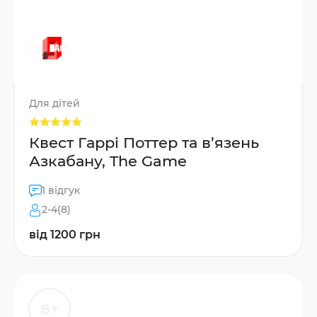
Для дітей
Квест Гаррі Поттер та в’язень
Азкабану, The Game
1 відгук
2-4(8)
від 1200 грн
8+