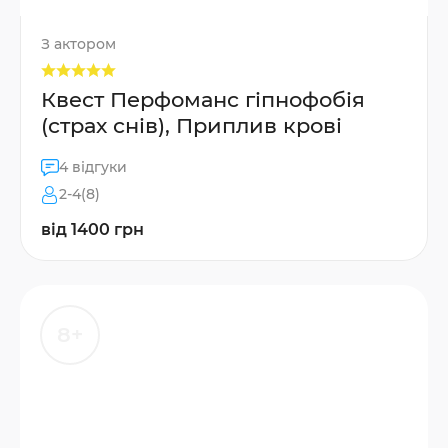
З актором
Квест Перфоманс гіпнофобія
(страх снів), Приплив крові
4 відгуки
2-4(8)
від 1400 грн
8+