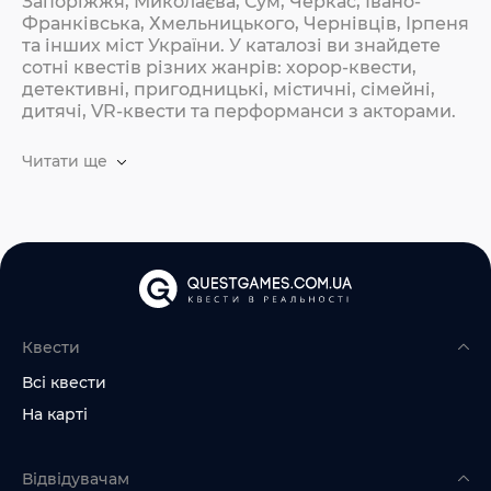
Запоріжжя, Миколаєва, Сум, Черкас, Івано-
Франківська, Хмельницького, Чернівців, Ірпеня
та інших міст України. У каталозі ви знайдете
сотні квестів різних жанрів: хорор-квести,
детективні, пригодницькі, містичні, сімейні,
дитячі, VR-квести та перформанси з акторами.
Читати ще
Квести
Всі квести
На карті
Відвідувачам