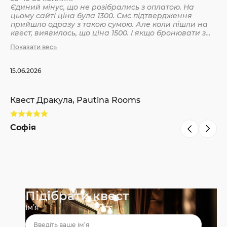
Єдиний мінус, що не розібрались з оплатою. На
цьому сайті ціна була 1300. Смс підтвердження
Кв
прийшло одразу з такою сумою. Але коли пішли на
квест, виявилось, що ціна 1500. І якщо бронювати з
інших сайтів, то там ніби так і вказано 1500. Різниця
Показати весь
С
невелика, але всеодно уточнюйте при бронюванні
15.06.2026
Квест Дракула, Pautina Rooms
Софія
Підібрати квест
Ім’я