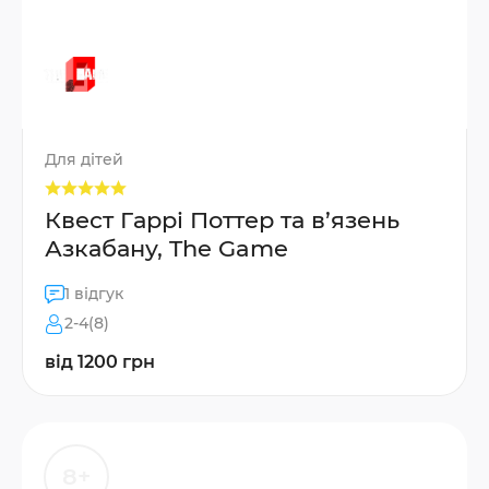
Для дітей
Квест Гаррі Поттер та в’язень
Азкабану, The Game
1 відгук
2-4(8)
від 1200 грн
8+