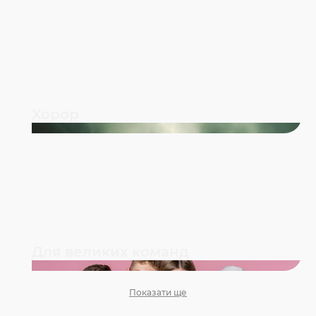
Хорор
Для великих команд
Показати ще