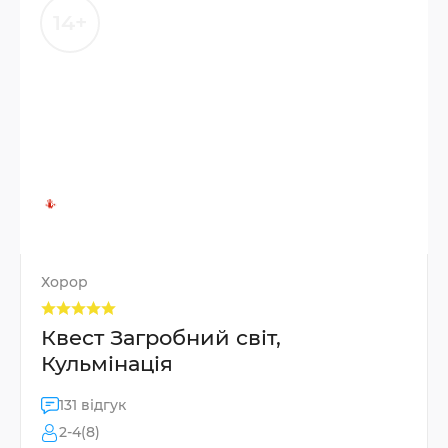
14+
Хорор
Квест Загробний світ,
Кульмінація
131 відгук
2-4(8)