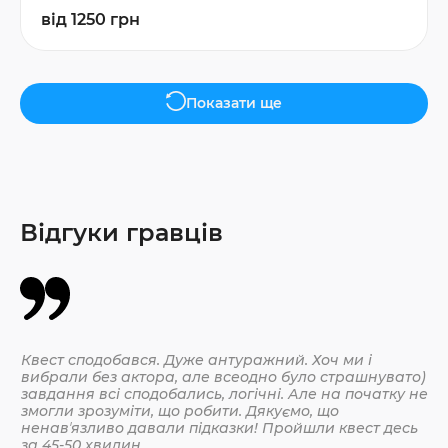
від 1250 грн
Показати ще
Відгуки гравців
Квест сподобався. Дуже антуражний. Хоч ми і
Да
вибрали без актора, але всеодно було страшнувато)
По
завдання всі сподобались, логічні. Але на початку не
змогли зрозуміти, що робити. Дякуємо, що
ненавʼязливо давали підказки! Пройшли квест десь
30.
за 45-50 хвилин.