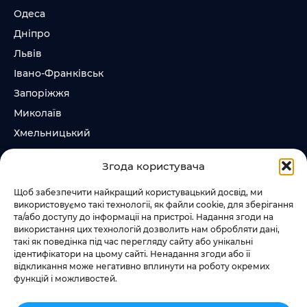
Одеса
Дніпро
Львів
Івано-Франківськ
Запоріжжя
Миколаїв
Хмельницький
Суми
Згода користувача
Ірпінь
Щоб забезпечити найкращий користувацький досвід, ми
використовуємо такі технології, як файли cookie, для зберігання
Слідкувати за нами
та/або доступу до інформації на пристрої. Надання згоди на
використання цих технологій дозволить нам обробляти дані,
+38 073 185 81 11
такі як поведінка під час перегляду сайту або унікальні
+38 067 457 86 44
ідентифікатори на цьому сайті. Ненадання згоди або її
відкликання може негативно вплинути на роботу окремих
функцій і можливостей.