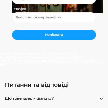
Телефон
Warning
: Undefined array key "thankyou" in
/home/prasolov/questgames.com.ua/www/wp-
content/themes/questgames/parts/sections/choose.php
on
line
26
Питання та відповіді
Що таке квест-кімната?