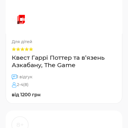
Для дітей
Квест Гаррі Поттер та в’язень
Азкабану, The Game
1 відгук
2-4(8)
від 1200 грн
8+