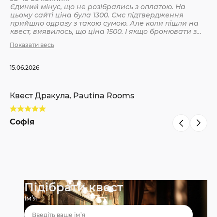
Єдиний мінус, що не розібрались з оплатою. На
цьому сайті ціна була 1300. Смс підтвердження
Кв
прийшло одразу з такою сумою. Але коли пішли на
квест, виявилось, що ціна 1500. І якщо бронювати з
інших сайтів, то там ніби так і вказано 1500. Різниця
Показати весь
С
невелика, але всеодно уточнюйте при бронюванні
15.06.2026
Квест Дракула, Pautina Rooms
Софія
Підібрати квест
Ім’я