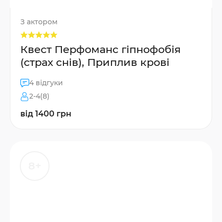
З актором
Квест Перфоманс гіпнофобія
(страх снів), Приплив крові
4 відгуки
2-4(8)
від 1400 грн
8+