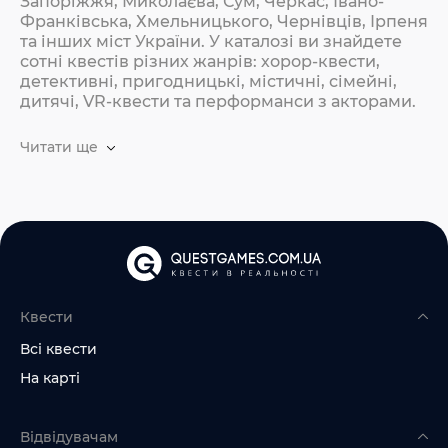
Запоріжжя, Миколаєва, Сум, Черкас, Івано-
Франківська, Хмельницького, Чернівців, Ірпеня
та інших міст України. У каталозі ви знайдете
сотні квестів різних жанрів: хорор-квести,
детективні, пригодницькі, містичні, сімейні,
дитячі, VR-квести та перформанси з акторами.
Читати ще
Квести
Всі квести
На карті
Відвідувачам