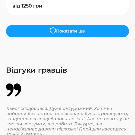
від 1250 грн
Показати ще
Відгуки гравців
Квест сподобався. Дуже антуражний. Хоч ми і
Да
вибрали без актора, але всеодно було страшнувато)
По
завдання всі сподобались, логічні. Але на початку не
змогли зрозуміти, що робити. Дякуємо, що
ненавʼязливо давали підказки! Пройшли квест десь
30.
за 45-50 хвилин.