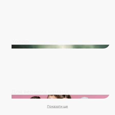
Хорор
Для великих команд
Показати ще