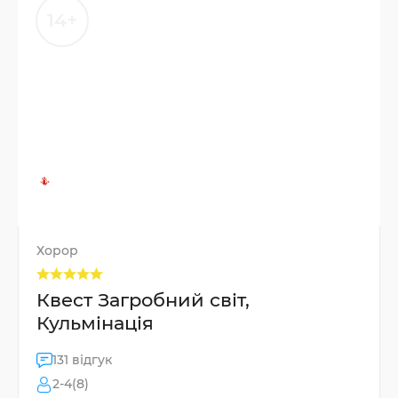
14+
Хорор
Квест Загробний світ,
Кульмінація
131 відгук
2-4(8)