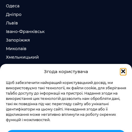
Одеса
Дніпро
Львів
Івано-Франківськ
Запоріжжя
Миколаїв
Хмельницький
Суми
Згода користувача
Ірпінь
Щоб забезпечити найкращий користувацький досвід, ми
використовуємо такі технології, як файли cookie, для зберігання
Слідкувати за нами
та/або доступу до інформації на пристрої. Надання згоди на
використання цих технологій дозволить нам обробляти дані,
+38 073 185 81 11
такі як поведінка під час перегляду сайту або унікальні
+38 067 457 86 44
ідентифікатори на цьому сайті. Ненадання згоди або її
відкликання може негативно вплинути на роботу окремих
функцій і можливостей.