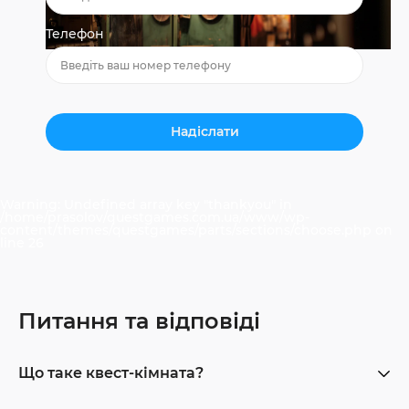
Телефон
Warning
: Undefined array key "thankyou" in
/home/prasolov/questgames.com.ua/www/wp-
content/themes/questgames/parts/sections/choose.php
on
line
26
Питання та відповіді
Що таке квест-кімната?