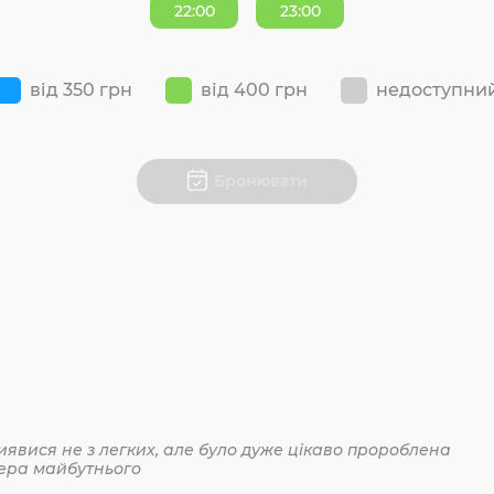
22:00
23:00
від 350 грн
від 400 грн
недоступни
Бронювати
иявися не з легких, але було дуже цікаво пророблена
ера майбутнього