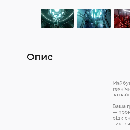
Опис
Майбут
техніч
за най
Ваша г
— прон
рідкісн
виявля