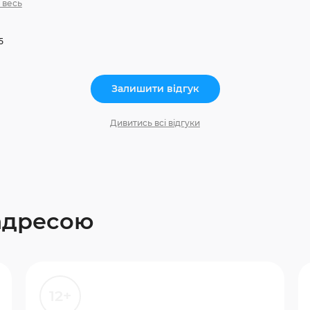
 весь
5
Залишити відгук
Дивитись всі відгуки
 адресою
12+