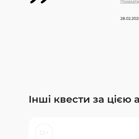
Показати
28.02.202
Інші квести за цією
12+