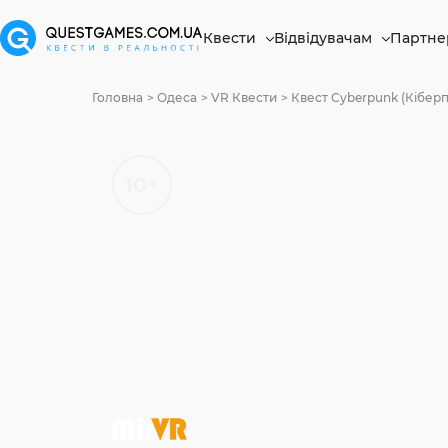
Квести
Відвідувачам
Партне
Головна
Одеса
VR Квести
Квест Cyberpunk (Кіберп
10+