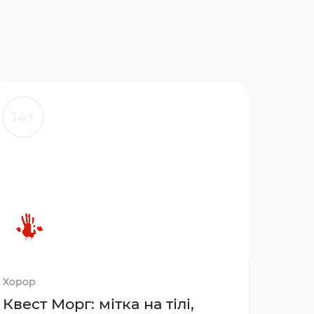
14+
Хорор
Квест Морг: мітка на тілі,