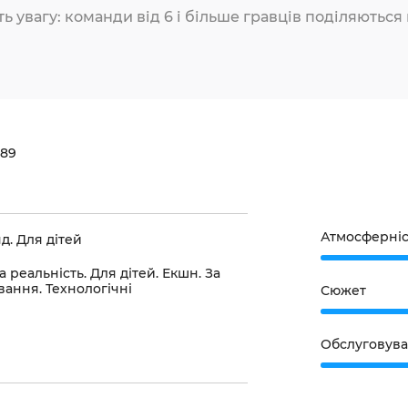
ь увагу: команди від 6 і більше гравців поділяються 
 89
Атмосферніс
д. Для дітей
 реальність. Для дітей. Екшн. За
вання. Технологічні
Сюжет
Обслуговув