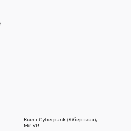
й
Квест Cyberpunk (Кіберпанк),
Mir VR