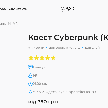
рам
Контакти
анк), Mir VR
Квест Cyberpunk (К
VR Квести
Для великих команд
Для дітей
1 відгук
1-9
01:00 хв.
Mir VR, Одеса, вул. Європейська, 89
від 350 грн