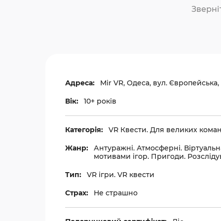
Зверніт
Адреса:
Mir VR, Одеса, вул. Європейська,
Вік:
10+ років
Категорія:
VR Квести. Для великих коман
Жанр:
Антуражні. Атмосферні. Віртуальна
мотивами ігор. Пригоди. Розсліду
Тип:
VR ігри. VR квести
Страх:
Не страшно