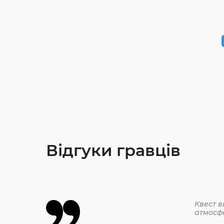
Відгуки гравців
Квест в
атмосф