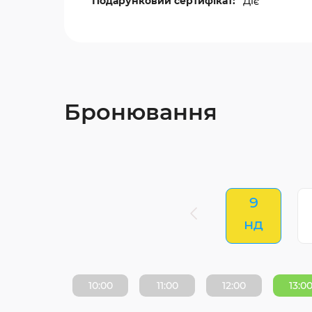
Подарунковий сертифікат:
Діє
Бронювання
9
нд
10:00
11:00
12:00
13:0