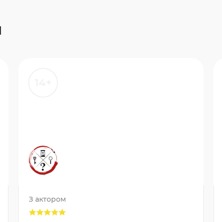
и
14+
З актором