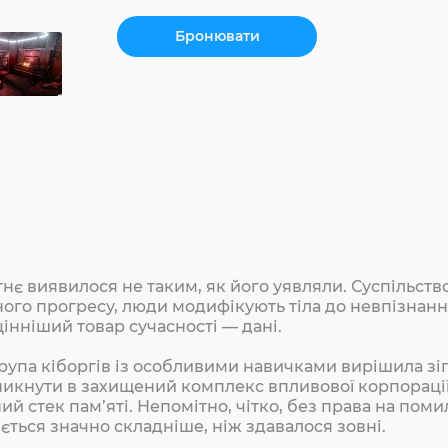
Бронювати
нє виявилося не таким, як його уявляли. Суспільств
ного прогресу, люди модифікують тіла до невпізнанно
цінніший товар сучасності — дані.
рупа кіборгів із особливими навичками вирішила зігр
икнути в захищений комплекс впливової корпорації, 
ий стек пам’яті. Непомітно, чітко, без права на поми
ється значно складніше, ніж здавалося зовні.