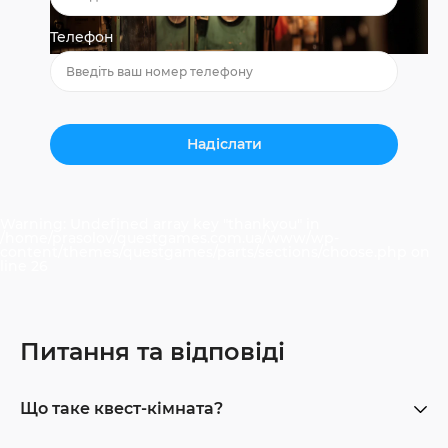
Телефон
Warning
: Undefined array key "thankyou" in
/home/prasolov/questgames.com.ua/www/wp-
content/themes/questgames/parts/sections/choose.php
on
line
26
Питання та відповіді
Що таке квест-кімната?