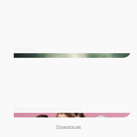
Хорор
Для великих команд
Показати ще