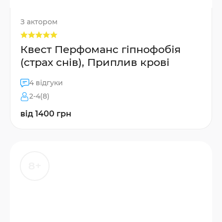
З актором
Квест Перфоманс гіпнофобія
(страх снів), Приплив крові
4 відгуки
2-4(8)
від 1400 грн
8+