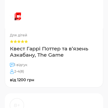
Для дітей
Квест Гаррі Поттер та в’язень
Азкабану, The Game
1 відгук
2-4(8)
від 1200 грн
8+