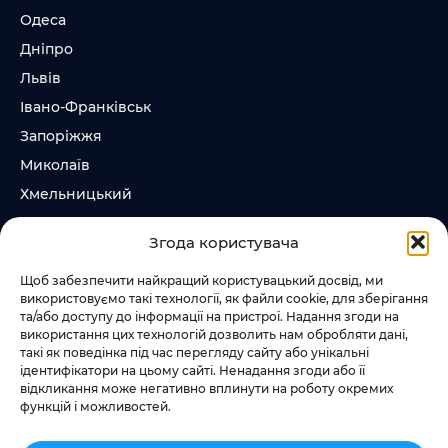
Одеса
Дніпро
Львів
Івано-Франківськ
Запоріжжя
Миколаїв
Хмельницький
Суми
Згода користувача
Ірпінь
Щоб забезпечити найкращий користувацький досвід, ми
використовуємо такі технології, як файли cookie, для зберігання
Слідкувати за нами
та/або доступу до інформації на пристрої. Надання згоди на
використання цих технологій дозволить нам обробляти дані,
+38 073 185 81 11
такі як поведінка під час перегляду сайту або унікальні
+38 067 457 86 44
ідентифікатори на цьому сайті. Ненадання згоди або її
відкликання може негативно вплинути на роботу окремих
функцій і можливостей.