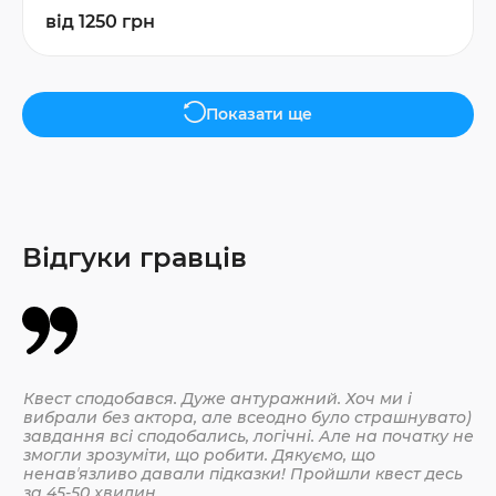
від 1250 грн
Показати ще
Відгуки гравців
Квест сподобався. Дуже антуражний. Хоч ми і
Да
вибрали без актора, але всеодно було страшнувато)
По
завдання всі сподобались, логічні. Але на початку не
змогли зрозуміти, що робити. Дякуємо, що
ненавʼязливо давали підказки! Пройшли квест десь
30.
за 45-50 хвилин.