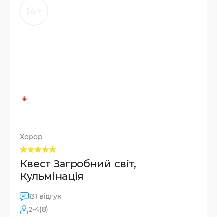
14+
Хорор
Квест Загробний світ,
Кульмінація
131 відгук
2-4(8)