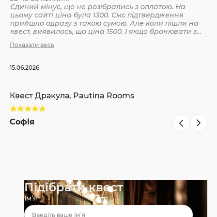
Єдиний мінус, що не розібрались з оплатою. На
цьому сайті ціна була 1300. Смс підтвердження
Кв
прийшло одразу з такою сумою. Але коли пішли на
квест, виявилось, що ціна 1500. І якщо бронювати з
інших сайтів, то там ніби так і вказано 1500. Різниця
Показати весь
С
невелика, але всеодно уточнюйте при бронюванні
15.06.2026
Квест Дракула, Pautina Rooms
Софія
Підібрати квест
Ім’я