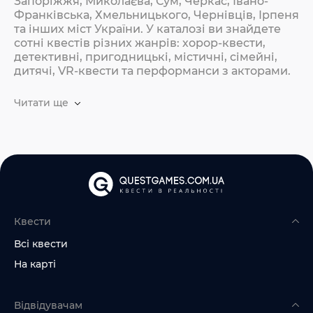
Запоріжжя, Миколаєва, Сум, Черкас, Івано-
Франківська, Хмельницького, Чернівців, Ірпеня
та інших міст України. У каталозі ви знайдете
сотні квестів різних жанрів: хорор-квести,
детективні, пригодницькі, містичні, сімейні,
дитячі, VR-квести та перформанси з акторами.
Читати ще
Квести
Всі квести
На карті
Відвідувачам