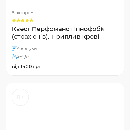
З актором
Квест Перфоманс гіпнофобія
(страх снів), Приплив крові
4 відгуки
2-4(8)
від 1400 грн
8+