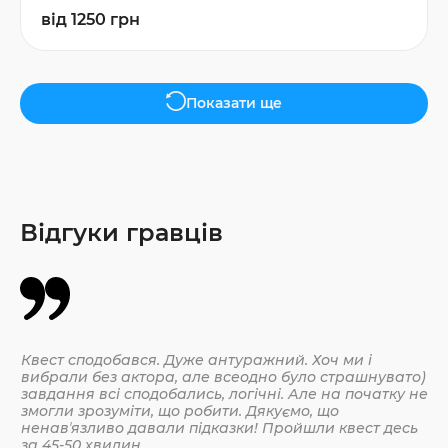
від 1250 грн
Показати ще
Відгуки гравців
Квест сподобався. Дуже антуражний. Хоч ми і
Да
вибрали без актора, але всеодно було страшнувато)
По
завдання всі сподобались, логічні. Але на початку не
змогли зрозуміти, що робити. Дякуємо, що
ненавʼязливо давали підказки! Пройшли квест десь
30.
за 45-50 хвилин.