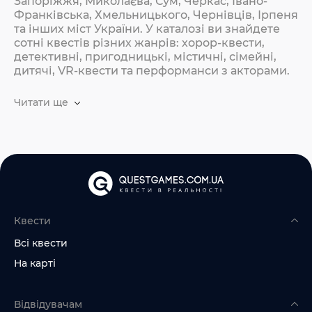
Запоріжжя, Миколаєва, Сум, Черкас, Івано-
Франківська, Хмельницького, Чернівців, Ірпеня
та інших міст України. У каталозі ви знайдете
сотні квестів різних жанрів: хорор-квести,
детективні, пригодницькі, містичні, сімейні,
дитячі, VR-квести та перформанси з акторами.
Читати ще
Квести
Всі квести
На карті
Відвідувачам