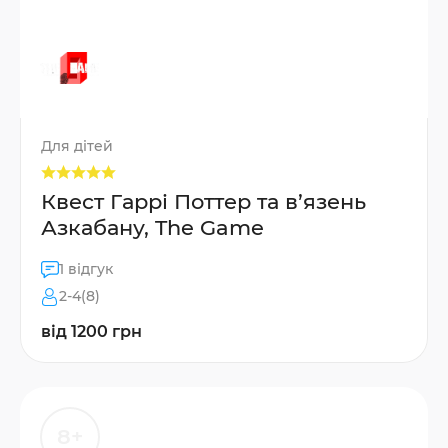
Для дітей
Квест Гаррі Поттер та в’язень
Азкабану, The Game
1 відгук
2-4(8)
від 1200 грн
8+