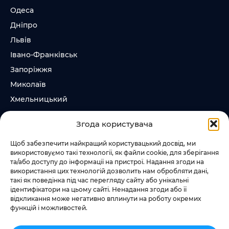
Одеса
Дніпро
Львів
Івано-Франківськ
Запоріжжя
Миколаїв
Хмельницький
Суми
Згода користувача
Ірпінь
Щоб забезпечити найкращий користувацький досвід, ми
використовуємо такі технології, як файли cookie, для зберігання
Слідкувати за нами
та/або доступу до інформації на пристрої. Надання згоди на
використання цих технологій дозволить нам обробляти дані,
+38 073 185 81 11
такі як поведінка під час перегляду сайту або унікальні
+38 067 457 86 44
ідентифікатори на цьому сайті. Ненадання згоди або її
відкликання може негативно вплинути на роботу окремих
функцій і можливостей.