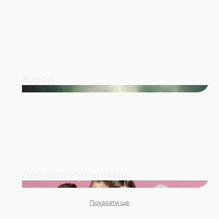
Хорор
Для великих команд
Показати ще