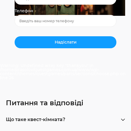
Телефон
Warning
: Undefined array key "thankyou" in
/home/prasolov/questgames.com.ua/www/wp-
content/themes/questgames/parts/sections/choose.php
on
line
26
Питання та відповіді
Що таке квест-кімната?