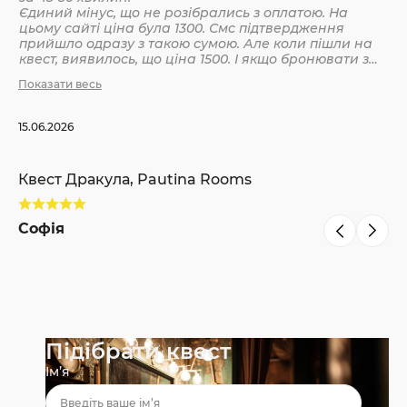
Єдиний мінус, що не розібрались з оплатою. На
цьому сайті ціна була 1300. Смс підтвердження
Кв
прийшло одразу з такою сумою. Але коли пішли на
квест, виявилось, що ціна 1500. І якщо бронювати з
інших сайтів, то там ніби так і вказано 1500. Різниця
Показати весь
С
невелика, але всеодно уточнюйте при бронюванні
15.06.2026
Квест Дракула, Pautina Rooms
Софія
Підібрати квест
Ім’я