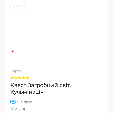
14+
Хорор
Квест Загробний світ,
Кульмінація
131 відгук
2-4(8)