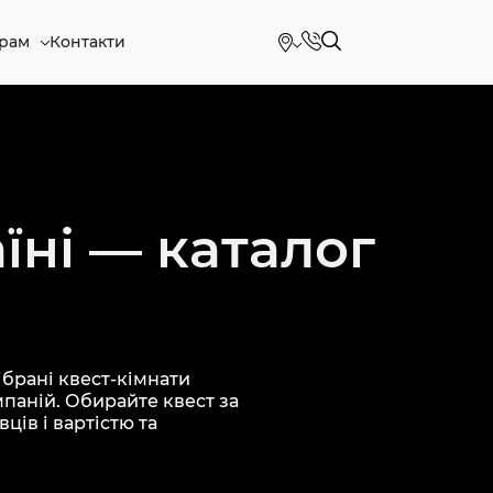
рам
Контакти
їні — каталог
брані квест-кімнати
мпаній. Обирайте квест за
ців і вартістю та