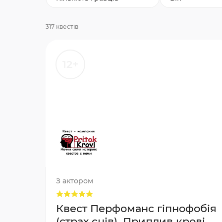
317 квестів
12+
З актором
Квест Перфоманс гіпнофобія
(страх снів), Приплив крові