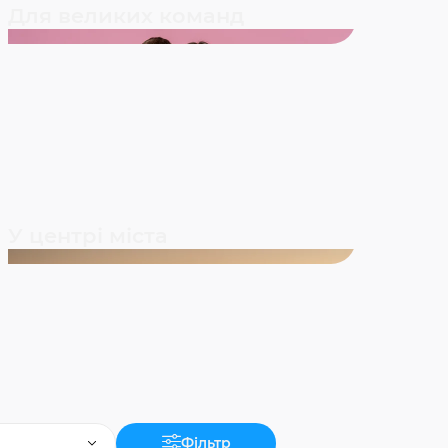
Для великих команд
У центрі міста
Фільтр