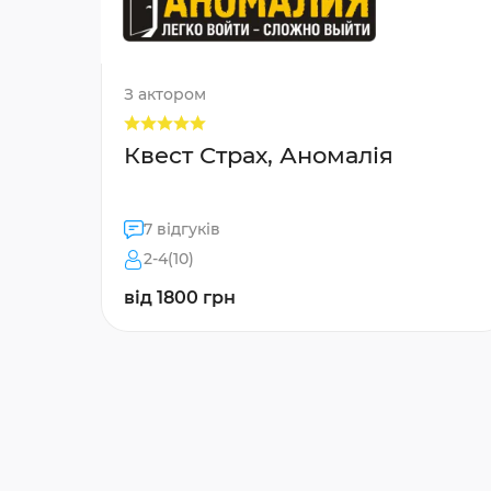
З актором
Квест Страх, Аномалія
7 відгуків
2-4(10)
від 1800 грн