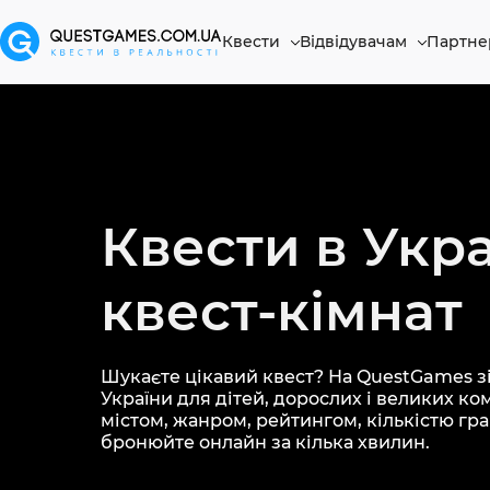
Квести
Відвідувачам
Партне
Квести в Укра
квест-кімнат
Шукаєте цікавий квест? На QuestGames зі
України для дітей, дорослих і великих ко
містом, жанром, рейтингом, кількістю грав
бронюйте онлайн за кілька хвилин.