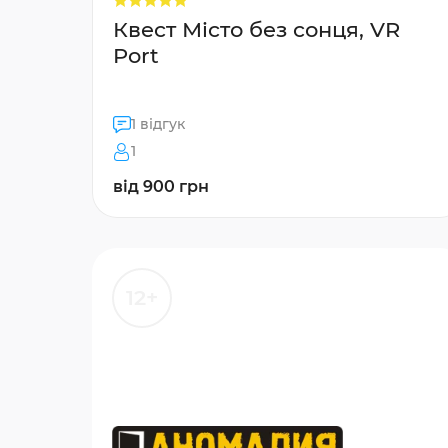
Квест Місто без сонця, VR
Port
1 відгук
1
від 900 грн
12+