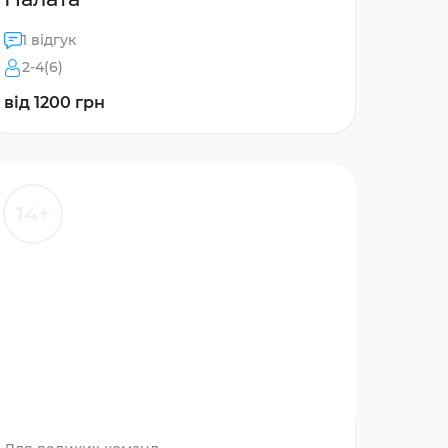
1 відгук
2-4(6)
від 1200 грн
14+