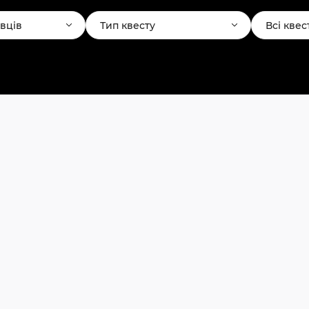
авців
Тип квесту
Всі квес