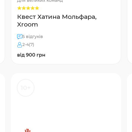
Для великих команд
Квест Хатина Мольфара,
Xroom
5 відгуків
2-4(7)
від 900 грн
10+