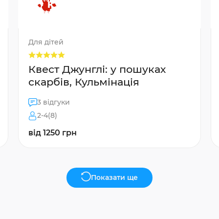
Для дітей
Квест Джунглі: у пошуках
скарбів, Кульмінація
3 відгуки
2-4(8)
від 1250 грн
Показати ще