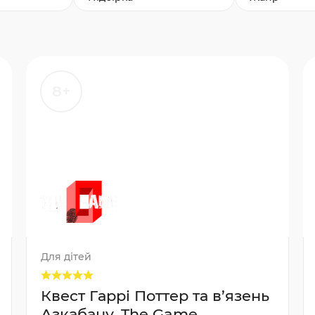
8+
Для дітей
Квест Гаррі Поттер та в’язень
Азкабану, The Game