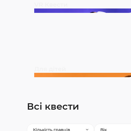
VR Квести
Для дітей
Всі квести
Кількість гравців
Вік