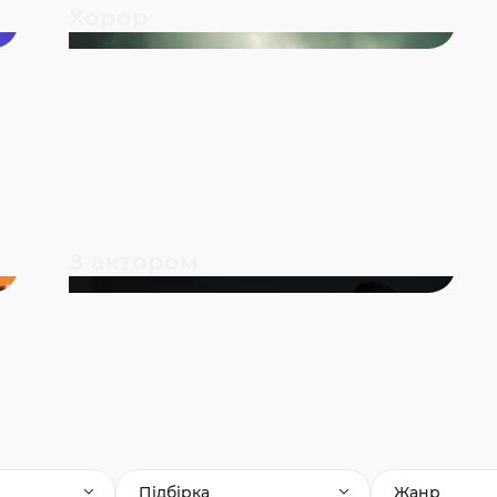
Хорор
З актором
Підбірка
Жанр