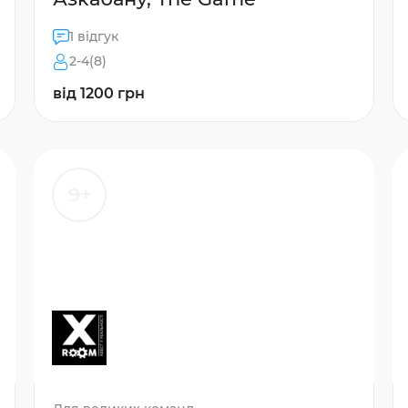
1 відгук
2-4(8)
від 1200 грн
9+