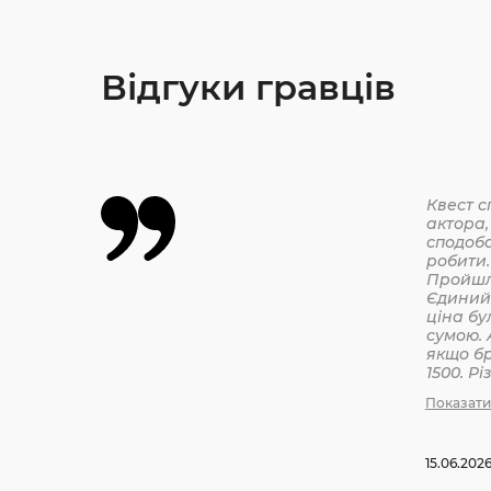
Відгуки гравців
Квест с
актора,
сподоба
робити.
Єдиний 
ціна бу
сумою. 
якщо бр
1500. Р
бронюв
Показати
15.06.202