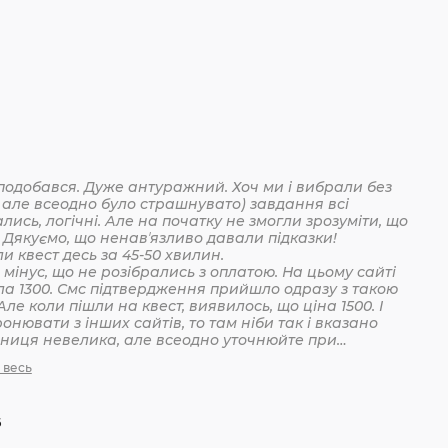
подобався. Дуже антуражний. Хоч ми і вибрали без
 але всеодно було страшнувато) завдання всі
лись, логічні. Але на початку не змогли зрозуміти, що
 Дякуємо, що ненавʼязливо давали підказки!
Пройшли квест десь за 45-50 хвилин.
мінус, що не розібрались з оплатою. На цьому сайті
ла 1300. Смс підтвердження прийшло одразу з такою
Але коли пішли на квест, виявилось, що ціна 1500. І
онювати з інших сайтів, то там ніби так і вказано
ізниця невелика, але всеодно уточнюйте при
анні
 весь
6