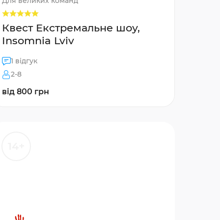
Для великих команд
Квест Екстремальне шоу,
Insomnia Lviv
1 відгук
2-8
від 800 грн
14+