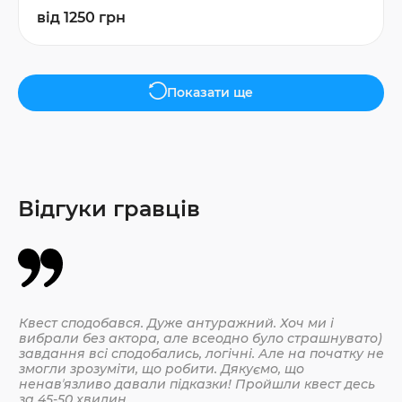
від 1250 грн
Показати ще
Відгуки гравців
Квест сподобався. Дуже антуражний. Хоч ми і
Да
вибрали без актора, але всеодно було страшнувато)
По
завдання всі сподобались, логічні. Але на початку не
змогли зрозуміти, що робити. Дякуємо, що
ненавʼязливо давали підказки! Пройшли квест десь
30.
за 45-50 хвилин.