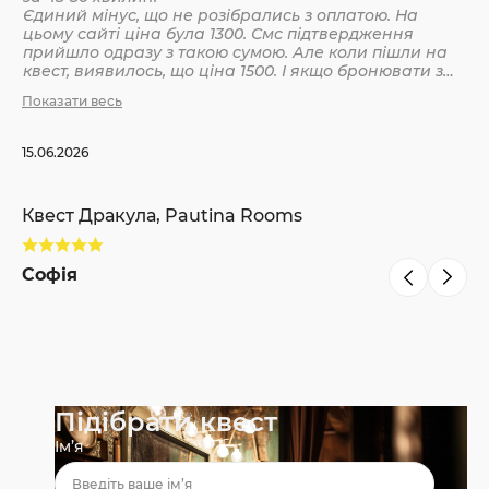
Єдиний мінус, що не розібрались з оплатою. На
цьому сайті ціна була 1300. Смс підтвердження
Кв
прийшло одразу з такою сумою. Але коли пішли на
квест, виявилось, що ціна 1500. І якщо бронювати з
інших сайтів, то там ніби так і вказано 1500. Різниця
Показати весь
С
невелика, але всеодно уточнюйте при бронюванні
15.06.2026
Квест Дракула, Pautina Rooms
Софія
Підібрати квест
Ім’я