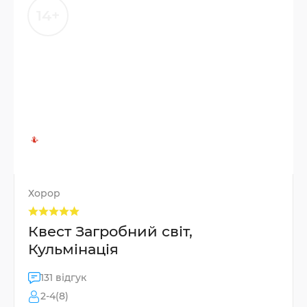
14+
Хорор
Квест Загробний світ,
Кульмінація
131 відгук
2-4(8)