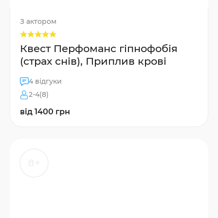
З актором
Квест Перфоманс гіпнофобія
(страх снів), Приплив крові
4 відгуки
2-4(8)
від 1400 грн
8+