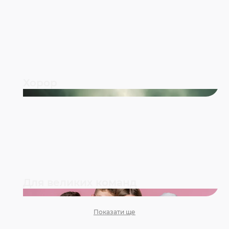
Хорор
Для великих команд
Показати ще