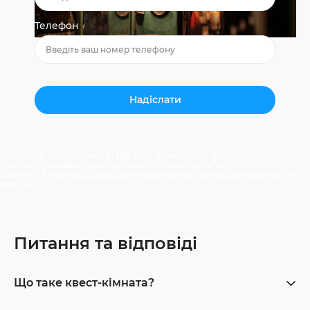
Телефон
Warning
: Undefined array key "thankyou" in
/home/prasolov/questgames.com.ua/www/wp-
content/themes/questgames/parts/sections/choose.php
on
line
26
Питання та відповіді
Що таке квест-кімната?