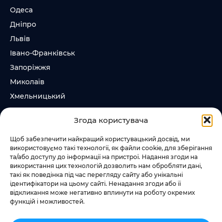
Одеса
Дніпро
Львів
Івано-Франківськ
Запоріжжя
Миколаїв
Хмельницький
Суми
Згода користувача
Ірпінь
Щоб забезпечити найкращий користувацький досвід, ми
використовуємо такі технології, як файли cookie, для зберігання
Слідкувати за нами
та/або доступу до інформації на пристрої. Надання згоди на
використання цих технологій дозволить нам обробляти дані,
+38 073 185 81 11
такі як поведінка під час перегляду сайту або унікальні
+38 067 457 86 44
ідентифікатори на цьому сайті. Ненадання згоди або її
відкликання може негативно вплинути на роботу окремих
функцій і можливостей.