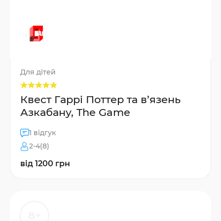
Для дітей
Квест Гаррі Поттер та в’язень
Азкабану, The Game
1 відгук
2-4(8)
від 1200 грн
8+