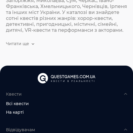
Запоріжжя, Миколаєва, Сум, Черкас, Івано-
Франківська, Хмельницького, Чернівців, Ірпеня
та інших міст України. У каталозі ви знайдете
сотні квестів різних жанрів: хорор-квести,
детективні, пригодницькі, містичні, сімейні,
дитячі, VR-квести та перформанси з акторами.
Читати ще
Квести
Всі квести
На карті
Відвідувачам