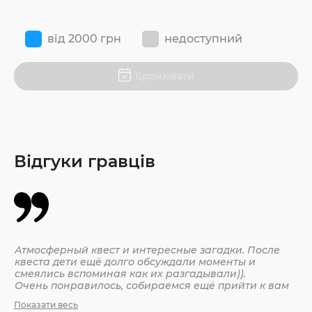
від 2000 грн
недоступний
Бронювати
Відгуки гравців
Атмосферный квест и интересные загадки. После
Кл
квеста дети ещё долго обсуждали моменты и
За
смеялись вспоминая как их разгадывали)).
По
Очень понравилось, собираемся ещё прийти к вам
Показати весь