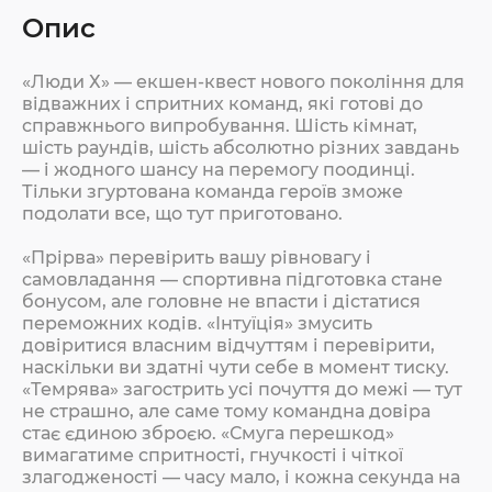
Опис
«Люди Х» — екшен-квест нового покоління для
відважних і спритних команд, які готові до
справжнього випробування. Шість кімнат,
шість раундів, шість абсолютно різних завдань
— і жодного шансу на перемогу поодинці.
Тільки згуртована команда героїв зможе
подолати все, що тут приготовано.
«Прірва» перевірить вашу рівновагу і
самовладання — спортивна підготовка стане
бонусом, але головне не впасти і дістатися
переможних кодів. «Інтуїція» змусить
довіритися власним відчуттям і перевірити,
наскільки ви здатні чути себе в момент тиску.
«Темрява» загострить усі почуття до межі — тут
не страшно, але саме тому командна довіра
стає єдиною зброєю. «Смуга перешкод»
вимагатиме спритності, гнучкості і чіткої
злагодженості — часу мало, і кожна секунда на