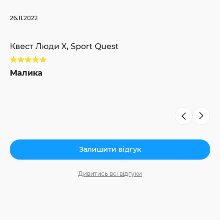
10.
26.11.2022
Кв
Квест Люди X, Sport Quest
А
Малика
Залишити відгук
Дивитись всі відгуки