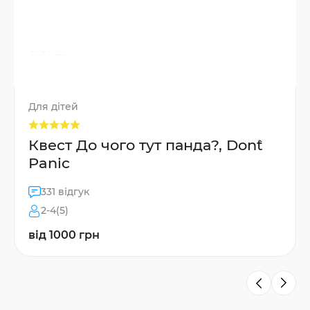
Для дітей
Квест До чого тут панда?, Don`t
Panic
331 відгук
2-4(5)
від 1000 грн