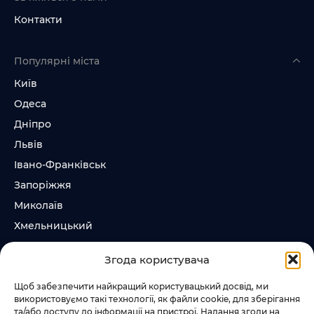
Контакти
Популярні міста
Київ
Одеса
Дніпро
Львів
Івано-Франківськ
Запоріжжя
Миколаїв
Хмельницький
Суми
Згода користувача
Ірпінь
Щоб забезпечити найкращий користувацький досвід, ми
використовуємо такі технології, як файли cookie, для зберігання
Слідкувати за нами
та/або доступу до інформації на пристрої. Надання згоди на