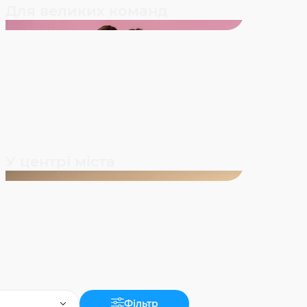
Для великих команд
У центрі міста
Фільтр