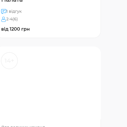
1 відгук
2-4(6)
від 1200 грн
14+