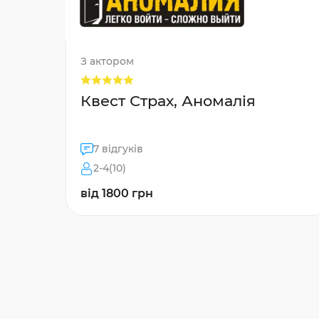
З актором
Квест Страх, Аномалія
7 відгуків
2-4(10)
від 1800 грн