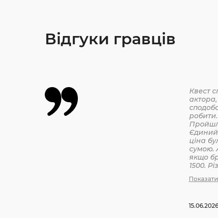
Відгуки гравців
Квест с
актора,
сподоба
робити.
Єдиний 
ціна бу
сумою. 
якщо бр
1500. Р
бронюв
Показати
15.06.202