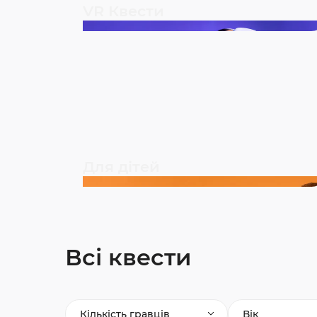
VR Квести
Для дітей
Всі квести
Кількість гравців
Вік