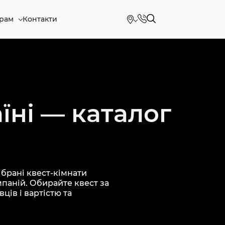
рам
Контакти
їні — каталог
брані квест-кімнати
мпаній. Обирайте квест за
ців і вартістю та