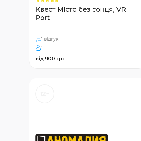
Квест Місто без сонця, VR
Port
1 відгук
1
від 900 грн
12+