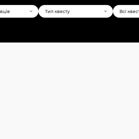
авців
Тип квесту
Всі квес