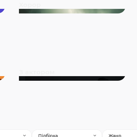
Хорор
З актором
Підбірка
Жанр