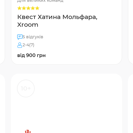
Для великих команд
Квест Хатина Мольфара,
Xroom
5 відгуків
2-4(7)
від 900 грн
10+