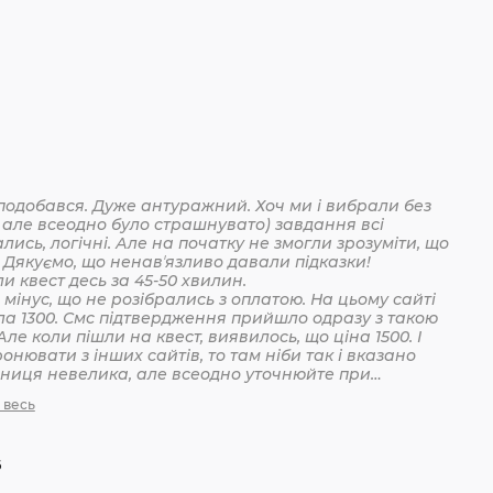
подобався. Дуже антуражний. Хоч ми і вибрали без
 але всеодно було страшнувато) завдання всі
лись, логічні. Але на початку не змогли зрозуміти, що
 Дякуємо, що ненавʼязливо давали підказки!
Пройшли квест десь за 45-50 хвилин.
мінус, що не розібрались з оплатою. На цьому сайті
ла 1300. Смс підтвердження прийшло одразу з такою
Але коли пішли на квест, виявилось, що ціна 1500. І
онювати з інших сайтів, то там ніби так і вказано
ізниця невелика, але всеодно уточнюйте при
анні
 весь
6