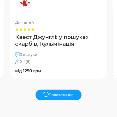
Для дітей
Квест Джунглі: у пошуках
скарбів, Кульмінація
3 відгуки
2-4(8)
від 1250 грн
Показати ще