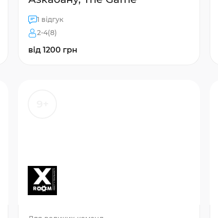
1 відгук
2-4(8)
від 1200 грн
9+