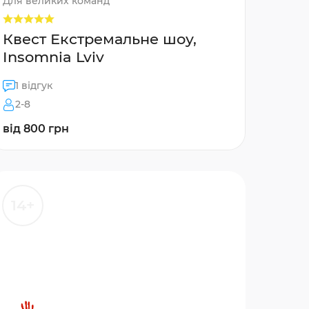
Для великих команд
Квест Екстремальне шоу,
Insomnia Lviv
1 відгук
2-8
від 800 грн
14+