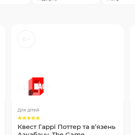
8+
Для дітей
Квест Гаррі Поттер та в’язень
Азкабану, The Game