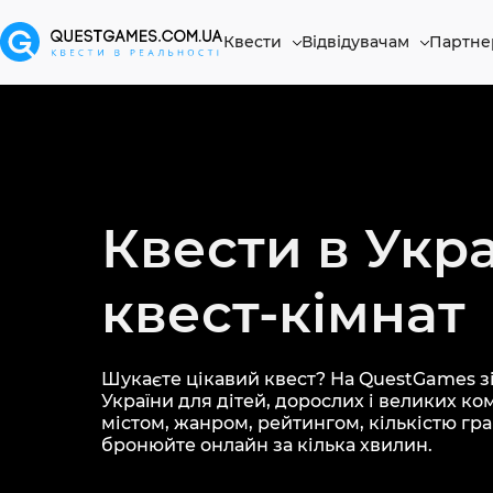
Квести
Відвідувачам
Партне
Квести в Укра
квест-кімнат
Шукаєте цікавий квест? На QuestGames зі
України для дітей, дорослих і великих ко
містом, жанром, рейтингом, кількістю грав
бронюйте онлайн за кілька хвилин.