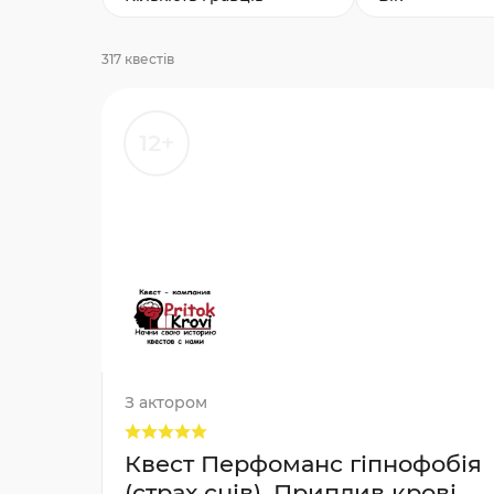
317 квестів
12+
З актором
Квест Перфоманс гіпнофобія
(страх снів), Приплив крові