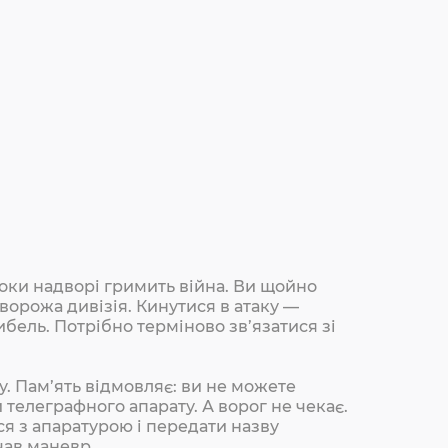
, поки надворі гримить війна. Ви щойно
ворожа дивізія. Кинутися в атаку —
бель. Потрібно терміново зв’язатися зі
. Пам’ять відмовляє: ви не можете
 телеграфного апарату. А ворог не чекає.
ся з апаратурою і передати назву
чав маневр.