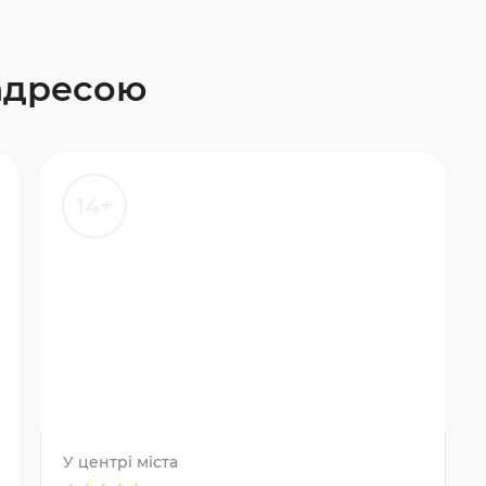
 адресою
14+
У центрі міста