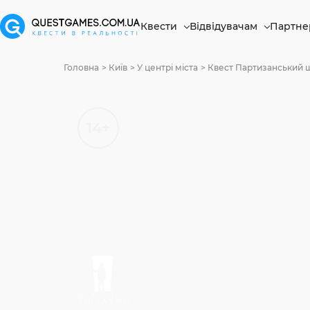
Квести
Відвідувачам
Партне
Головна
Київ
У центрі міста
Квест Партизанський ш
14+