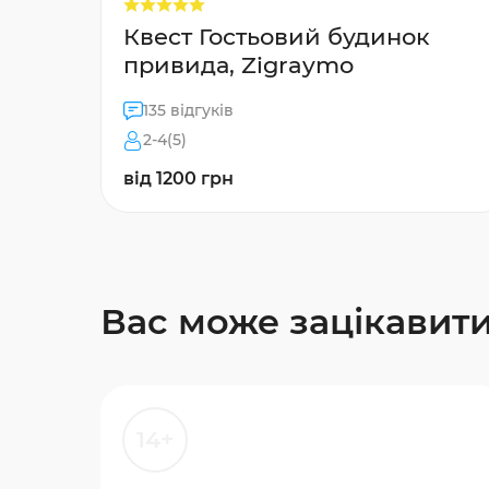
Квест Гостьовий будинок
привида, Zigraymo
135 відгуків
2-4(5)
від 1200 грн
Вас може зацікавит
14+