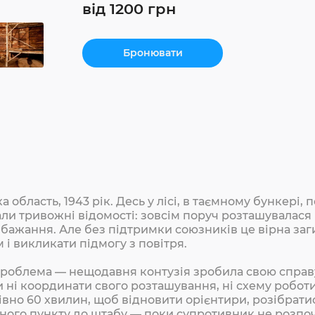
від 1200 грн
Бронювати
а область, 1943 рік. Десь у лісі, в таємному бункері
ли тривожні відомості: зовсім поруч розташувалася 
бажання. Але без підтримки союзників це вірна заги
 і викликати підмогу з повітря.
роблема — нещодавня контузія зробила свою справу
и ні координати свого розташування, ні схему роботи
рівно 60 хвилин, щоб відновити орієнтири, розібрати
ного пункту до штабу — поки супротивник не розпо