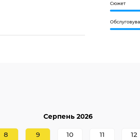
Сюжет
Обслуговув
8
9
10
11
12