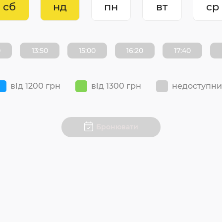
сб
нд
пн
вт
ср
0
13:50
15:00
16:20
17:40
від 1200 грн
від 1300 грн
недоступн
Бронювати