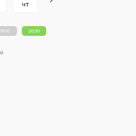
чт
19:10
20:30
ий