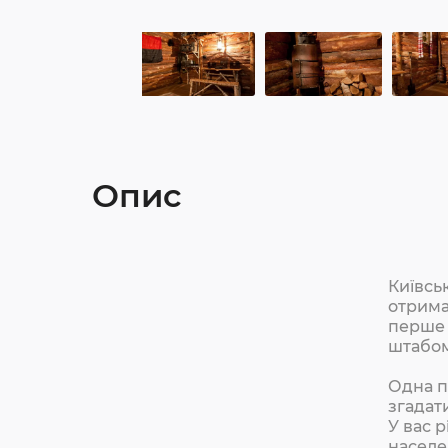
Опис
Київськ
отрима
перше 
штабом
Одна п
згадат
У вас 
населе