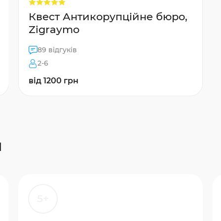
Квест Антикорупційне бюро,
Zigraymo
89 відгуків
2-6
від 1200 грн
и
5+