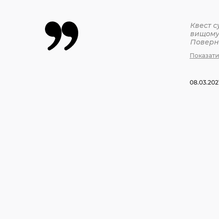
Квест с
вищому 
Поверне
Показати
08.03.202