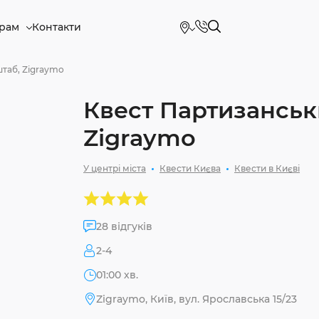
рам
Контакти
таб, Zigraymo
Квест Партизанськ
Zigraymo
У центрі міста
Квести Києва
Квести в Києві
28 відгуків
2-4
01:00 хв.
Zigraymo, Київ, вул. Ярославська 15/23