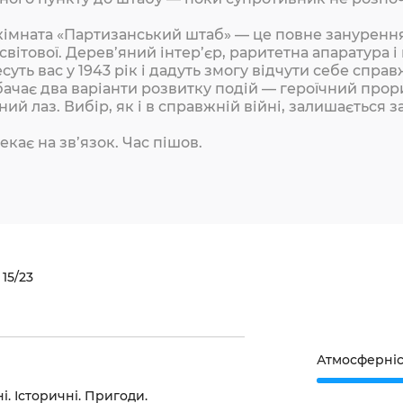
кімната «Партизанський штаб» — це повне занурення
 світової. Дерев’яний інтер’єр, раритетна апаратура
суть вас у 1943 рік і дадуть змогу відчути себе спр
ачає два варіанти розвитку подій — героїчний прор
ий лаз. Вибір, як і в справжній війні, залишається з
екає на зв’язок. Час пішов.
15/23
Атмосферніс
. Історичні. Пригоди.