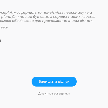
упер! Атмосферність та привітність персоналу - на
рівні. Для нас це був один з перших наших квестів.
мося обов'язково для проходження інших кімнат.
 весь
1
Залишити відгук
Дивитись всі відгуки