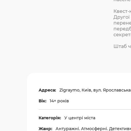
Квест-
Другої
перене
передб
секретн
Штаб ч
Адреса:
Zigraymo, Київ, вул. Ярославська 
Вік:
14+ років
Категорія:
У центрі міста
Жанр:
Антуражні. Атмосферні. Детективні