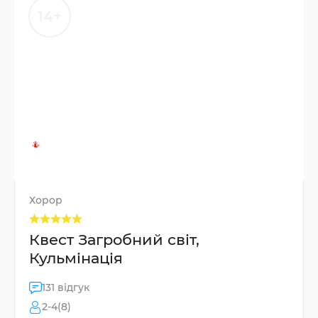
14+
Хорор
Квест Загробний світ,
Кульмінація
131 відгук
2-4(8)