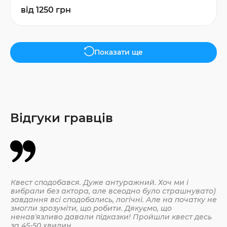
від 1250 грн
Показати ще
Відгуки гравців
Квест сподобався. Дуже антуражний. Хоч ми і
Да
вибрали без актора, але всеодно було страшнувато)
По
завдання всі сподобались, логічні. Але на початку не
змогли зрозуміти, що робити. Дякуємо, що
ненавʼязливо давали підказки! Пройшли квест десь
30.
за 45-50 хвилин.