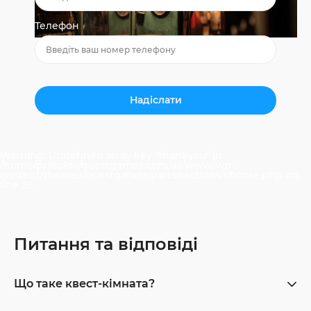
Телефон
Warning
: Undefined array key "thankyou" in
/home/prasolov/questgames.com.ua/www/wp-
content/themes/questgames/parts/sections/choose.php
on
line
26
Питання та відповіді
Що таке квест-кімната?