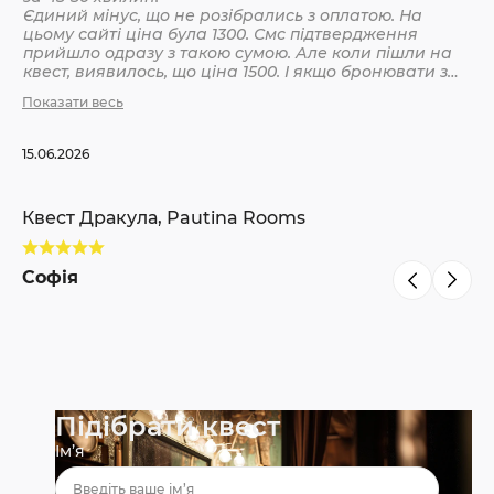
Єдиний мінус, що не розібрались з оплатою. На
цьому сайті ціна була 1300. Смс підтвердження
Кв
прийшло одразу з такою сумою. Але коли пішли на
квест, виявилось, що ціна 1500. І якщо бронювати з
інших сайтів, то там ніби так і вказано 1500. Різниця
Показати весь
С
невелика, але всеодно уточнюйте при бронюванні
15.06.2026
Квест Дракула, Pautina Rooms
Софія
Підібрати квест
Ім’я