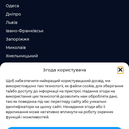
Одеса
Дніпро
Львів
Івано-Франківськ
Запоріжжя
Миколаїв
Хмельницький
Суми
Згода користувача
Ірпінь
Щоб забезпечити найкращий користувацький досвід, ми
використовуємо такі технології, як файли cookie, для зберігання
Слідкувати за нами
та/або доступу до інформації на пристрої. Надання згоди на
використання цих технологій дозволить нам обробляти дані,
+38 073 185 81 11
такі як поведінка під час перегляду сайту або унікальні
+38 067 457 86 44
ідентифікатори на цьому сайті. Ненадання згоди або її
відкликання може негативно вплинути на роботу окремих
функцій і можливостей.