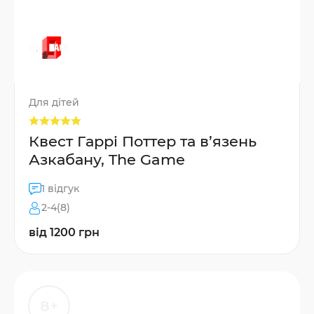
Для дітей
Квест Гаррі Поттер та в’язень
Азкабану, The Game
1 відгук
2-4(8)
від 1200 грн
8+