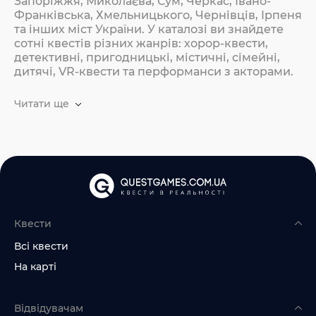
Запоріжжя, Миколаєва, Сум, Черкас, Івано-
Франківська, Хмельницького, Чернівців, Ірпеня
та інших міст України. У каталозі ви знайдете
сотні квестів різних жанрів: хорор-квести,
детективні, пригодницькі, містичні, сімейні,
дитячі, VR-квести та перформанси з акторами.
Читати ще
Квести
Всі квести
На карті
Відвідувачам