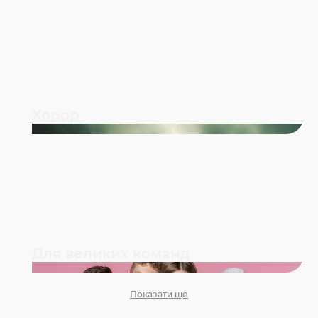
Хорор
Для великих команд
Показати ще