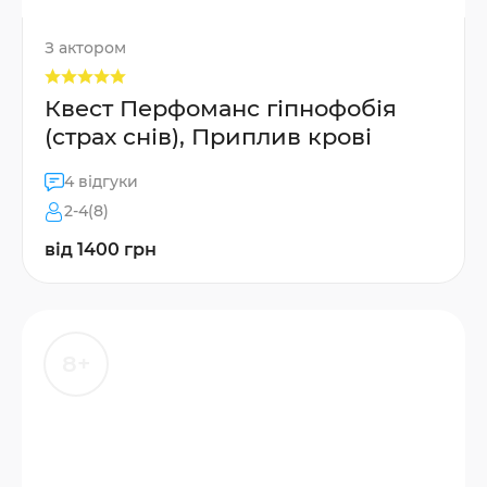
З актором
Квест Перфоманс гіпнофобія
(страх снів), Приплив крові
4 відгуки
2-4(8)
від 1400 грн
8+