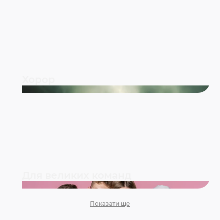
Хорор
Для великих команд
Показати ще