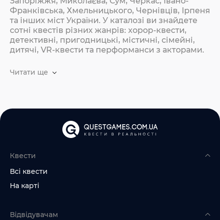
Запоріжжя, Миколаєва, Сум, Черкас, Івано-
Франківська, Хмельницького, Чернівців, Ірпеня
та інших міст України. У каталозі ви знайдете
сотні квестів різних жанрів: хорор-квести,
детективні, пригодницькі, містичні, сімейні,
дитячі, VR-квести та перформанси з акторами.
Читати ще
Квести
Всі квести
На карті
Відвідувачам