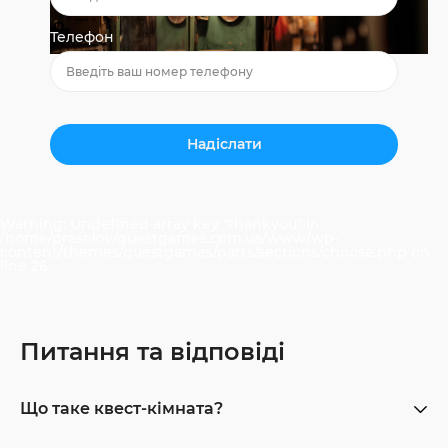
Телефон
Warning
: Undefined array key "thankyou" in
/home/prasolov/questgames.com.ua/www/wp-
content/themes/questgames/parts/sections/choose.php
on
line
26
Питання та відповіді
Що таке квест-кімната?