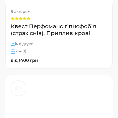
З актором
Квест Перфоманс гіпнофобія
(страх снів), Приплив крові
4 відгуки
2-4(8)
від 1400 грн
8+