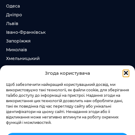
Одеса
Дніпро
Львів
Івано-Франківськ
Запоріжжя
Миколаїв
Хмельницький
Суми
Згода користувача
Ірпінь
Щоб забезпечити найкращий користувацький досвід, ми
використовуємо такі технології, як файли cookie, для зберігання
Слідкувати за нами
та/або доступу до інформації на пристрої. Надання згоди на
використання цих технологій дозволить нам обробляти дані,
+38 073 185 81 11
такі як поведінка під час перегляду сайту або унікальні
+38 067 457 86 44
ідентифікатори на цьому сайті. Ненадання згоди або її
відкликання може негативно вплинути на роботу окремих
функцій і можливостей.