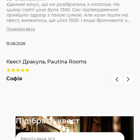
Єдиний мінус, що не розібрались з оплатою. На
цьому сайті ціна була 1300. Смс підтвердження
Кв
прийшло одразу з такою сумою. Але коли пішли на
квест, виявилось, що ціна 1500. І якщо бронювати з
інших сайтів, то там ніби так і вказано 1500. Різниця
Показати весь
С
невелика, але всеодно уточнюйте при бронюванні
15.06.2026
Квест Дракула, Pautina Rooms
Софія
Підібрати квест
Ім’я