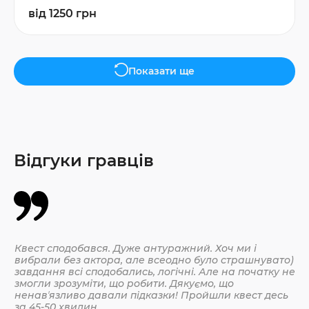
від 1250 грн
Показати ще
Відгуки гравців
Квест сподобався. Дуже антуражний. Хоч ми і
Да
вибрали без актора, але всеодно було страшнувато)
По
завдання всі сподобались, логічні. Але на початку не
змогли зрозуміти, що робити. Дякуємо, що
ненавʼязливо давали підказки! Пройшли квест десь
30.
за 45-50 хвилин.