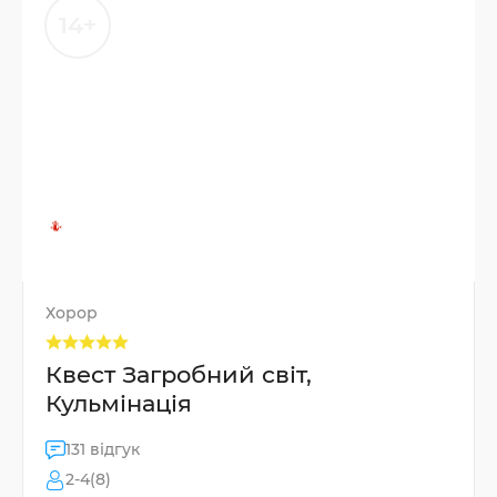
14+
Хорор
Квест Загробний світ,
Кульмінація
131 відгук
2-4(8)