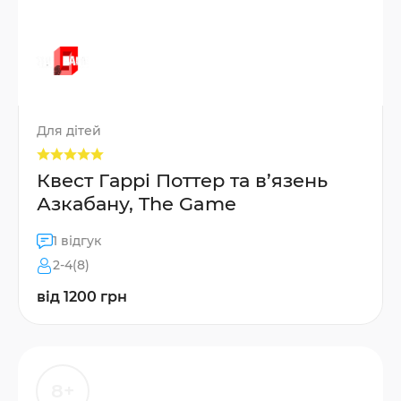
Для дітей
Квест Гаррі Поттер та в’язень
Азкабану, The Game
1 відгук
2-4(8)
від 1200 грн
8+