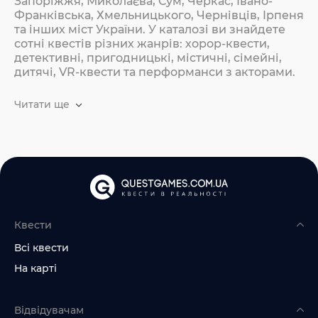
Запоріжжя, Миколаєва, Сум, Черкас, Івано-
Франківська, Хмельницького, Чернівців, Ірпеня
та інших міст України. У каталозі ви знайдете
сотні квестів різних жанрів: хорор-квести,
детективні, пригодницькі, містичні, сімейні,
дитячі, VR-квести та перформанси з акторами.
Читати ще
Квести
Всі квести
На карті
Відвідувачам