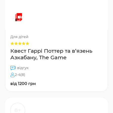
Для дітей
Квест Гаррі Поттер та в’язень
Азкабану, The Game
1 відгук
2-4(8)
від 1200 грн
8+