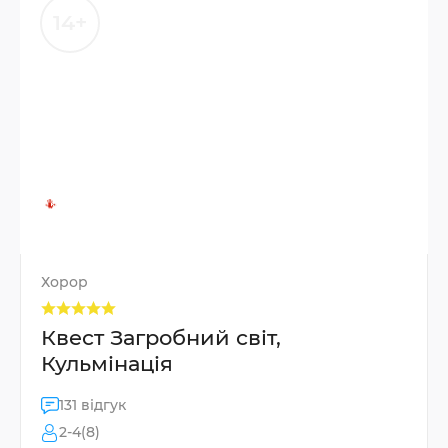
14+
Хорор
Квест Загробний світ,
Кульмінація
131 відгук
2-4(8)