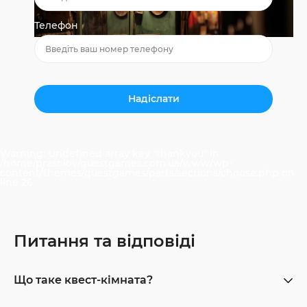
Телефон
Warning
: Undefined array key "thankyou" in
/home/prasolov/questgames.com.ua/www/wp-
content/themes/questgames/parts/sections/choose.php
on
line
26
Питання та відповіді
Що таке квест-кімната?