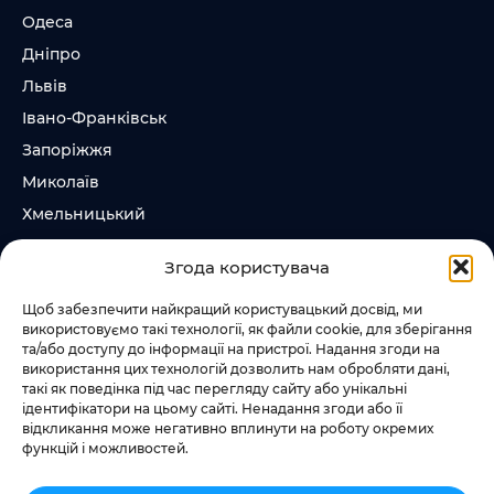
Одеса
Дніпро
Львів
Івано-Франківськ
Запоріжжя
Миколаїв
Хмельницький
Суми
Згода користувача
Ірпінь
Щоб забезпечити найкращий користувацький досвід, ми
використовуємо такі технології, як файли cookie, для зберігання
Слідкувати за нами
та/або доступу до інформації на пристрої. Надання згоди на
використання цих технологій дозволить нам обробляти дані,
+38 073 185 81 11
такі як поведінка під час перегляду сайту або унікальні
+38 067 457 86 44
ідентифікатори на цьому сайті. Ненадання згоди або її
відкликання може негативно вплинути на роботу окремих
функцій і можливостей.