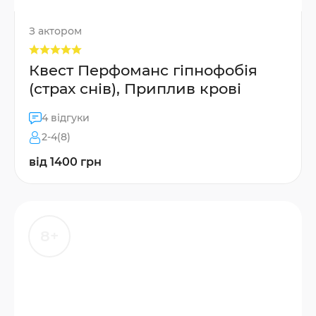
З актором
Квест Перфоманс гіпнофобія
(страх снів), Приплив крові
4 відгуки
2-4(8)
від 1400 грн
8+