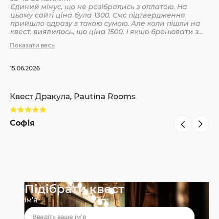
Єдиний мінус, що не розібрались з оплатою. На
цьому сайті ціна була 1300. Смс підтвердження
Кв
прийшло одразу з такою сумою. Але коли пішли на
квест, виявилось, що ціна 1500. І якщо бронювати з
інших сайтів, то там ніби так і вказано 1500. Різниця
Показати весь
С
невелика, але всеодно уточнюйте при бронюванні
15.06.2026
Квест Дракула, Pautina Rooms
Софія
Підібрати квест
Ім’я