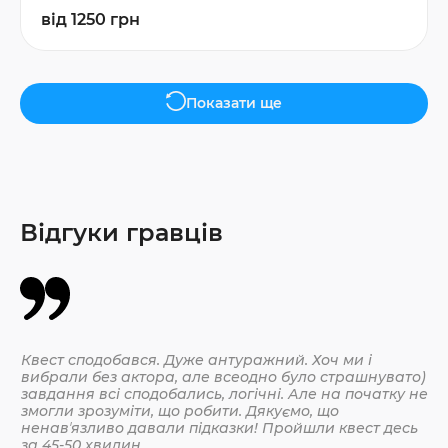
від 1250 грн
Показати ще
Відгуки гравців
Квест сподобався. Дуже антуражний. Хоч ми і
Да
вибрали без актора, але всеодно було страшнувато)
По
завдання всі сподобались, логічні. Але на початку не
змогли зрозуміти, що робити. Дякуємо, що
ненавʼязливо давали підказки! Пройшли квест десь
30.
за 45-50 хвилин.