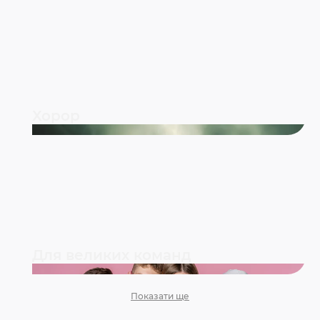
Хорор
Для великих команд
Показати ще