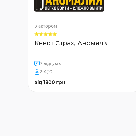
З актором
Квест Страх, Аномалія
7 відгуків
2-4(10)
від 1800 грн