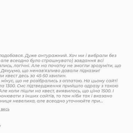
подобався. Дуже антуражний. Хоч ми і вибрали без
 але всеодно було страшнувато) завдання всі
лись, логічні. Але на початку не змогли зрозуміти, що
 Дякуємо, що ненавʼязливо давали підказки!
Пройшли квест десь за 45-50 хвилин.
мінус, що не розібрались з оплатою. На цьому сайті
ла 1300. Смс підтвердження прийшло одразу з такою
Але коли пішли на квест, виявилось, що ціна 1500. І
онювати з інших сайтів, то там ніби так і вказано
ізниця невелика, але всеодно уточнюйте при
анні
 весь
6