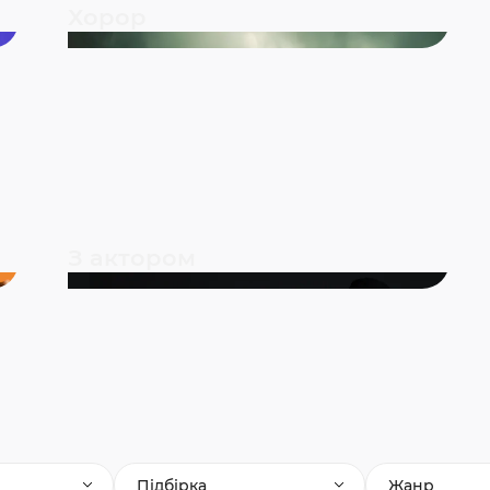
Хорор
З актором
Підбірка
Жанр