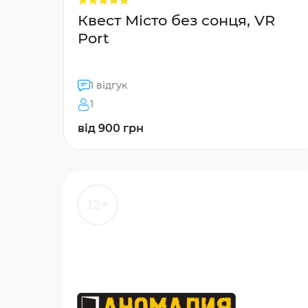
Квест Місто без сонця, VR
Port
1 відгук
1
від 900 грн
12+