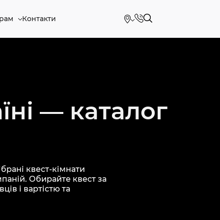
рам
Контакти
їні — каталог
брані квест-кімнати
мпаній. Обирайте квест за
ців і вартістю та