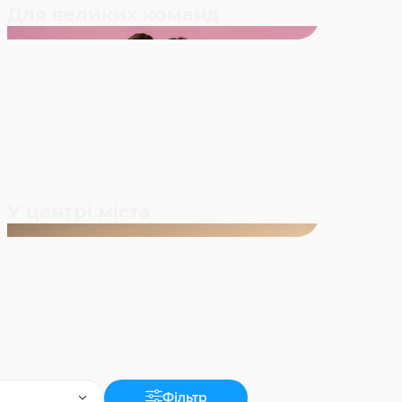
Для великих команд
У центрі міста
Фільтр