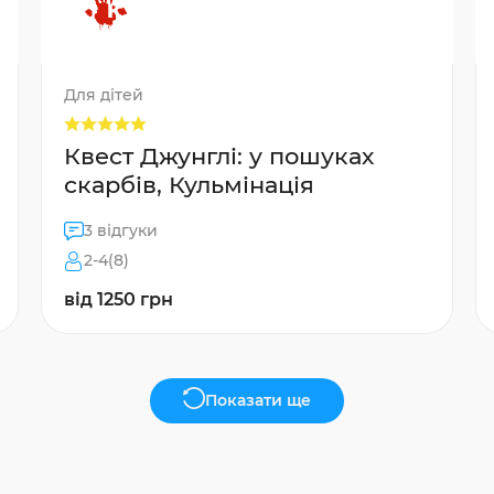
Для дітей
Квест Джунглі: у пошуках
скарбів, Кульмінація
3 відгуки
2-4(8)
від 1250 грн
Показати ще