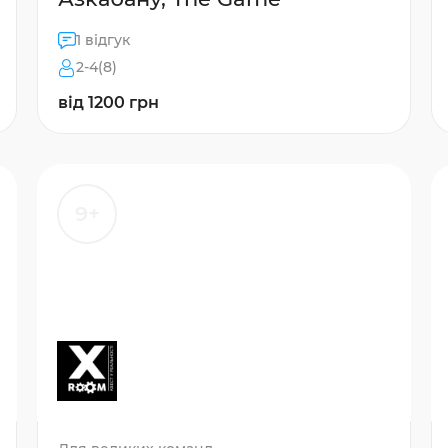
1 відгук
2-4(8)
від 1200 грн
9+