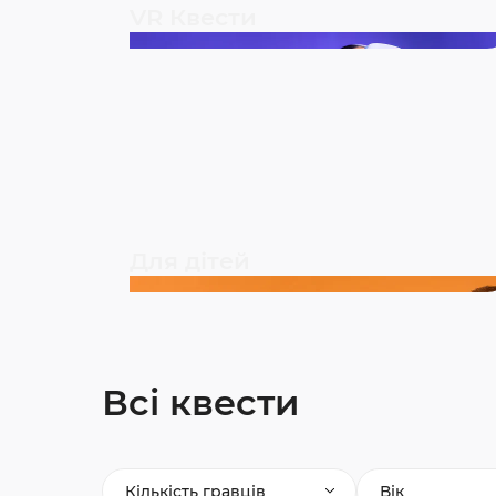
VR Квести
Для дітей
Всі квести
Кількість гравців
Вік