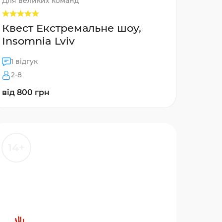
Для великих команд
Квест Екстремальне шоу,
Insomnia Lviv
1 відгук
2-8
від 800 грн
14+