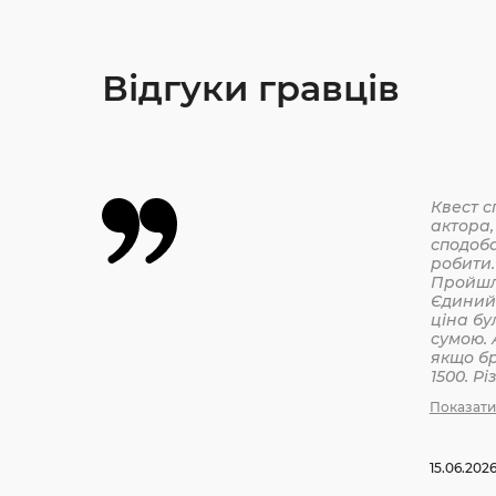
Відгуки гравців
Квест с
актора,
сподоба
робити.
Єдиний 
ціна бу
сумою. 
якщо бр
1500. Р
бронюв
Показати
15.06.202