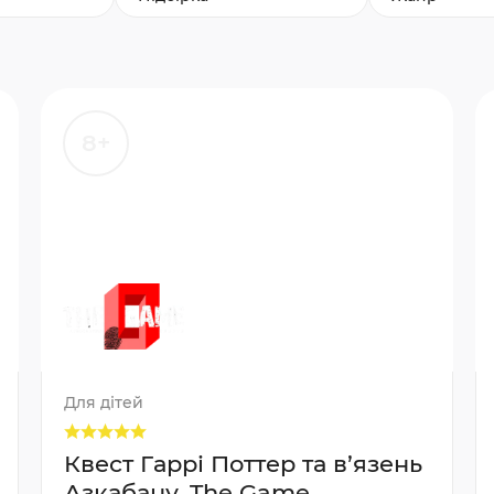
8+
Для дітей
Квест Гаррі Поттер та в’язень
Азкабану, The Game