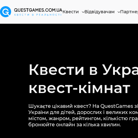
Квести
Відвідувачам
Партне
Квести в Укра
квест-кімнат
Шукаєте цікавий квест? На QuestGames зі
України для дітей, дорослих і великих ко
містом, жанром, рейтингом, кількістю грав
бронюйте онлайн за кілька хвилин.