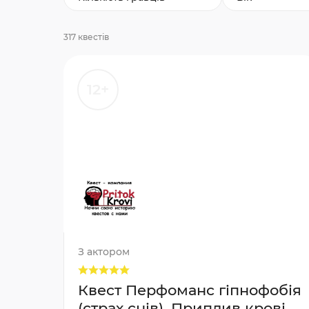
317 квестів
12+
З актором
Квест Перфоманс гіпнофобія
(страх снів), Приплив крові