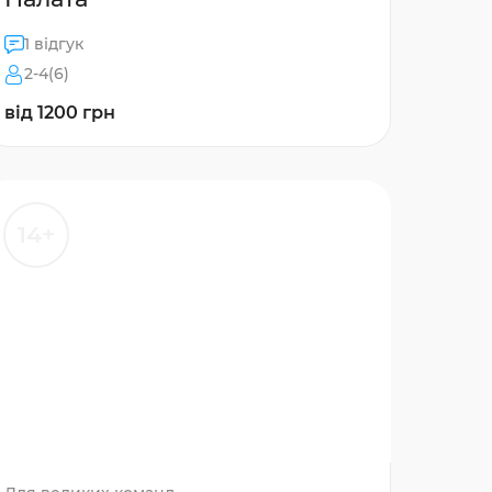
1 відгук
2-4(6)
від 1200 грн
14+