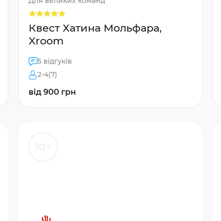
Для великих команд
Квест Хатина Мольфара,
Xroom
5 відгуків
2-4(7)
від 900 грн
10+