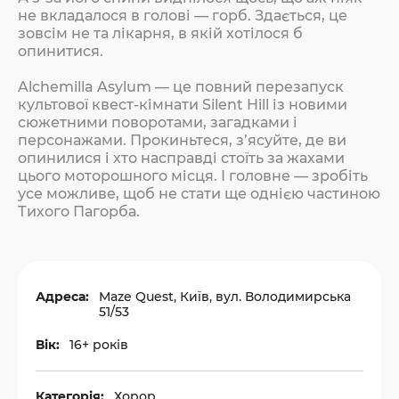
не вкладалося в голові — горб. Здається, це
зовсім не та лікарня, в якій хотілося б
опинитися.
Alchemilla Asylum — це повний перезапуск
культової квест-кімнати Silent Hill із новими
сюжетними поворотами, загадками і
персонажами. Прокиньтеся, з’ясуйте, де ви
опинилися і хто насправді стоїть за жахами
цього моторошного місця. І головне — зробіть
усе можливе, щоб не стати ще однією частиною
Тихого Пагорба.
Адреса:
Maze Quest, Київ, вул. Володимирська
51/53
Вік:
16+ років
Категорія:
Хорор