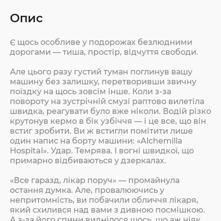
Опис
Є щось особливе у подорожах безлюдними
дорогами — тиша, простір, відчуття свободи.
Але цього разу густий туман поглинув вашу
машину без залишку, перетворивши звичну
поїздку на щось зовсім інше. Коли з-за
повороту на зустрічній смузі раптово вилетіла
швидка, реагувати було вже ніколи. Водій різко
крутонув кермо в бік узбіччя — і це все, що він
встиг зробити. Ви ж встигли помітити лише
один напис на борту машини: «Alchemilla
Hospital». Удар. Темрява. І вогні швидкої, що
примарно відбиваються у дзеркалах.
«Все гаразд, лікар поруч» — промайнула
остання думка. Але, провалюючись у
непритомність, ви побачили обличчя лікаря,
який схилився над вами з дивною посмішкою.
А з-за його спини виднілося щось, що аж ніяк