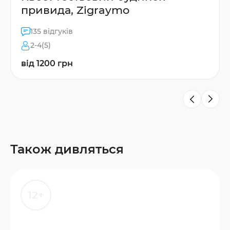
привида, Zigraymo
135 відгуків
2-4(5)
від 1200 грн
Також дивляться
12+