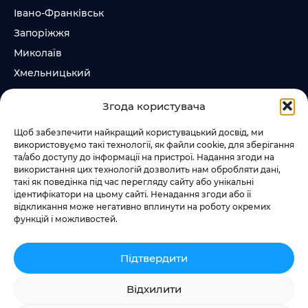
Івано-Франківськ
Запоріжжя
Миколаїв
Хмельницький
Суми
Згода користувача
Ірпінь
Щоб забезпечити найкращий користувацький досвід, ми
використовуємо такі технології, як файли cookie, для зберігання
Слідкувати за нами
та/або доступу до інформації на пристрої. Надання згоди на
використання цих технологій дозволить нам обробляти дані,
+38 073 185 81 11
такі як поведінка під час перегляду сайту або унікальні
+38 067 457 86 44
ідентифікатори на цьому сайті. Ненадання згоди або її
відкликання може негативно вплинути на роботу окремих
функцій і можливостей.
Підтвердити
Додати квест
Відхилити