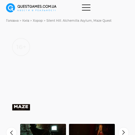
Головна
Київ
Хорор
Silent Hill. Alchemilla Asylum, Maze Quest
16+