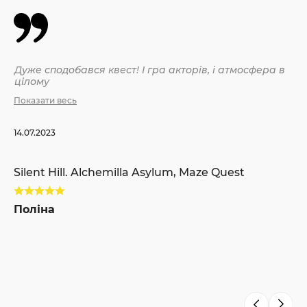
Дуже сподобався квест! І гра акторів, і атмосфера в
Бы
цілому
се
да
Показати весь
жу
от
на
14.07.2023
по
По
Silent Hill. Alchemilla Asylum, Maze Quest
10.
Поліна
Si
Я