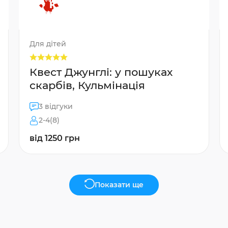
Для дітей
Квест Джунглі: у пошуках
скарбів, Кульмінація
3 відгуки
2-4(8)
від 1250 грн
Показати ще