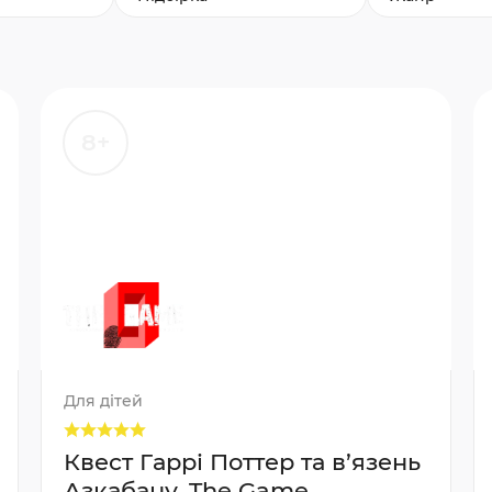
8+
Для дітей
Квест Гаррі Поттер та в’язень
Азкабану, The Game