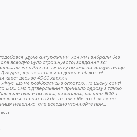
подобався. Дуже антуражний. Хоч ми і вибрали без
 але всеодно було страшнувато) завдання всі
лись, логічні. Але на початку не змогли зрозуміти, що
 Дякуємо, що ненавʼязливо давали підказки!
Пройшли квест десь за 45-50 хвилин.
мінус, що не розібрались з оплатою. На цьому сайті
ла 1300. Смс підтвердження прийшло одразу з такою
Але коли пішли на квест, виявилось, що ціна 1500. І
онювати з інших сайтів, то там ніби так і вказано
ізниця невелика, але всеодно уточнюйте при
анні
 весь
6