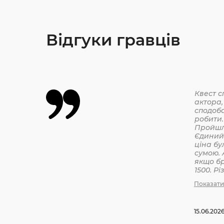
Відгуки гравців
Квест с
актора,
сподоба
робити.
Єдиний 
ціна бу
сумою. 
якщо бр
1500. Р
бронюв
Показати
15.06.202