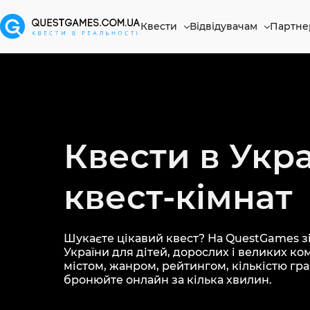
Квести
Відвідувачам
Партне
Квести в Укра
квест-кімнат
Шукаєте цікавий квест? На QuestGames зі
України для дітей, дорослих і великих ко
містом, жанром, рейтингом, кількістю грав
бронюйте онлайн за кілька хвилин.