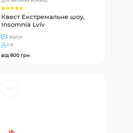
Для великих команд
Квест Екстремальне шоу,
Insomnia Lviv
1 відгук
2-8
від 800 грн
14+