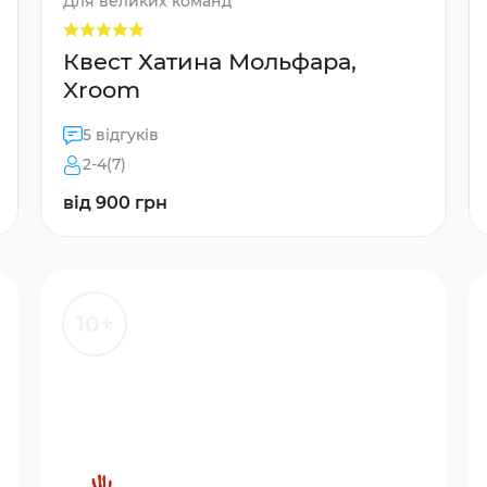
Для великих команд
Квест Хатина Мольфара,
Xroom
5 відгуків
2-4(7)
від 900 грн
10+