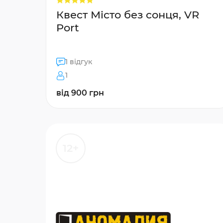
Квест Місто без сонця, VR
Port
1 відгук
1
від 900 грн
12+