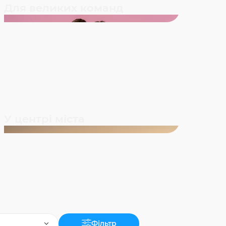
Для великих команд
У центрі міста
Фільтр