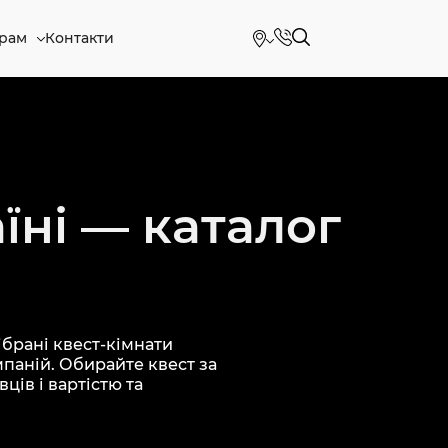
рам
Контакти
їні — каталог
брані квест-кімнати
мпаній. Обирайте квест за
ців і вартістю та