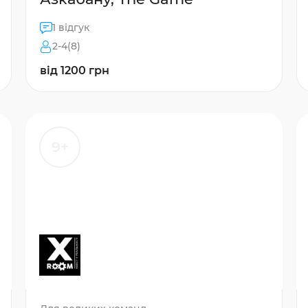
1 відгук
2-4(8)
від 1200 грн
9+