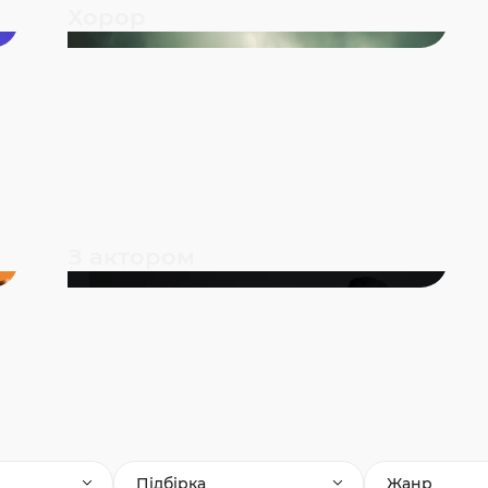
Хорор
З актором
Підбірка
Жанр