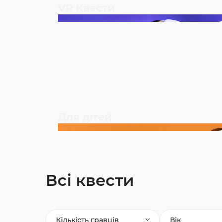
VR Квести
Для дітей
Всі квести
Кількість гравців
Вік