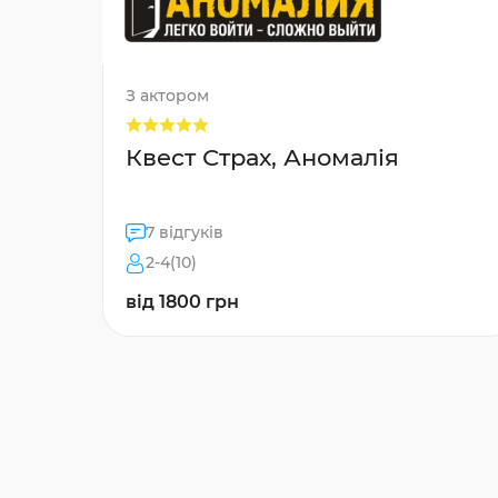
З актором
Квест Страх, Аномалія
7 відгуків
2-4(10)
від 1800 грн