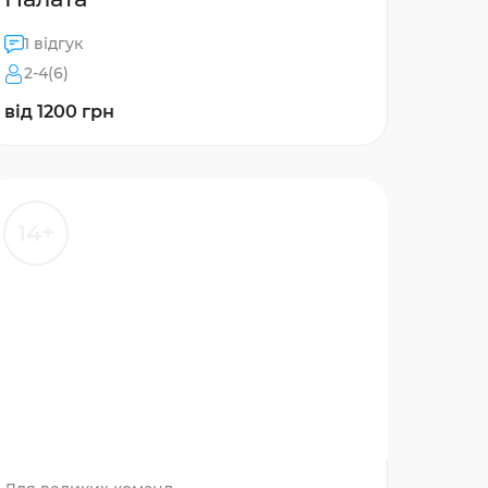
1 відгук
2-4(6)
від 1200 грн
14+