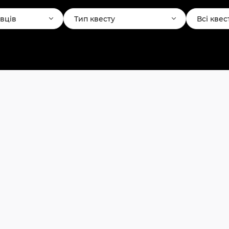
авців
Тип квесту
Всі квес