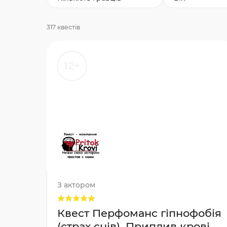
317 квестів
12+
З актором
Квест Перфоманс гіпнофобія
(страх снів), Приплив крові