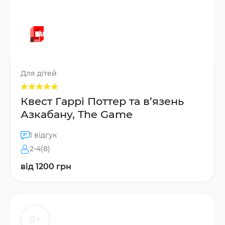
Для дітей
Квест Гаррі Поттер та в’язень
Азкабану, The Game
1 відгук
2-4(8)
від 1200 грн
8+