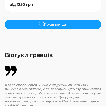
від 1250 грн
Показати ще
Відгуки гравців
Квест сподобався. Дуже антуражний. Хоч ми і
Да
вибрали без актора, але всеодно було страшнувато)
По
завдання всі сподобались, логічні. Але на початку не
змогли зрозуміти, що робити. Дякуємо, що
ненавʼязливо давали підказки! Пройшли квест десь
30.
за 45-50 хвилин.