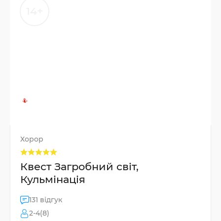
14+
Хорор
Квест Загробний світ,
Кульмінація
131 відгук
2-4(8)