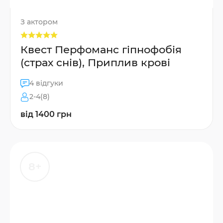
З актором
Квест Перфоманс гіпнофобія
(страх снів), Приплив крові
4 відгуки
2-4(8)
від 1400 грн
8+