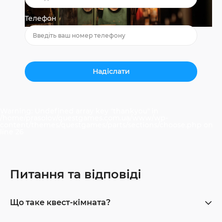
Телефон
Warning
: Undefined array key "thankyou" in
/home/prasolov/questgames.com.ua/www/wp-
content/themes/questgames/parts/sections/choose.php
on
line
26
Питання та відповіді
Що таке квест-кімната?