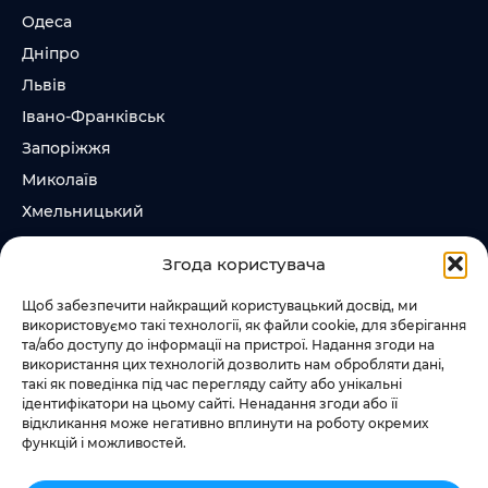
Одеса
Дніпро
Львів
Івано-Франківськ
Запоріжжя
Миколаїв
Хмельницький
Суми
Згода користувача
Ірпінь
Щоб забезпечити найкращий користувацький досвід, ми
використовуємо такі технології, як файли cookie, для зберігання
Слідкувати за нами
та/або доступу до інформації на пристрої. Надання згоди на
використання цих технологій дозволить нам обробляти дані,
+38 073 185 81 11
такі як поведінка під час перегляду сайту або унікальні
+38 067 457 86 44
ідентифікатори на цьому сайті. Ненадання згоди або її
відкликання може негативно вплинути на роботу окремих
функцій і можливостей.