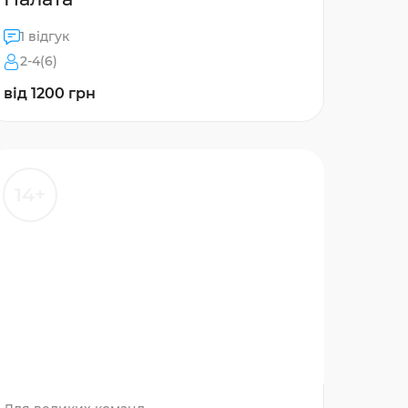
1 відгук
2-4(6)
від 1200 грн
14+