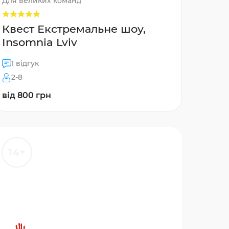
Для великих команд
Квест Екстремальне шоу,
Insomnia Lviv
1 відгук
2-8
від 800 грн
14+