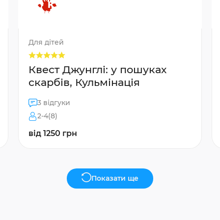
Для дітей
Квест Джунглі: у пошуках
скарбів, Кульмінація
3 відгуки
2-4(8)
від 1250 грн
Показати ще