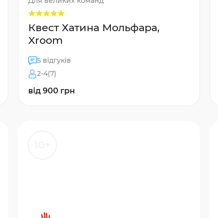
Для великих команд
Квест Хатина Мольфара,
Xroom
5 відгуків
2-4(7)
від 900 грн
10+