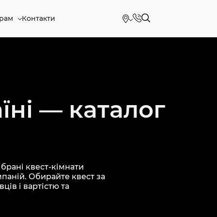
рам
Контакти
їні — каталог
брані квест-кімнати
мпаній. Обирайте квест за
ців і вартістю та