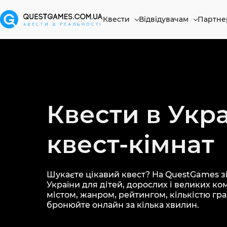
Квести
Відвідувачам
Партне
Квести в Укра
квест-кімнат
Шукаєте цікавий квест? На QuestGames зі
України для дітей, дорослих і великих ко
містом, жанром, рейтингом, кількістю грав
бронюйте онлайн за кілька хвилин.