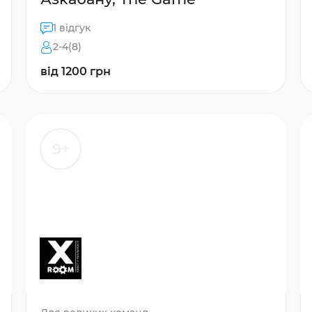
1 відгук
2-4(8)
від 1200 грн
9+