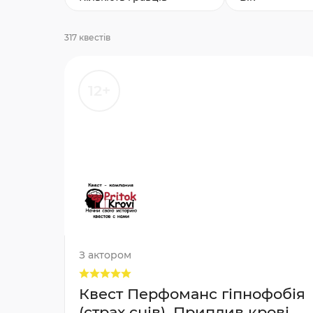
317 квестів
12+
З актором
Квест Перфоманс гіпнофобія
(страх снів), Приплив крові