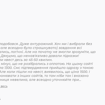
подобався. Дуже антуражний. Хоч ми і вибрали без
 але всеодно було страшнувато) завдання всі
лись, логічні. Але на початку не змогли зрозуміти, що
 Дякуємо, що ненавʼязливо давали підказки!
Пройшли квест десь за 45-50 хвилин.
мінус, що не розібрались з оплатою. На цьому сайті
ла 1300. Смс підтвердження прийшло одразу з такою
Але коли пішли на квест, виявилось, що ціна 1500. І
онювати з інших сайтів, то там ніби так і вказано
ізниця невелика, але всеодно уточнюйте при
анні
 весь
6