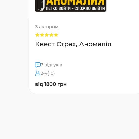
З актором
Квест Страх, Аномалія
7 відгуків
2-4(10)
від 1800 грн