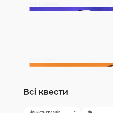
VR Квести
Для дітей
Всі квести
Кількість гравців
Вік