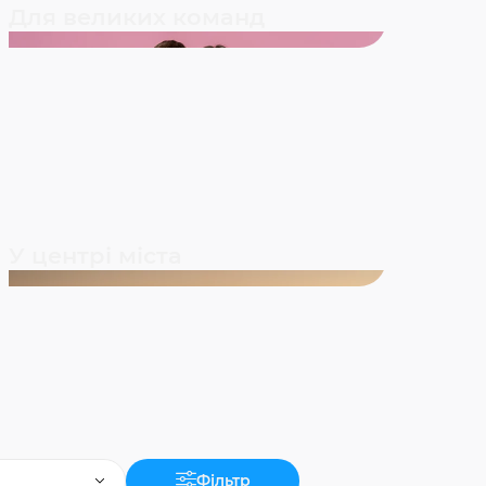
Для великих команд
У центрі міста
Фільтр