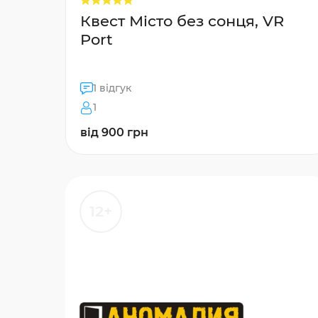
Квест Місто без сонця, VR
Port
1 відгук
1
від 900 грн
12+