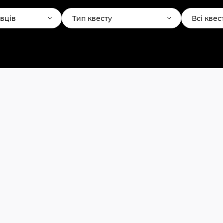
авців
Тип квесту
Всі квес