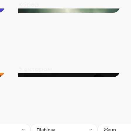
Хорор
З актором
Підбірка
Жанр