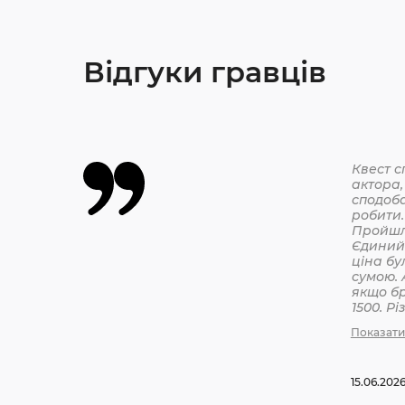
Відгуки гравців
Квест с
актора,
сподоба
робити.
Єдиний 
ціна бу
сумою. 
якщо бр
1500. Р
бронюв
Показати
15.06.202