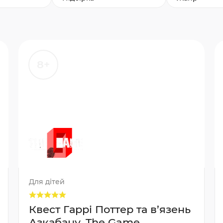
8+
Для дітей
Квест Гаррі Поттер та в’язень
Азкабану, The Game