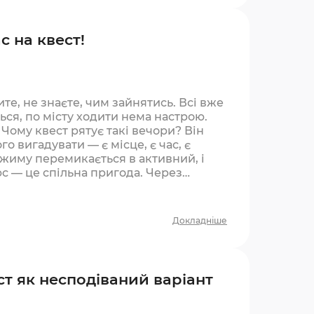
с на квест!
ите, не знаєте, чим зайнятись. Всі вже
ться, по місту ходити нема настрою.
 Чому квест рятує такі вечори? Він
го вигадувати — є місце, є час, є
ежиму перемикається в активний, і
с — це спільна пригода. Через
Докладніше
ст як несподіваний варіант