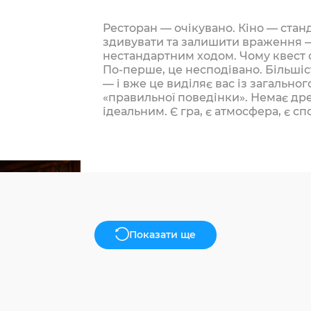
Ресторан — очікувано. Кіно — стан
здивувати та залишити враження 
нестандартним ходом. Чому квест 
По-перше, це несподівано. Більшіст
— і вже це виділяє вас із загальног
«правильної поведінки». Немає дре
ідеальним. Є гра, є атмосфера, є сп
запам’ятовуються….
Показати ще