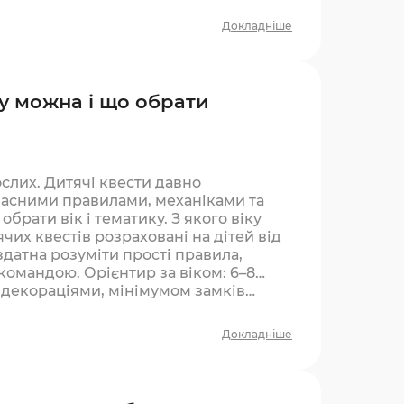
Докладніше
ку можна і що обрати
ослих. Дитячі квести давно
ласними правилами, механіками та
рати вік і тематику. З якого віку
чих квестів розраховані на дітей від
 здатна розуміти прості правила,
 командою. Орієнтир за віком: 6–8
и декораціями, мінімумом замків…
Докладніше