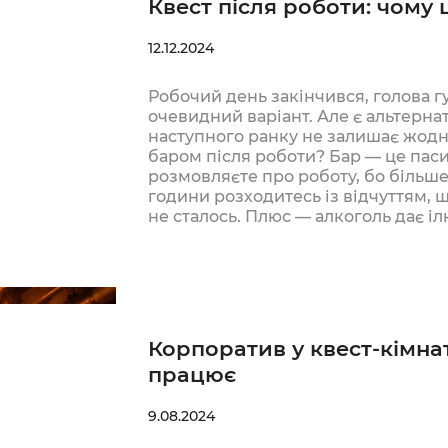
Квест після роботи: чому 
12.12.2024
Робочий день закінчився, голова г
очевидний варіант. Але є альтернат
наступного ранку не залишає жодни
баром після роботи? Бар — це паси
розмовляєте про роботу, бо більше
години розходитесь із відчуттям, 
не сталось. Плюс — алкоголь дає і
Корпоратив у квест-кімнат
працює
9.08.2024