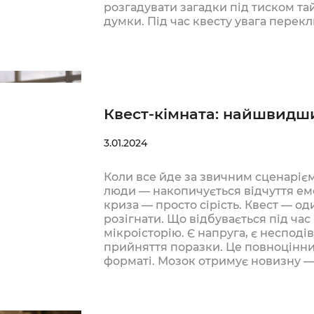
розгадувати загадки під тиском та
думки. Під час квесту увага перек
Квест-кімната: найшвидши
3.01.2024
Коли все йде за звичним сценарієм —
люди — накопичується відчуття емо
криза — просто сірість. Квест — од
розігнати. Що відбувається під час
мікроісторію. Є напруга, є несподі
прийняття поразки. Це повноцінни
форматі. Мозок отримує новизну 