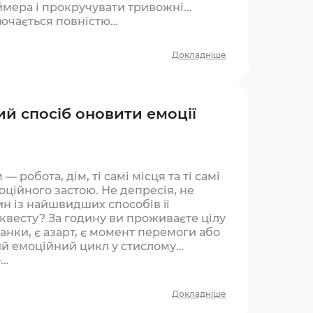
ймера і прокручувати тривожні
лючається повністю…
Докладніше
й спосіб оновити емоції
 робота, дім, ті самі місця та ті самі
ційного застою. Не депресія, не
ин із найшвидших способів її
 квесту? За годину ви проживаєте цілу
ванки, є азарт, є момент перемоги або
й емоційний цикл у стислому
—…
Докладніше