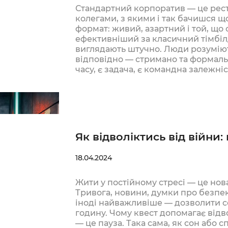
Стандартний корпоратив — це ресто
колегами, з якими і так бачишся щ
формат: живий, азартний і той, що 
ефективніший за класичний тімбіл
виглядають штучно. Люди розуміють
відповідно — стримано та формальн
часу, є задача, є командна залежні
треба діяти….
Як відволіктись від війни:
18.04.2024
Жити у постійному стресі — це нова
Тривога, новини, думки про безпек
іноді найважливіше — дозволити со
годину. Чому квест допомагає відво
— це пауза. Така сама, як сон або 