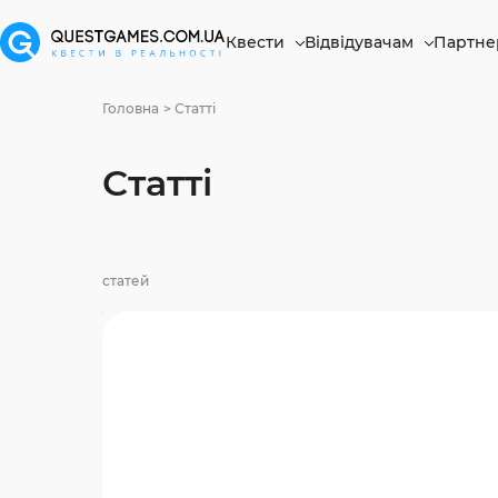
Квести
Відвідувачам
Партне
Головна
Статті
Статті
статей