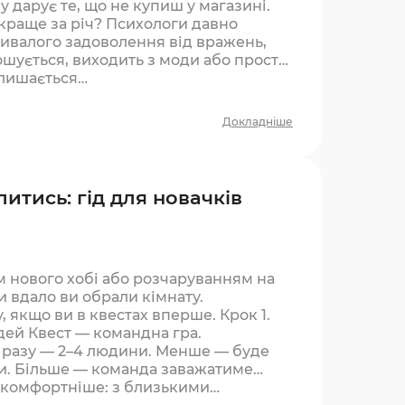
 дарує те, що не купиш у магазині.
краще за річ? Психологи давно
ивалого задоволення від вражень,
ношується, виходить з моди або просто
алишається…
Докладніше
литись: гід для новачків
 нового хобі або розчаруванням на
и вдало ви обрали кімнату.
, якщо ви в квестах вперше. Крок 1.
дей Квест — командна гра.
 разу — 2–4 людини. Менше — буде
ки. Більше — команда заважатиме
е комфортніше: з близькими…