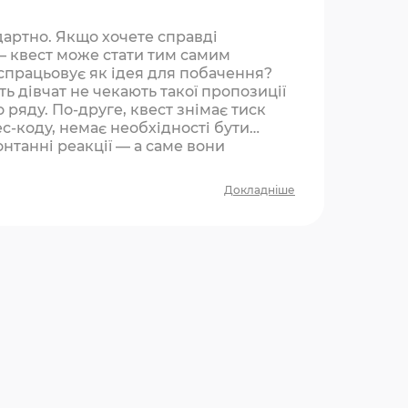
дартно. Якщо хочете справді
— квест може стати тим самим
спрацьовує як ідея для побачення?
ь дівчат не чекають такої пропозиції
о ряду. По-друге, квест знімає тиск
с-коду, немає необхідності бути
онтанні реакції — а саме вони
Докладніше