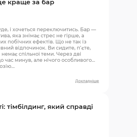
це краще за бар
уде, і хочеться переключитись. Бар —
ива, яка знімає стрес не гірше, а
х побічних ефектів. Що не так із
вний відпочинок. Ви сидите, п’єте,
 немає спільної теми. Через дві
що час минув, але нічого особливого
люзію…
Докладніше
і: тімбілдинг, який справді