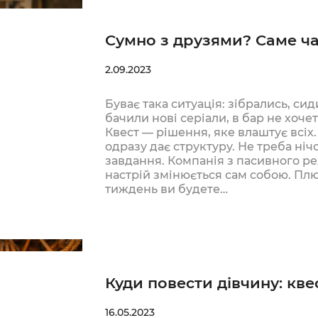
Сумно з друзями? Саме ча
2.09.2023
Буває така ситуація: зібрались, сид
бачили нові серіали, в бар не хоче
Квест — рішення, яке влаштує всіх.
одразу дає структуру. Не треба нічо
завдання. Компанія з пасивного р
настрій змінюється сам собою. Плю
тиждень ви будете…
Куди повести дівчину: кве
16.05.2023