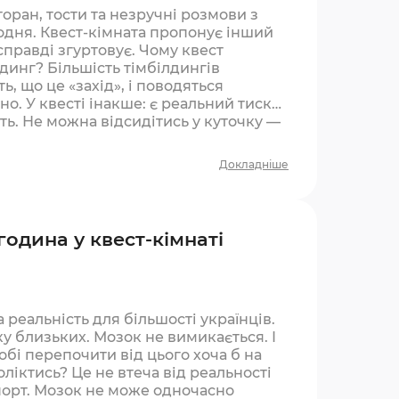
ран, тости та незручні розмови з
одня. Квест-кімната пропонує інший
справді згуртовує. Чому квест
динг? Більшість тімбілдингів
, що це «захід», і поводяться
о. У квесті інакше: є реальний тиск
сть. Не можна відсидітись у куточку —
Докладніше
 година у квест-кімнаті
 реальність для більшості українців.
у близьких. Мозок не вимикається. І
бі перепочити від цього хоча б на
ліктись? Це не втеча від реальності
спорт. Мозок не може одночасно