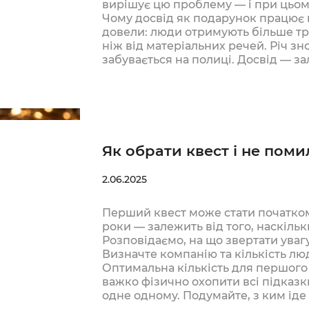
вирішує цю проблему — і при цьому
Чому досвід як подарунок працює 
довели: люди отримують більше тр
ніж від матеріальних речей. Річ з
забувається на полиці. Досвід — з
Як обрати квест і не поми
2.06.2025
Перший квест може стати початком
роки — залежить від того, наскільк
Розповідаємо, на що звертати увагу
Визначте компанію та кількість лю
Оптимальна кількість для першого
важко фізично охопити всі підказ
одне одному. Подумайте, з ким ід