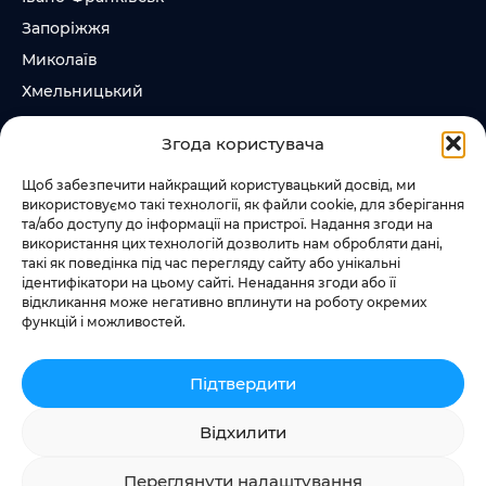
Запоріжжя
Миколаїв
Хмельницький
Суми
Згода користувача
Ірпінь
Щоб забезпечити найкращий користувацький досвід, ми
використовуємо такі технології, як файли cookie, для зберігання
Слідкувати за нами
та/або доступу до інформації на пристрої. Надання згоди на
використання цих технологій дозволить нам обробляти дані,
+38 073 185 81 11
такі як поведінка під час перегляду сайту або унікальні
+38 067 457 86 44
ідентифікатори на цьому сайті. Ненадання згоди або її
відкликання може негативно вплинути на роботу окремих
функцій і можливостей.
Підтвердити
Додати квест
Відхилити
Переглянути налаштування