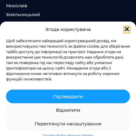
Миколаїв
Хмельницький
Суми
Згода користувача
Ірпінь
Щоб забезпечити найкращий користувацький досвід, ми
використовуємо такі технології, як файли cookie, для зберігання
Слідкувати за нами
та/або доступу до інформації на пристрої. Надання згоди на
використання цих технологій дозволить нам обробляти дані,
+38 073 185 81 11
такі як поведінка під час перегляду сайту або унікальні
+38 067 457 86 44
ідентифікатори на цьому сайті. Ненадання згоди або її
відкликання може негативно вплинути на роботу окремих
функцій і можливостей.
Підтвердити
Додати квест
Відхилити
Переглянути налаштування
Privacy Policy
Cookie Policy
Terms & Conditions
© 2014-2026 Questgames.com.ua – all rights reserved
Cookie Policy
Privacy Policy