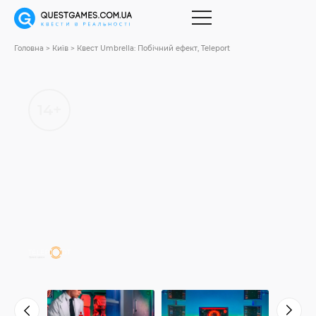
Головна
Київ
Квест Umbrella: Побічний ефект, Teleport
14+