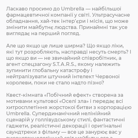
Ласкаво просимо до Umbrella — найбільшої
фармацевтичної компанії у світі. Ультрасучасне
обладнання, хай-тек інтер’єри і місія, що може
змінити майбутнє людства. Принаймні так усе
виглядає на перший погляд.
Але що якщо це лише ширма? Що якщо ліки,
які тут розробляють, насправді несуть смерть? І
що якщо ви — не звичайний співробітник, а
агент спецзагону S.T.A.R.S., якому належить
зупинити глобальну катастрофу і
нейтралізувати штучний інтелект Червоної
королеви, поки не стало надто пізно?
Квест-кімната «Побічний ефект» створена за
мотивами культової «Оселі зла» і передає всі
хитросплетіння жорстокої битви з корпорацією
Umbrella. Супердинамічний нелінійний
сценарій у голлівудському стилі, фантастичні
гаджети, реалістичні декорації і оригінальні
саундтреки з фільму — все це занурює вас у