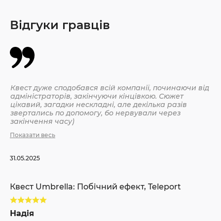
Відгуки гравців
Квест дуже сподобався всій компанії, починаючи від
Кв
адміністраторів, закінчуючи кінцівкою. Сюжет
зн
цікавий, загадки нескладні, але декілька разів
не
звертались по допомогу, бо нервували через
По
закінчення часу)
Показати весь
21.
31.05.2025
Кв
Квест Umbrella: Побічний ефект, Teleport
Да
Надія