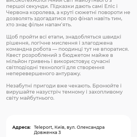
високотехнологічний світ майбутнього з
першої секунди. Підказки дають самі Еліс і
Червона королева, а круті сюжетні повороти не
дозволять здогадатися про фінал навіть тим,
хто знає фільм напам’ять.
Щоб пройти всі етапи, знадобляться швидкі
рішення, логічне мислення і злагоджена
командна робота — поодинці тут не впоратися.
Квест розроблений з бюджетом майже в
мільйон гривень і використовує сучасні
світлодіодні технології для створення
неперевершеного антуражу.
Незабутні пригоди вже чекають. Бронюйте і
вирушайте назустріч темному і захопливому
світу майбутнього.
Адреса:
Teleport, Київ, вул. Олександра
Довженка 3