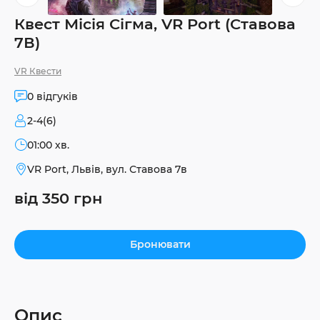
Квест Місія Сігма, VR Port (Ставова
7В)
VR Квести
0 відгуків
2-4(6)
01:00 хв.
VR Port, Львів, вул. Ставова 7в
від 350 грн
Бронювати
Опис