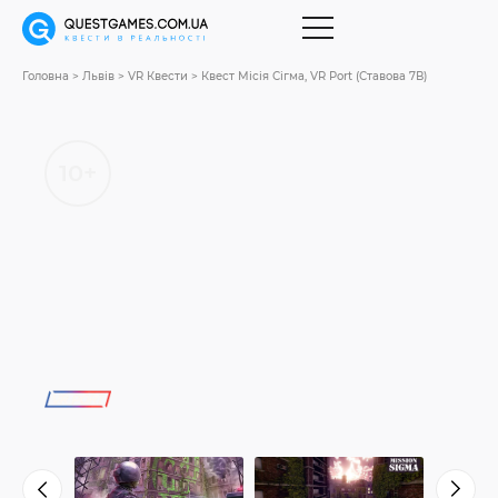
Головна
Львів
VR Квести
Квест Місія Сігма, VR Port (Ставова 7В)
10+