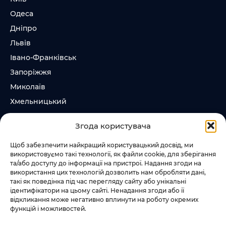
Одеса
Дніпро
Львів
Івано-Франківськ
Запоріжжя
Миколаїв
Хмельницький
Суми
Згода користувача
Ірпінь
Щоб забезпечити найкращий користувацький досвід, ми
використовуємо такі технології, як файли cookie, для зберігання
Слідкувати за нами
та/або доступу до інформації на пристрої. Надання згоди на
використання цих технологій дозволить нам обробляти дані,
+38 073 185 81 11
такі як поведінка під час перегляду сайту або унікальні
+38 067 457 86 44
ідентифікатори на цьому сайті. Ненадання згоди або її
відкликання може негативно вплинути на роботу окремих
функцій і можливостей.