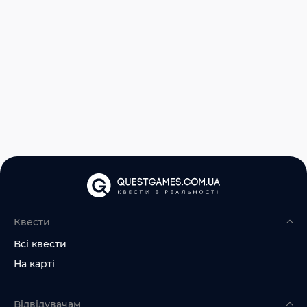
Квести
Всі квести
На карті
Відвідувачам