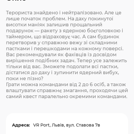
Терориста знайдено і нейтралізовано. Але це
лише початок проблем. На даху покинутої
висотки маніяк залишив прощальний
подарунок — ракету з ядерною боєголовкою і
таймером, що відраховує час. А сам будинок
перетворив у справжню вежу зі складними
пастками і перешкодами на кожному поверсі.
Вас рекомендували як фахівців із досвідом
вирішення подібних задач. Тепер усе залежить
тільки від вас. Зможете подолати всі пастки,
дістатися до даху і зупинити ядерний вибух,
поки не пізно?
Грати можна командами від 2 до 6 осіб, а також
влаштувати справжнє змагання, проходячи цей
самий квест паралельно окремими командами.
Адреса:
VR Port, Львів, вул. Ставова 7в