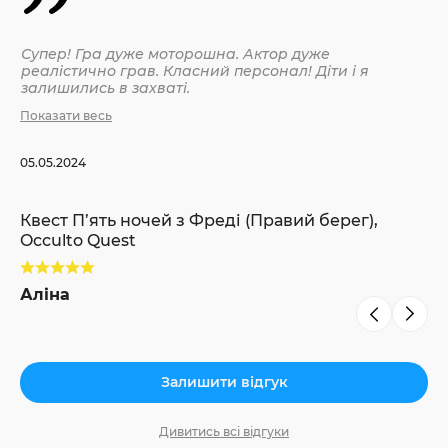
Супер! Гра дуже моторошна. Актор дуже
Ду
реалістично грав. Класний персонал! Діти і я
По
залишились в захваті.
Показати весь
04.
05.05.2024
Кв
Oc
Квест П’ять ночей з Фреді (Правий берег),
Occulto Quest
Л
Аліна
Залишити відгук
Дивитись всі відгуки