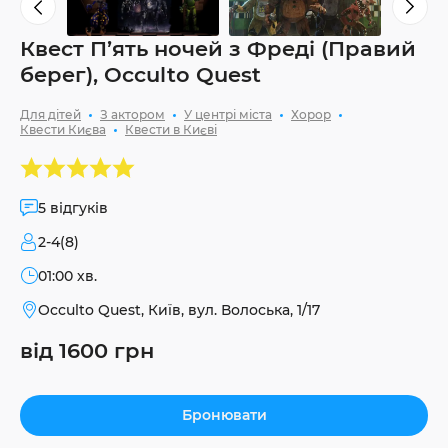
Квест П’ять ночей з Фреді (Правий
берег), Occulto Quest
Для дітей
З актором
У центрі міста
Хорор
Квести Києва
Квести в Києві
5 відгуків
2-4(8)
01:00 хв.
Occulto Quest, Київ, вул. Волоська, 1/17
від 1600 грн
Бронювати