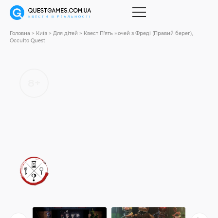
Головна
Київ
Для дітей
Квест П’ять ночей з Фреді (Правий берег),
Occulto Quest
8+