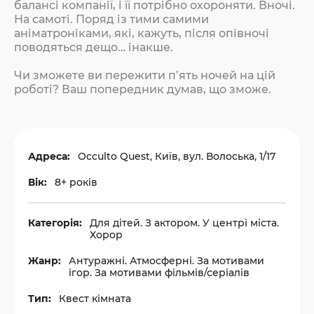
балансі компанії, і її потрібно охороняти. Вночі.
На самоті. Поряд із тими самими
аніматроніками, які, кажуть, після опівночі
поводяться дещо… інакше.
Чи зможете ви пережити п’ять ночей на цій
роботі? Ваш попередник думав, що зможе.
Адреса:
Occulto Quest, Київ, вул. Волоська, 1/17
Вік:
8+ років
Категорія:
Для дітей. З актором. У центрі міста.
Хорор
Жанр:
Антуражні. Атмосферні. За мотивами
ігор. За мотивами фільмів/серіалів
Тип:
Квест кімната