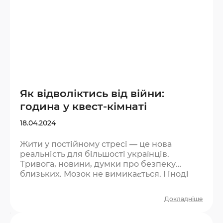
Як відволіктись від війни:
година у квест-кімнаті
18.04.2024
Жити у постійному стресі — це нова
реальність для більшості українців.
Тривога, новини, думки про безпеку
близьких. Мозок не вимикається. І іноді
найважливіше — дозволити собі
перепочити від цього хоча б на годину.
Докладніше
Чому квест допомагає відволіктись? Це не
втеча від реальності — це пауза. Така сама,