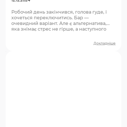
Робочий день закінчився, голова гуде, і
хочеться переключитись. Бар —
очевидний варіант. Але є альтернатива,
яка знімає стрес не гірше, а наступного
ранку не залишає жодних побічних
ефектів. Що не так із баром після роботи?
Докладніше
Бар — це пасивний відпочинок. Ви сидите,
п’єте, розмовляєте про роботу, бо більше
немає спільної теми. Через дві години
розходитесь із відчуттям, що час минув,
але нічого особливого не сталось. Плюс —
алкоголь дає ілюзію…