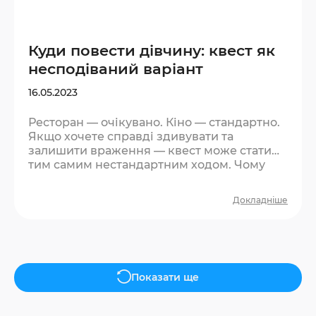
Куди повести дівчину: квест як
несподіваний варіант
16.05.2023
Ресторан — очікувано. Кіно — стандартно.
Якщо хочете справді здивувати та
залишити враження — квест може стати
тим самим нестандартним ходом. Чому
квест спрацьовує як ідея для побачення?
По-перше, це несподівано. Більшість
Докладніше
дівчат не чекають такої пропозиції — і вже
це виділяє вас із загального ряду. По-
друге, квест знімає тиск «правильної
поведінки». Немає дрес-коду, немає
необхідності бути ідеальним. Є гра, є
атмосфера, є спонтанні реакції — а саме
Показати ще
вони запам’ятовуються….