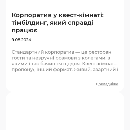
Корпоратив у квест-кімнаті:
тімбілдинг, який справді
працює
9.08.2024
Стандартний корпоратив — це ресторан,
тости та незручні розмови з колегами, з
якими і так бачишся щодня. Квест-кімната
пропонує інший формат: живий, азартний і
той, що справді згуртовує. Чому квест
ефективніший за класичний тімбілдинг?
Докладніше
Більшість тімбілдингів виглядають штучно.
Люди розуміють, що це «захід», і
поводяться відповідно — стримано та
формально. У квесті інакше: є реальний
тиск часу, є задача, є командна залежність.
Не можна відсидітись у куточку — треба
діяти….