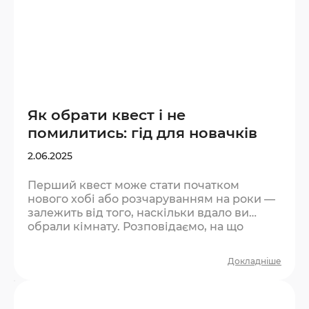
Як обрати квест і не
помилитись: гід для новачків
2.06.2025
Перший квест може стати початком
нового хобі або розчаруванням на роки —
залежить від того, наскільки вдало ви
обрали кімнату. Розповідаємо, на що
звертати увагу, якщо ви в квестах вперше.
Крок 1. Визначте компанію та кількість
Докладніше
людей Квест — командна гра. Оптимальна
кількість для першого разу — 2–4 людини.
Менше — буде важко фізично охопити всі