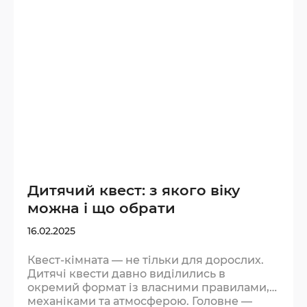
підказки. Більше — команда заважатиме
одне одному. Подумайте, з ким іде
комфортніше: з близькими…
Дитячий квест: з якого віку
можна і що обрати
16.02.2025
Квест-кімната — не тільки для дорослих.
Дитячі квести давно виділились в
окремий формат із власними правилами,
механіками та атмосферою. Головне —