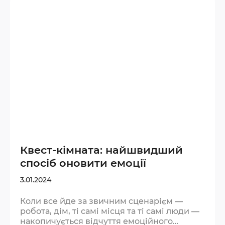
як сон або спорт. Мозок не може
одночасно розгадувати загадки під тиском
таймера і прокручувати тривожні думки.
Під час квесту увага переключається
повністю…
Квест-кімната: найшвидший
спосіб оновити емоції
3.01.2024
Коли все йде за звичним сценарієм —
робота, дім, ті самі місця та ті самі люди —
накопичується відчуття емоційного