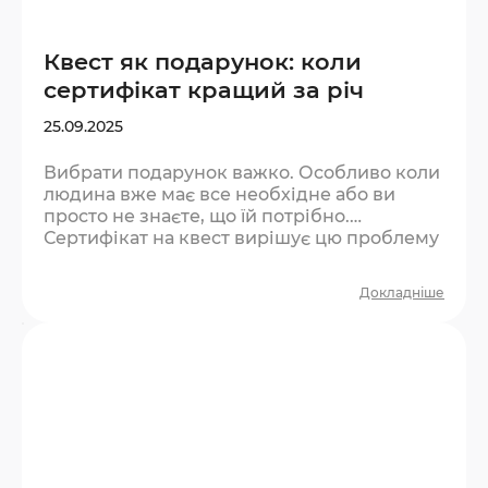
Квест як подарунок: коли
сертифікат кращий за річ
25.09.2025
Вибрати подарунок важко. Особливо коли
людина вже має все необхідне або ви
просто не знаєте, що їй потрібно.
Сертифікат на квест вирішує цю проблему
— і при цьому дарує те, що не купиш у
магазині. Чому досвід як подарунок
Докладніше
працює краще за річ? Психологи давно
довели: люди отримують більше тривалого
задоволення від вражень, ніж від
матеріальних речей. Річ зношується,
виходить з моди або просто забувається на
полиці. Досвід — залишається…