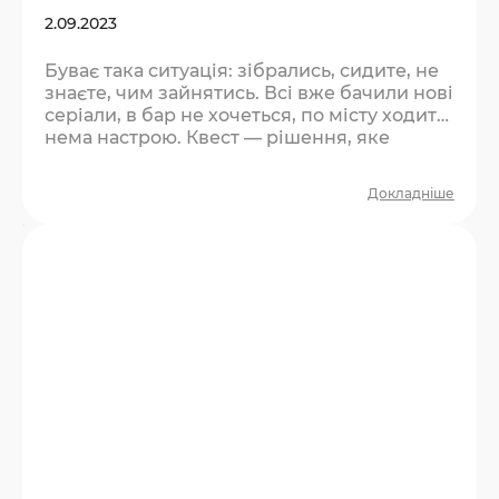
2.09.2023
Буває така ситуація: зібрались, сидите, не
знаєте, чим зайнятись. Всі вже бачили нові
серіали, в бар не хочеться, по місту ходити
нема настрою. Квест — рішення, яке
влаштує всіх. Чому квест рятує такі
вечори? Він одразу дає структуру. Не
Докладніше
треба нічого вигадувати — є місце, є час, є
завдання. Компанія з пасивного режиму
перемикається в активний, і настрій
змінюється сам собою. Плюс — це спільна
пригода. Через тиждень ви будете…