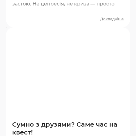
застою. Не депресія, не криза — просто
сірість. Квест — один із найшвидших
способів її розігнати. Що відбувається під
Докладніше
час квесту? За годину ви проживаєте цілу
мікроісторію. Є напруга, є несподіванки, є
азарт, є момент перемоги або прийняття
поразки. Це повноцінний емоційний цикл
у стислому форматі. Мозок отримує
новизну —…
Сумно з друзями? Саме час на
квест!