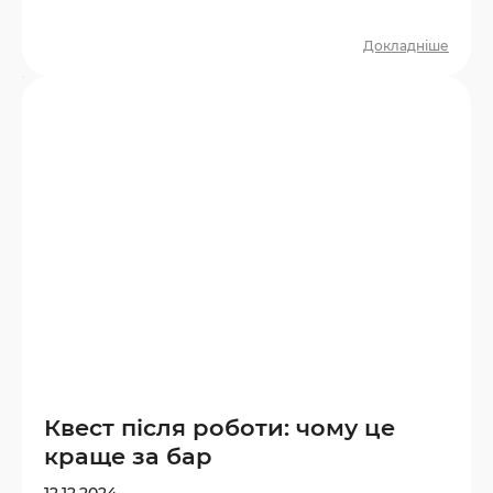
правильно обрати вік і тематику. З якого
віку можна йти на квест? Більшість
Докладніше
дитячих квестів розраховані на дітей від
6–7 років. У цьому віці дитина вже здатна
розуміти прості правила, слідувати сюжету
та взаємодіяти з командою. Орієнтир за
віком: 6–8 років — прості квести з
яскравими декораціями, мінімумом
замків…
Квест після роботи: чому це
краще за бар
12.12.2024