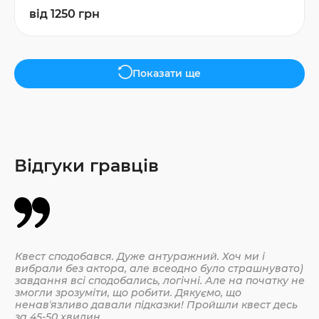
від 1250 грн
Показати ще
Відгуки гравців
Квест сподобався. Дуже антуражний. Хоч ми і
Да
вибрали без актора, але всеодно було страшнувато)
По
завдання всі сподобались, логічні. Але на початку не
змогли зрозуміти, що робити. Дякуємо, що
ненавʼязливо давали підказки! Пройшли квест десь
30.
за 45-50 хвилин.