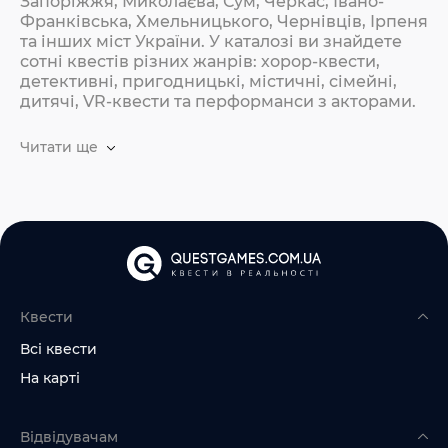
Запоріжжя, Миколаєва, Сум, Черкас, Івано-
Франківська, Хмельницького, Чернівців, Ірпеня
та інших міст України. У каталозі ви знайдете
сотні квестів різних жанрів: хорор-квести,
детективні, пригодницькі, містичні, сімейні,
дитячі, VR-квести та перформанси з акторами.
Читати ще
Квести
Всі квести
На карті
Відвідувачам