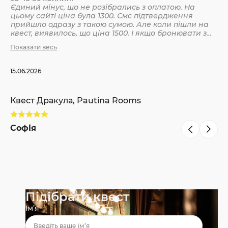
Єдиний мінус, що не розібрались з оплатою. На
цьому сайті ціна була 1300. Смс підтвердження
Кв
прийшло одразу з такою сумою. Але коли пішли на
квест, виявилось, що ціна 1500. І якщо бронювати з
інших сайтів, то там ніби так і вказано 1500. Різниця
Показати весь
С
невелика, але всеодно уточнюйте при бронюванні
15.06.2026
Квест Дракула, Pautina Rooms
Софія
Підібрати квест
Ім’я