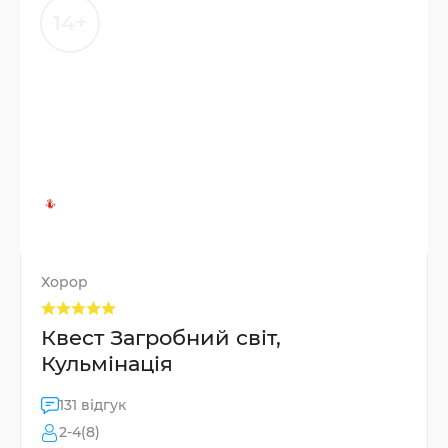
14+
Хорор
Квест Загробний світ,
Кульмінація
131 відгук
2-4(8)