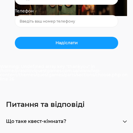
Телефон
Warning
: Undefined array key "thankyou" in
/home/prasolov/questgames.com.ua/www/wp-
content/themes/questgames/parts/sections/choose.php
on
line
26
Питання та відповіді
Що таке квест-кімната?