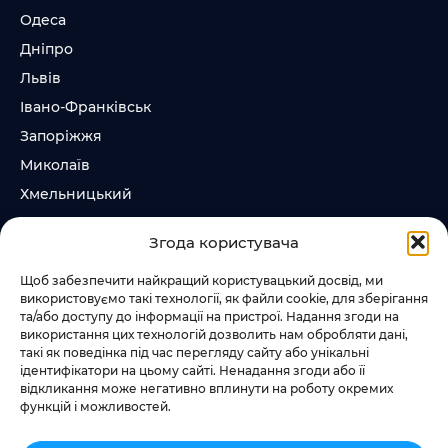
Одеса
Дніпро
Львів
Івано-Франківськ
Запоріжжя
Миколаїв
Хмельницький
Суми
Згода користувача
Ірпінь
Щоб забезпечити найкращий користувацький досвід, ми
використовуємо такі технології, як файли cookie, для зберігання
Слідкувати за нами
та/або доступу до інформації на пристрої. Надання згоди на
використання цих технологій дозволить нам обробляти дані,
+38 073 185 81 11
такі як поведінка під час перегляду сайту або унікальні
+38 067 457 86 44
ідентифікатори на цьому сайті. Ненадання згоди або її
відкликання може негативно вплинути на роботу окремих
функцій і можливостей.