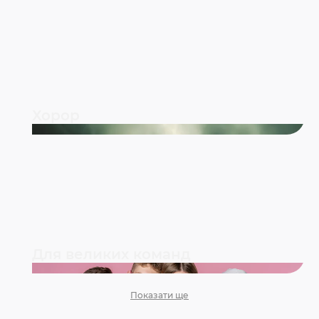
Хорор
Для великих команд
Показати ще