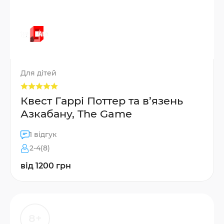
Для дітей
Квест Гаррі Поттер та в’язень
Азкабану, The Game
1 відгук
2-4(8)
від 1200 грн
8+