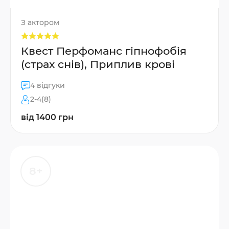
З актором
Квест Перфоманс гіпнофобія
(страх снів), Приплив крові
4 відгуки
2-4(8)
від 1400 грн
8+