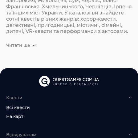
Запоріжжя, Миколаєва, Сум, Черкас, Івано-
Франківська, Хмельницького, Чернівців, Ірпеня
та інших міст України. У каталозі ви знайдете
сотні квестів різних жанрів: хорор-квести,
детективні, пригодницькі, містичні, сімейні,
дитячі, VR-квести та перформанси з акторами.
Читати ще
Квести
Всі квести
На карті
Відвідувачам