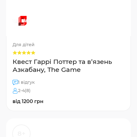
Для дітей
Квест Гаррі Поттер та в’язень
Азкабану, The Game
1 відгук
2-4(8)
від 1200 грн
8+