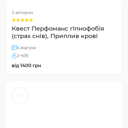
З актором
Квест Перфоманс гіпнофобія
(страх снів), Приплив крові
4 відгуки
2-4(8)
від 1400 грн
8+