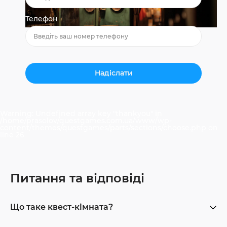
Телефон
Warning
: Undefined array key "thankyou" in
/home/prasolov/questgames.com.ua/www/wp-
content/themes/questgames/parts/sections/choose.php
on
line
26
Питання та відповіді
Що таке квест-кімната?