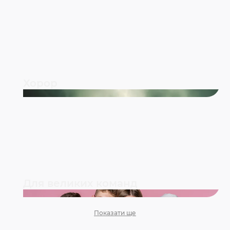
Хорор
Для великих команд
Показати ще