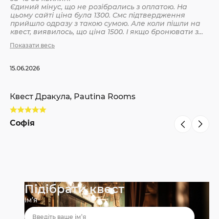
Єдиний мінус, що не розібрались з оплатою. На
цьому сайті ціна була 1300. Смс підтвердження
Кв
прийшло одразу з такою сумою. Але коли пішли на
квест, виявилось, що ціна 1500. І якщо бронювати з
інших сайтів, то там ніби так і вказано 1500. Різниця
Показати весь
С
невелика, але всеодно уточнюйте при бронюванні
15.06.2026
Квест Дракула, Pautina Rooms
Софія
Підібрати квест
Ім’я