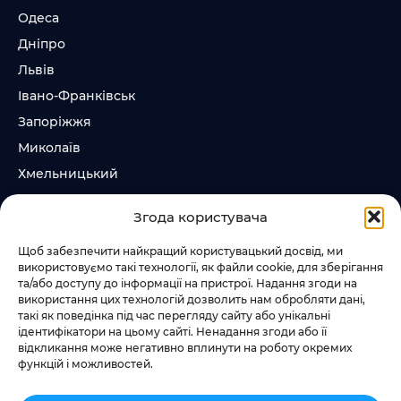
Одеса
Дніпро
Львів
Івано-Франківськ
Запоріжжя
Миколаїв
Хмельницький
Суми
Згода користувача
Ірпінь
Щоб забезпечити найкращий користувацький досвід, ми
використовуємо такі технології, як файли cookie, для зберігання
Слідкувати за нами
та/або доступу до інформації на пристрої. Надання згоди на
використання цих технологій дозволить нам обробляти дані,
+38 073 185 81 11
такі як поведінка під час перегляду сайту або унікальні
+38 067 457 86 44
ідентифікатори на цьому сайті. Ненадання згоди або її
відкликання може негативно вплинути на роботу окремих
функцій і можливостей.