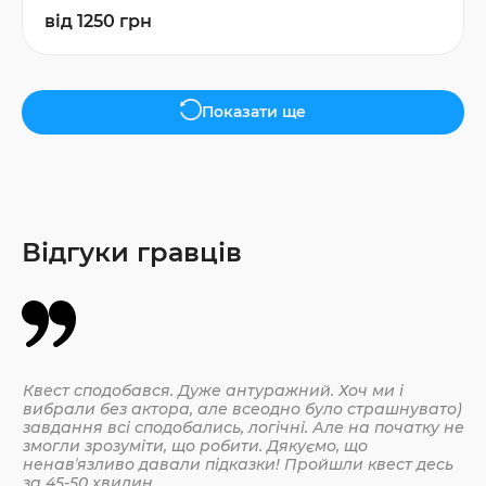
від 1250 грн
Показати ще
Відгуки гравців
Квест сподобався. Дуже антуражний. Хоч ми і
Да
вибрали без актора, але всеодно було страшнувато)
По
завдання всі сподобались, логічні. Але на початку не
змогли зрозуміти, що робити. Дякуємо, що
ненавʼязливо давали підказки! Пройшли квест десь
30.
за 45-50 хвилин.