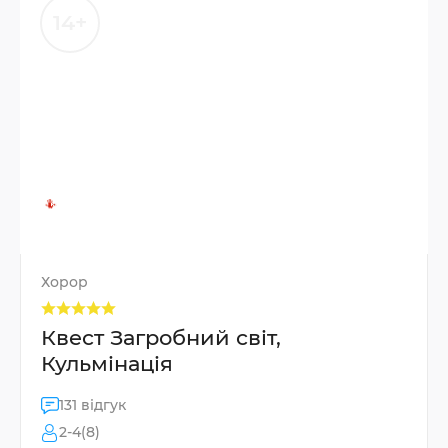
14+
Хорор
Квест Загробний світ,
Кульмінація
131 відгук
2-4(8)