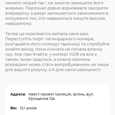
чимало людей так і не змогли залишити його
живими. Персонал давно відмовився заходити
всередину, а двері залишаються замкненими в
очікуванні тих, хто наважиться кинути виклик
невідомому.
Тепер ця можливість випала саме вам.
Переступіть поріг легендарного номера,
розгадайте його похмурі таємниці та спробуйте
знайти вихід, поки кімната не почала власну
гру. Але пам’ятайте: у номері 1408 не все є
таким, яким здається, а кожна хвилина
всередині може стати випробуванням не лише
для вашого розуму, а й для самої реальності.
Адреса:
Квест-проект Ізоляція, Ірпінь, вул.
Єрощенка 12а
Вік:
12+ років