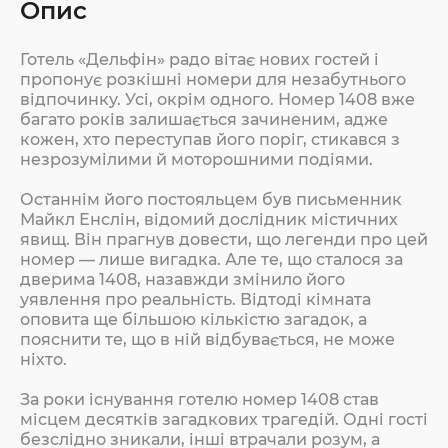
Опис
Готель «Дельфін» радо вітає нових гостей і
пропонує розкішні номери для незабутнього
відпочинку. Усі, окрім одного. Номер 1408 вже
багато років залишається зачиненим, адже
кожен, хто переступав його поріг, стикався з
незрозумілими й моторошними подіями.
Останнім його постояльцем був письменник
Майкл Енслін, відомий дослідник містичних
явищ. Він прагнув довести, що легенди про цей
номер — лише вигадка. Але те, що сталося за
дверима 1408, назавжди змінило його
уявлення про реальність. Відтоді кімната
оповита ще більшою кількістю загадок, а
пояснити те, що в ній відбувається, не може
ніхто.
За роки існування готелю номер 1408 став
місцем десятків загадкових трагедій. Одні гості
безслідно зникали, інші втрачали розум, а