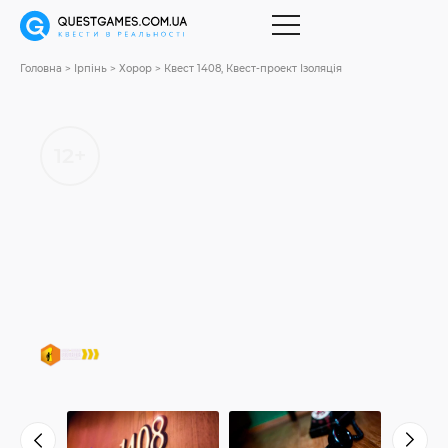
Головна
Ірпінь
Хорор
Квест 1408, Квест-проект Ізоляція
12+