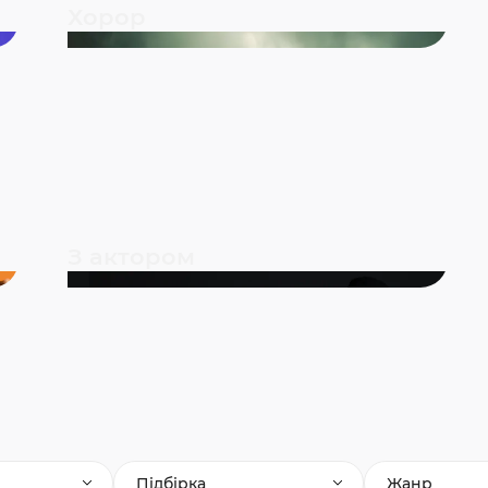
Хорор
З актором
Підбірка
Жанр