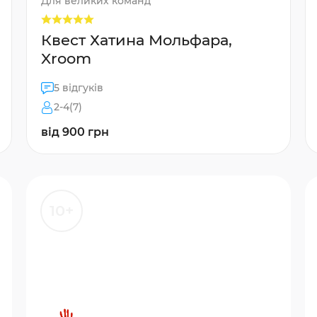
Для великих команд
Квест Хатина Мольфара,
Xroom
5 відгуків
2-4(7)
від 900 грн
10+