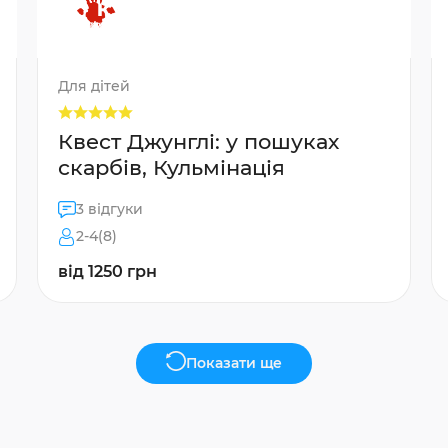
Для дітей
Квест Джунглі: у пошуках
скарбів, Кульмінація
3 відгуки
2-4(8)
від 1250 грн
Показати ще