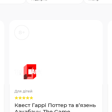
8+
Для дітей
Квест Гаррі Поттер та в’язень
Азкабану, The Game