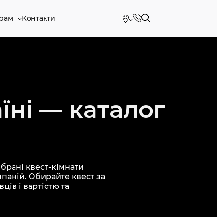
рам
Контакти
їні — каталог
брані квест-кімнати
мпаній. Обирайте квест за
ців і вартістю та