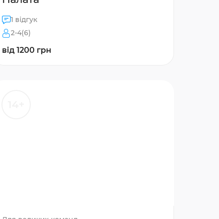
1 відгук
2-4(6)
від 1200 грн
14+