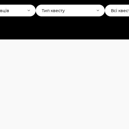
авців
Тип квесту
Всі квес