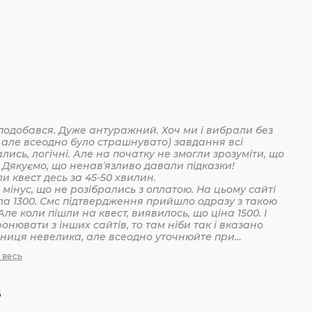
подобався. Дуже антуражний. Хоч ми і вибрали без
 але всеодно було страшнувато) завдання всі
лись, логічні. Але на початку не змогли зрозуміти, що
 Дякуємо, що ненавʼязливо давали підказки!
Пройшли квест десь за 45-50 хвилин.
мінус, що не розібрались з оплатою. На цьому сайті
ла 1300. Смс підтвердження прийшло одразу з такою
Але коли пішли на квест, виявилось, що ціна 1500. І
онювати з інших сайтів, то там ніби так і вказано
ізниця невелика, але всеодно уточнюйте при
анні
 весь
6