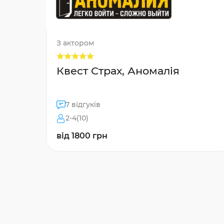
З актором
Квест Страх, Аномалія
7 відгуків
2-4(10)
від 1800 грн