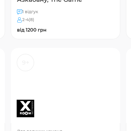
1 відгук
2-4(8)
від 1200 грн
9+