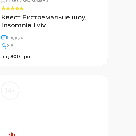
Для великих команд
Квест Екстремальне шоу,
Insomnia Lviv
1 відгук
2-8
від 800 грн
14+