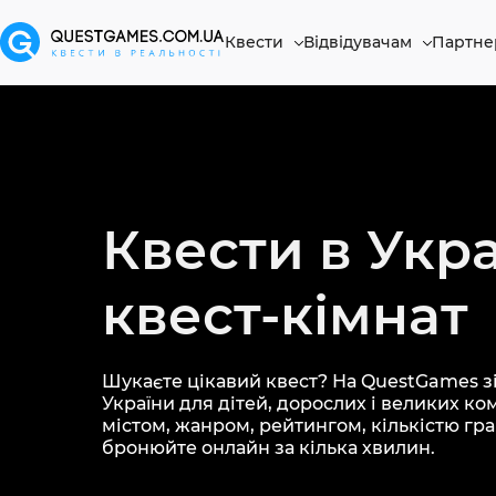
Квести
Відвідувачам
Партне
Квести в Укра
квест-кімнат
Шукаєте цікавий квест? На QuestGames зі
України для дітей, дорослих і великих ко
містом, жанром, рейтингом, кількістю грав
бронюйте онлайн за кілька хвилин.