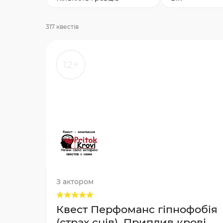
317 квестів
12+
З актором
Квест Перфоманс гіпнофобія
(страх снів), Приплив крові