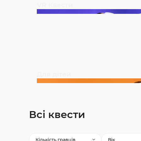
VR Квести
Для дітей
Всі квести
Кількість гравців
Вік