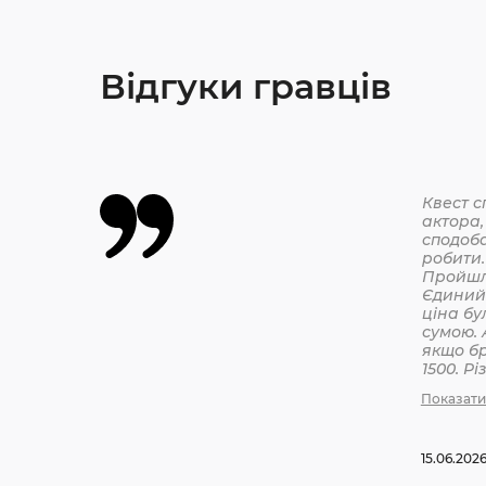
Відгуки гравців
Квест с
актора,
сподоба
робити.
Єдиний 
ціна бу
сумою. 
якщо бр
1500. Р
бронюв
Показати
15.06.202