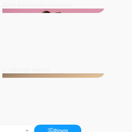
Для великих команд
У центрі міста
Фільтр