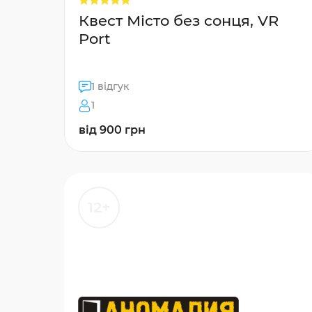
Квест Місто без сонця, VR
Port
1 відгук
1
від 900 грн
12+