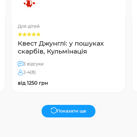
Для дітей
Квест Джунглі: у пошуках
скарбів, Кульмінація
3 відгуки
2-4(8)
від 1250 грн
Показати ще