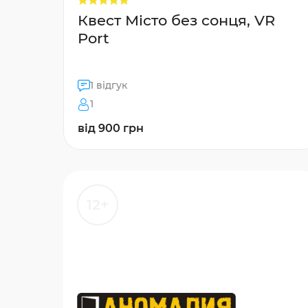
Квест Місто без сонця, VR
Port
1 відгук
1
від 900 грн
12+