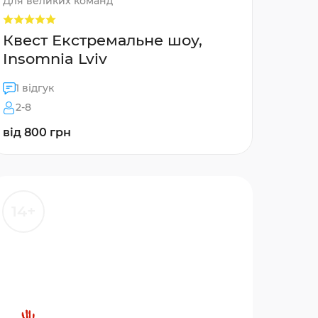
Для великих команд
Квест Екстремальне шоу,
Insomnia Lviv
1 відгук
2-8
від 800 грн
14+