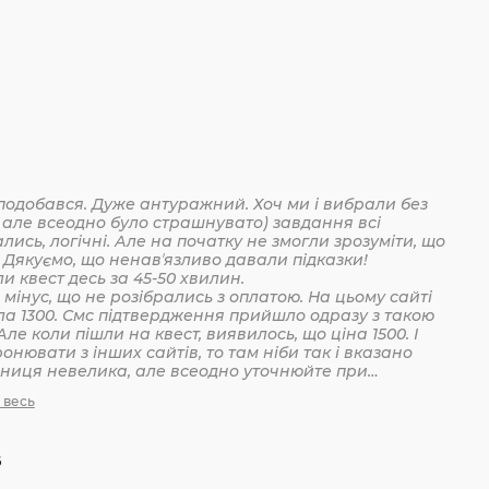
подобався. Дуже антуражний. Хоч ми і вибрали без
 але всеодно було страшнувато) завдання всі
лись, логічні. Але на початку не змогли зрозуміти, що
 Дякуємо, що ненавʼязливо давали підказки!
Пройшли квест десь за 45-50 хвилин.
мінус, що не розібрались з оплатою. На цьому сайті
ла 1300. Смс підтвердження прийшло одразу з такою
Але коли пішли на квест, виявилось, що ціна 1500. І
онювати з інших сайтів, то там ніби так і вказано
ізниця невелика, але всеодно уточнюйте при
анні
 весь
6