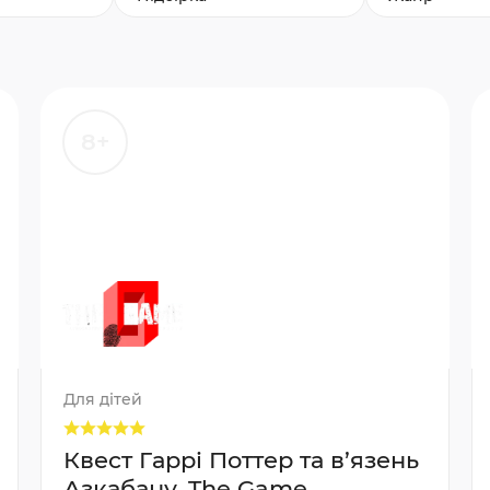
8+
Для дітей
Квест Гаррі Поттер та в’язень
Азкабану, The Game