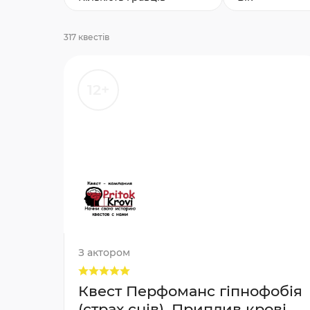
317 квестів
12+
З актором
Квест Перфоманс гіпнофобія
(страх снів), Приплив крові