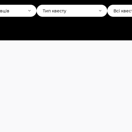
авців
Тип квесту
Всі квес