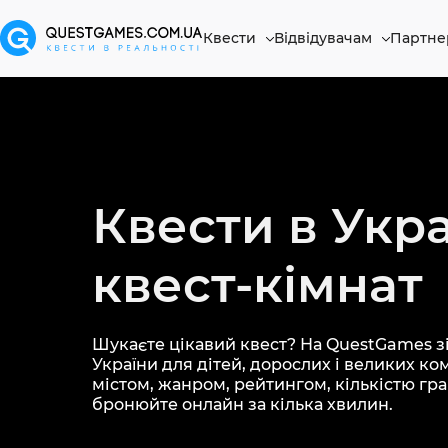
Квести
Відвідувачам
Партне
Квести в Укра
квест-кімнат
Шукаєте цікавий квест? На QuestGames зі
України для дітей, дорослих і великих ко
містом, жанром, рейтингом, кількістю грав
бронюйте онлайн за кілька хвилин.