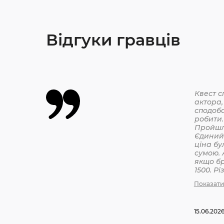
Відгуки гравців
Квест с
актора,
сподоба
робити.
Єдиний 
ціна бу
сумою. 
якщо бр
1500. Р
бронюв
Показати
15.06.202