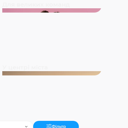
Для великих команд
У центрі міста
Фільтр