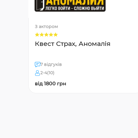
З актором
Квест Страх, Аномалія
7 відгуків
2-4(10)
від 1800 грн