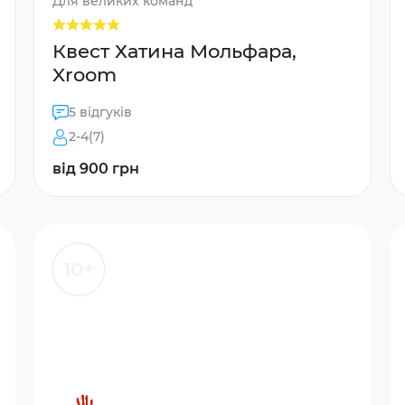
Для великих команд
Квест Хатина Мольфара,
Xroom
5 відгуків
2-4(7)
від 900 грн
10+