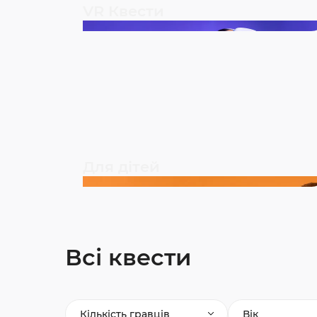
VR Квести
Для дітей
Всі квести
Кількість гравців
Вік