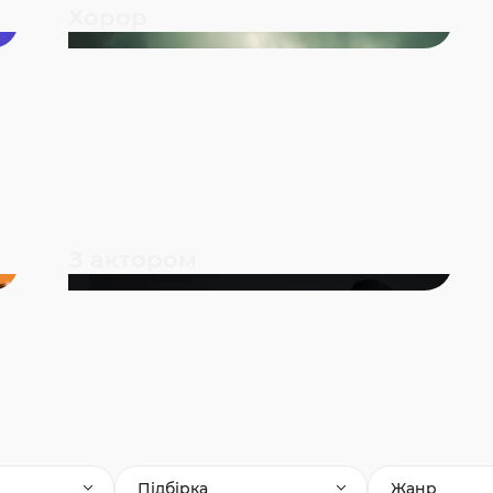
Хорор
З актором
Підбірка
Жанр