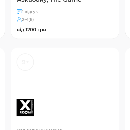
1 відгук
2-4(8)
від 1200 грн
9+