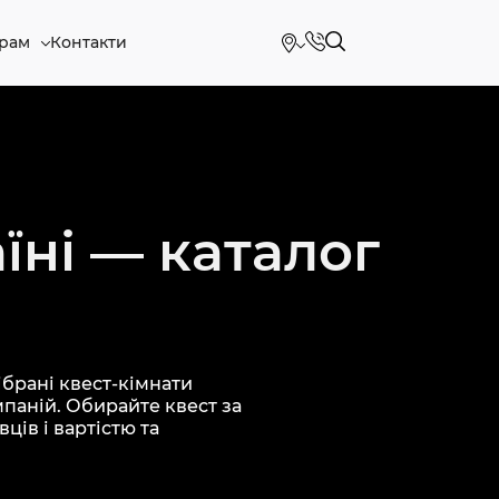
рам
Контакти
їні — каталог
брані квест-кімнати
мпаній. Обирайте квест за
ців і вартістю та