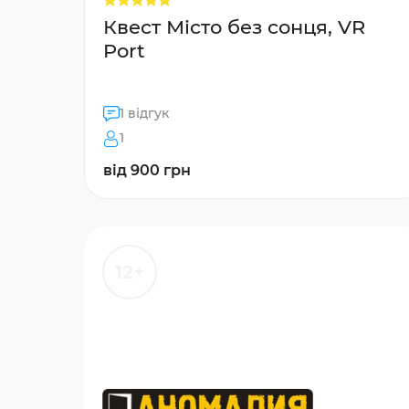
Квест Місто без сонця, VR
Port
1 відгук
1
від 900 грн
12+