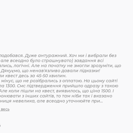
подобався. Дуже антуражний. Хоч ми і вибрали без
 але всеодно було страшнувато) завдання всі
лись, логічні. Але на початку не змогли зрозуміти, що
 Дякуємо, що ненавʼязливо давали підказки!
Пройшли квест десь за 45-50 хвилин.
мінус, що не розібрались з оплатою. На цьому сайті
ла 1300. Смс підтвердження прийшло одразу з такою
Але коли пішли на квест, виявилось, що ціна 1500. І
онювати з інших сайтів, то там ніби так і вказано
ізниця невелика, але всеодно уточнюйте при
анні
 весь
6