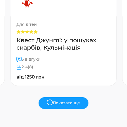
Для дітей
Квест Джунглі: у пошуках
скарбів, Кульмінація
3 відгуки
2-4(8)
від 1250 грн
Показати ще