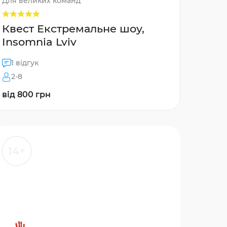
Для великих команд
Квест Екстремальне шоу,
Insomnia Lviv
1 відгук
2-8
від 800 грн
14+