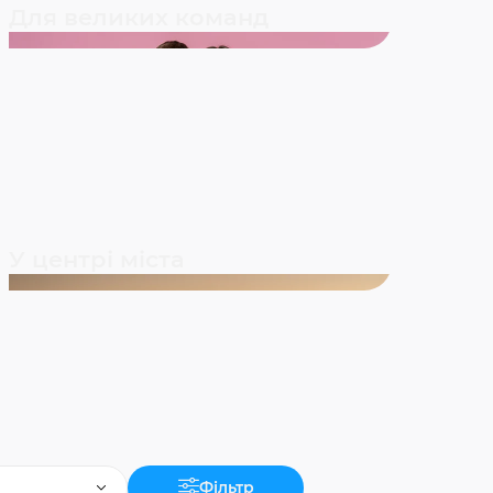
Для великих команд
У центрі міста
Фільтр