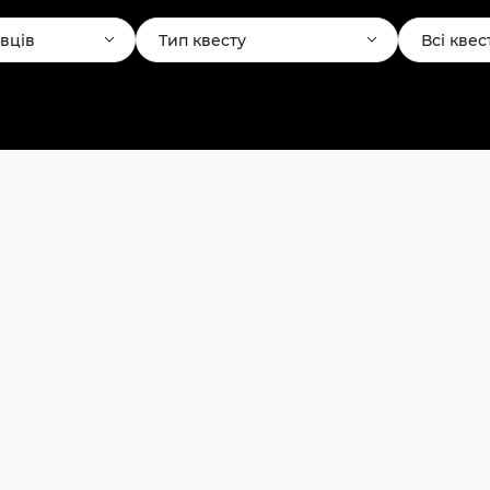
авців
Тип квесту
Всі квес