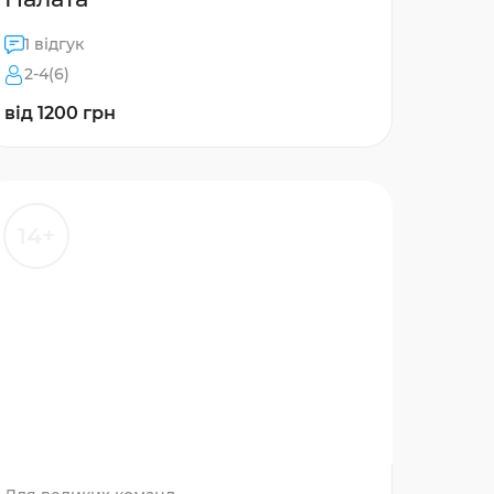
1 відгук
2-4(6)
від 1200 грн
14+