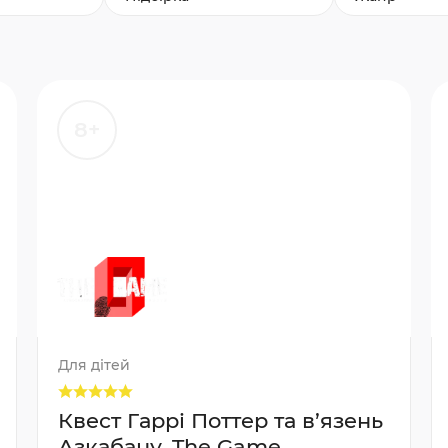
8+
Для дітей
Квест Гаррі Поттер та в’язень
Азкабану, The Game