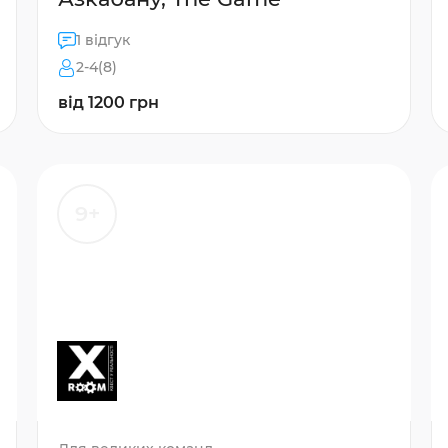
1 відгук
2-4(8)
від 1200 грн
9+