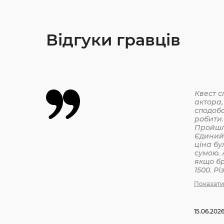
Відгуки гравців
Квест с
актора,
сподоба
робити.
Єдиний 
ціна бу
сумою. 
якщо бр
1500. Р
бронюв
Показати
15.06.202