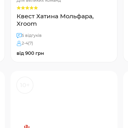
Для великих команд
Квест Хатина Мольфара,
Xroom
5 відгуків
2-4(7)
від 900 грн
10+