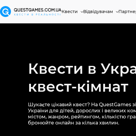
Квести
Відвідувачам
Партне
Квести в Укра
квест-кімнат
Шукаєте цікавий квест? На QuestGames зі
України для дітей, дорослих і великих ко
містом, жанром, рейтингом, кількістю грав
бронюйте онлайн за кілька хвилин.