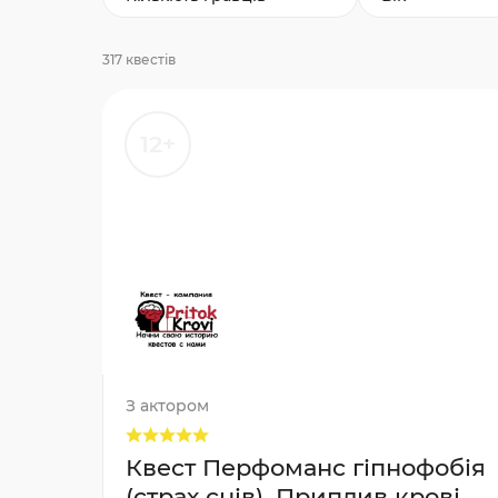
317 квестів
12+
З актором
Квест Перфоманс гіпнофобія
(страх снів), Приплив крові