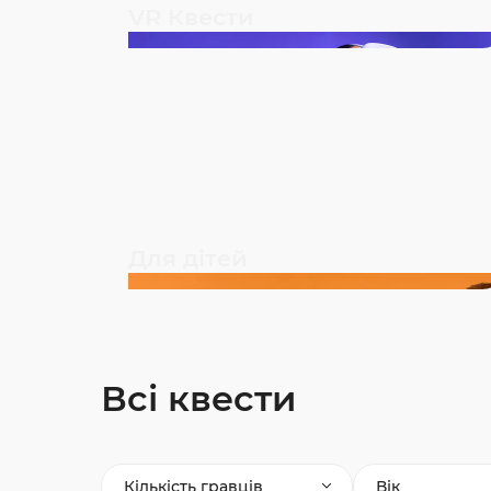
VR Квести
Для дітей
Всі квести
Кількість гравців
Вік