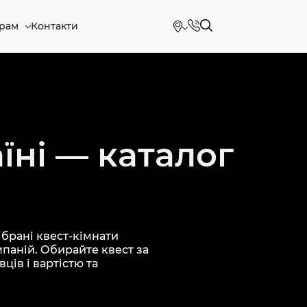
рам
Контакти
їні — каталог
брані квест-кімнати
мпаній. Обирайте квест за
ців і вартістю та