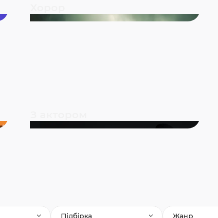
Хорор
З актором
Підбірка
Жанр