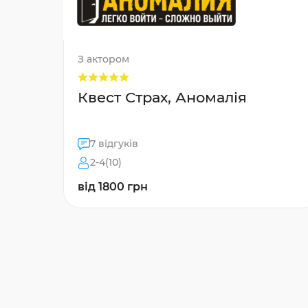
З актором
Квест Страх, Аномалія
7 відгуків
2-4(10)
від 1800 грн