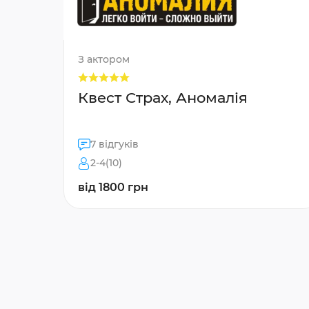
З актором
Квест Страх, Аномалія
7 відгуків
2-4(10)
від 1800 грн