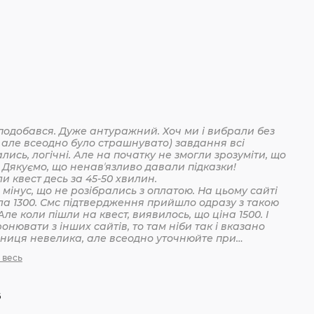
подобався. Дуже антуражний. Хоч ми і вибрали без
 але всеодно було страшнувато) завдання всі
лись, логічні. Але на початку не змогли зрозуміти, що
 Дякуємо, що ненавʼязливо давали підказки!
Пройшли квест десь за 45-50 хвилин.
мінус, що не розібрались з оплатою. На цьому сайті
ла 1300. Смс підтвердження прийшло одразу з такою
Але коли пішли на квест, виявилось, що ціна 1500. І
онювати з інших сайтів, то там ніби так і вказано
ізниця невелика, але всеодно уточнюйте при
анні
 весь
6