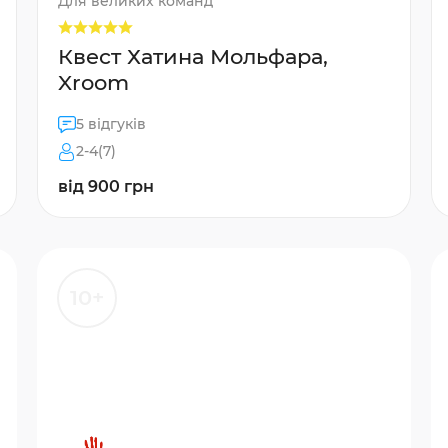
Для великих команд
Квест Хатина Мольфара,
Xroom
5 відгуків
2-4(7)
від 900 грн
10+