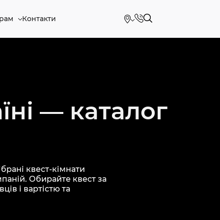
рам
Контакти
їні — каталог
брані квест-кімнати
мпаній. Обирайте квест за
ців і вартістю та