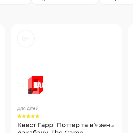
8+
Для дітей
Квест Гаррі Поттер та в’язень
Азкабану, The Game