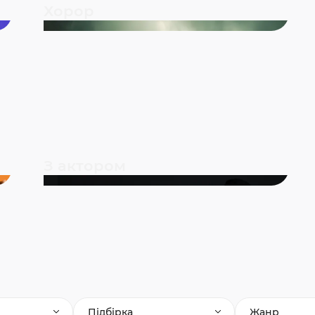
Хорор
З актором
Підбірка
Жанр