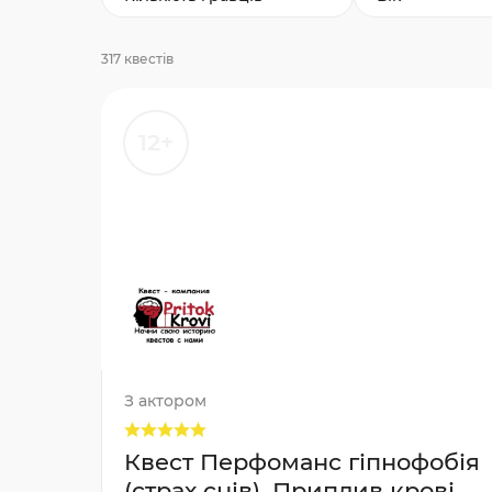
317 квестів
12+
З актором
Квест Перфоманс гіпнофобія
(страх снів), Приплив крові