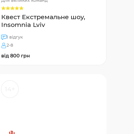
Для великих команд
Квест Екстремальне шоу,
Insomnia Lviv
1 відгук
2-8
від 800 грн
14+