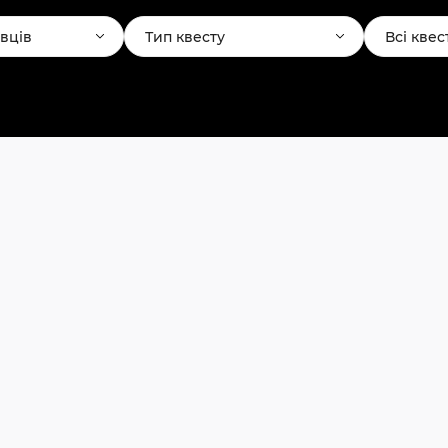
авців
Тип квесту
Всі квес