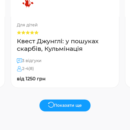
Для дітей
Квест Джунглі: у пошуках
скарбів, Кульмінація
3 відгуки
2-4(8)
від 1250 грн
Показати ще