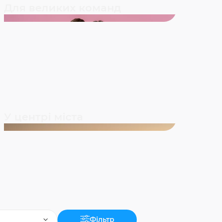
Для великих команд
У центрі міста
Фільтр