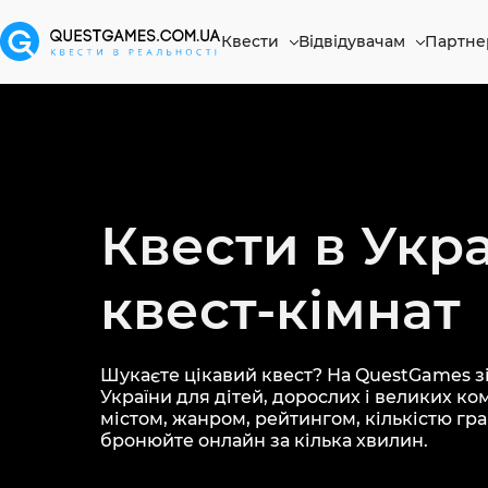
Квести
Відвідувачам
Партне
Квести в Укра
квест-кімнат
Шукаєте цікавий квест? На QuestGames зі
України для дітей, дорослих і великих ко
містом, жанром, рейтингом, кількістю грав
бронюйте онлайн за кілька хвилин.