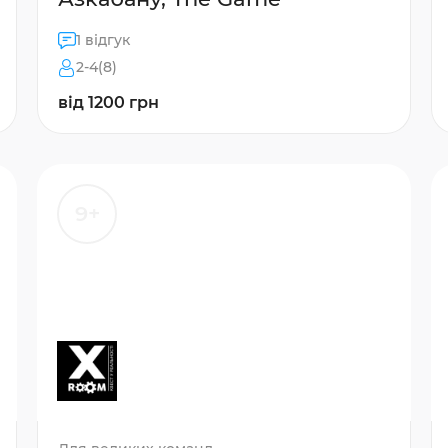
1 відгук
2-4(8)
від 1200 грн
9+