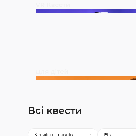
VR Квести
Для дітей
Всі квести
Кількість гравців
Вік