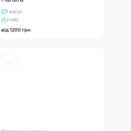
1 відгук
2-4(6)
від 1200 грн
14+