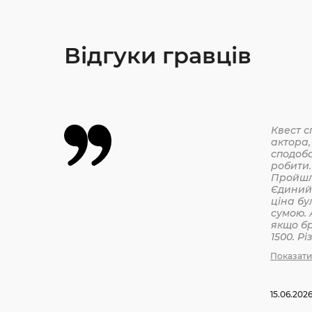
Відгуки гравців
Квест с
актора,
сподоба
робити.
Єдиний 
ціна бу
сумою. 
якщо бр
1500. Р
бронюв
Показати
15.06.202