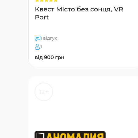
Квест Місто без сонця, VR
Port
1 відгук
1
від 900 грн
12+