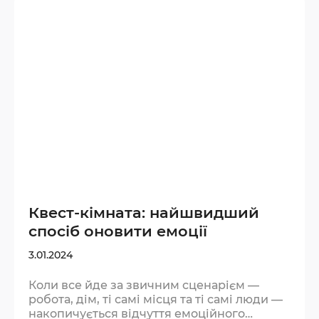
як сон або спорт. Мозок не може
одночасно розгадувати загадки під тиском
таймера і прокручувати тривожні думки.
Під час квесту увага переключається
повністю…
Квест-кімната: найшвидший
спосіб оновити емоції
3.01.2024
Коли все йде за звичним сценарієм —
робота, дім, ті самі місця та ті самі люди —
накопичується відчуття емоційного