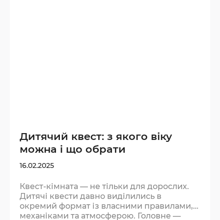
підказки. Більше — команда заважатиме
одне одному. Подумайте, з ким іде
комфортніше: з близькими…
Дитячий квест: з якого віку
можна і що обрати
16.02.2025
Квест-кімната — не тільки для дорослих.
Дитячі квести давно виділились в
окремий формат із власними правилами,
механіками та атмосферою. Головне —