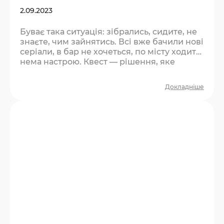
2.09.2023
Буває така ситуація: зібрались, сидите, не
знаєте, чим зайнятись. Всі вже бачили нові
серіали, в бар не хочеться, по місту ходити
нема настрою. Квест — рішення, яке
влаштує всіх. Чому квест рятує такі
вечори? Він одразу дає структуру. Не
Докладніше
треба нічого вигадувати — є місце, є час, є
завдання. Компанія з пасивного режиму
перемикається в активний, і настрій
змінюється сам собою. Плюс — це спільна
пригода. Через тиждень ви будете…