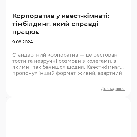
Корпоратив у квест-кімнаті:
тімбілдинг, який справді
працює
9.08.2024
Стандартний корпоратив — це ресторан,
тости та незручні розмови з колегами, з
якими і так бачишся щодня. Квест-кімната
пропонує інший формат: живий, азартний і
той, що справді згуртовує. Чому квест
ефективніший за класичний тімбілдинг?
Докладніше
Більшість тімбілдингів виглядають штучно.
Люди розуміють, що це «захід», і
поводяться відповідно — стримано та
формально. У квесті інакше: є реальний
тиск часу, є задача, є командна залежність.
Не можна відсидітись у куточку — треба
діяти….