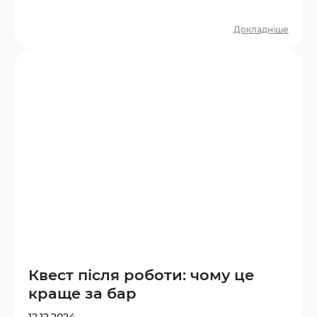
правильно обрати вік і тематику. З якого
віку можна йти на квест? Більшість
Докладніше
дитячих квестів розраховані на дітей від
6–7 років. У цьому віці дитина вже здатна
розуміти прості правила, слідувати сюжету
та взаємодіяти з командою. Орієнтир за
віком: 6–8 років — прості квести з
яскравими декораціями, мінімумом
замків…
Квест після роботи: чому це
краще за бар
12.12.2024