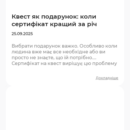
Квест як подарунок: коли
сертифікат кращий за річ
25.09.2025
Вибрати подарунок важко. Особливо коли
людина вже має все необхідне або ви
просто не знаєте, що їй потрібно.
Сертифікат на квест вирішує цю проблему
— і при цьому дарує те, що не купиш у
магазині. Чому досвід як подарунок
Докладніше
працює краще за річ? Психологи давно
довели: люди отримують більше тривалого
задоволення від вражень, ніж від
матеріальних речей. Річ зношується,
виходить з моди або просто забувається на
полиці. Досвід — залишається…