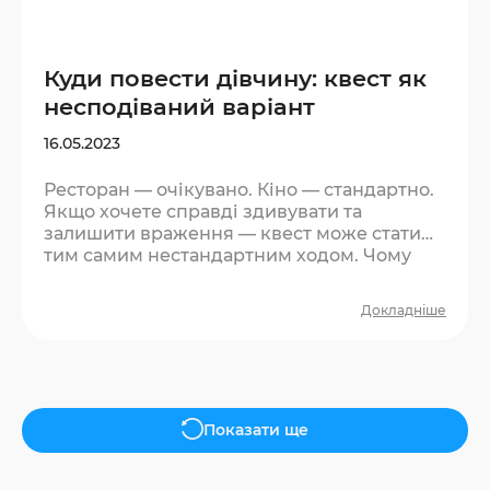
Куди повести дівчину: квест як
несподіваний варіант
16.05.2023
Ресторан — очікувано. Кіно — стандартно.
Якщо хочете справді здивувати та
залишити враження — квест може стати
тим самим нестандартним ходом. Чому
квест спрацьовує як ідея для побачення?
По-перше, це несподівано. Більшість
Докладніше
дівчат не чекають такої пропозиції — і вже
це виділяє вас із загального ряду. По-
друге, квест знімає тиск «правильної
поведінки». Немає дрес-коду, немає
необхідності бути ідеальним. Є гра, є
атмосфера, є спонтанні реакції — а саме
Показати ще
вони запам’ятовуються….