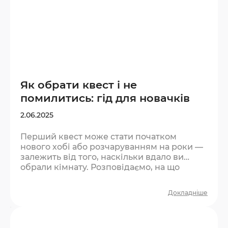
Як обрати квест і не
помилитись: гід для новачків
2.06.2025
Перший квест може стати початком
нового хобі або розчаруванням на роки —
залежить від того, наскільки вдало ви
обрали кімнату. Розповідаємо, на що
звертати увагу, якщо ви в квестах вперше.
Крок 1. Визначте компанію та кількість
Докладніше
людей Квест — командна гра. Оптимальна
кількість для першого разу — 2–4 людини.
Менше — буде важко фізично охопити всі