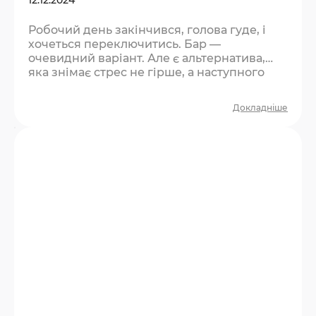
Робочий день закінчився, голова гуде, і
хочеться переключитись. Бар —
очевидний варіант. Але є альтернатива,
яка знімає стрес не гірше, а наступного
ранку не залишає жодних побічних
ефектів. Що не так із баром після роботи?
Докладніше
Бар — це пасивний відпочинок. Ви сидите,
п’єте, розмовляєте про роботу, бо більше
немає спільної теми. Через дві години
розходитесь із відчуттям, що час минув,
але нічого особливого не сталось. Плюс —
алкоголь дає ілюзію…