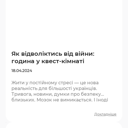
Як відволіктись від війни:
година у квест-кімнаті
18.04.2024
Жити у постійному стресі — це нова
реальність для більшості українців.
Тривога, новини, думки про безпеку
близьких. Мозок не вимикається. І іноді
найважливіше — дозволити собі
перепочити від цього хоча б на годину.
Докладніше
Чому квест допомагає відволіктись? Це не
втеча від реальності — це пауза. Така сама,