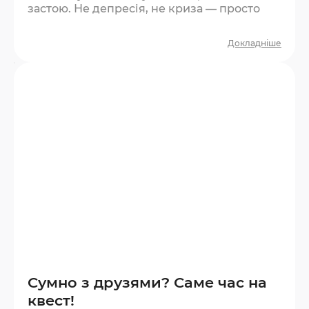
застою. Не депресія, не криза — просто
сірість. Квест — один із найшвидших
способів її розігнати. Що відбувається під
Докладніше
час квесту? За годину ви проживаєте цілу
мікроісторію. Є напруга, є несподіванки, є
азарт, є момент перемоги або прийняття
поразки. Це повноцінний емоційний цикл
у стислому форматі. Мозок отримує
новизну —…
Сумно з друзями? Саме час на
квест!