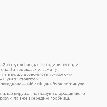
найти те, про що давно ходили легенди —
епа. За переказами, саме тут
кляттями, що дозволяють померлому
ку шукали століттями.
 загадково — ніби піщана буря поглинула
ків, що вирушає на пошуки стародавнього
 зрозуміло вже всередині гробниці.