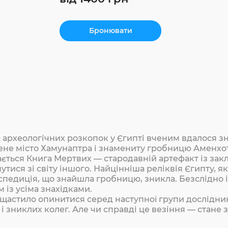
Бронювати
с археологічних розкопок у Єгипті вченим вдалося з
ене місто Хамунаптра і знамениту гробницю Аменхот
ається Книга Мертвих — стародавній артефакт із за
утися зі світу іншого. Найцінніша реліквія Єгипту, я
спедиція, що знайшла гробницю, зникла. Безслідно і
м із усіма знахідками.
щастило опинитися серед наступної групи дослідни
 і зниклих колег. Але чи справді це везіння — стане