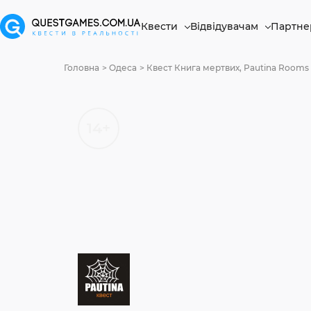
Квести
Відвідувачам
Партне
Головна
Одеса
Квест Книга мертвих, Pautina Rooms
14+