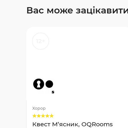
Вас може зацікавит
12+
Хорор
Квест М’ясник, OQRooms