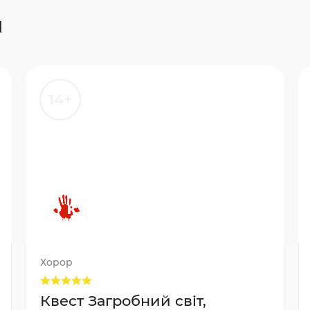
и
14+
Хорор
Квест Загробний світ,