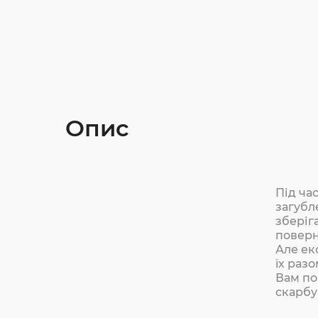
Опис
Під ча
загубл
зберіг
поверн
Але ек
їх разо
Вам по
скарбу