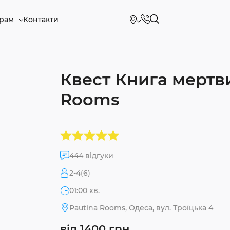
рам
Контакти
Квест Книга мертви
Rooms
444 відгуки
2-4(6)
01:00 хв.
Pautina Rooms, Одеса, вул. Троїцька 4
від 1400 грн