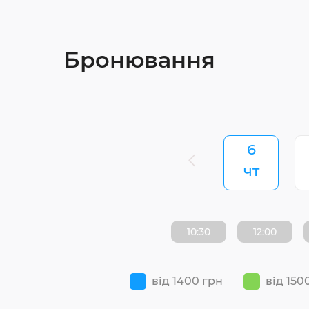
Бронювання
6
чт
10:30
12:00
від 1400 грн
від 150