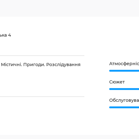
ька 4
Атмосферніс
. Містичні. Пригоди. Розслідування
Сюжет
Обслуговув