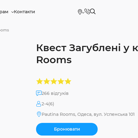
рам
Контакти
Rooms
Квест Загублені у к
Rooms
266 відгуків
2-4(6)
Pautina Rooms, Одеса, вул. Успенська 101
Бронювати