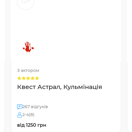
12+
З актором
Квест Астрал, Кульмінація
267 відгуків
2-4(8)
від 1250 грн