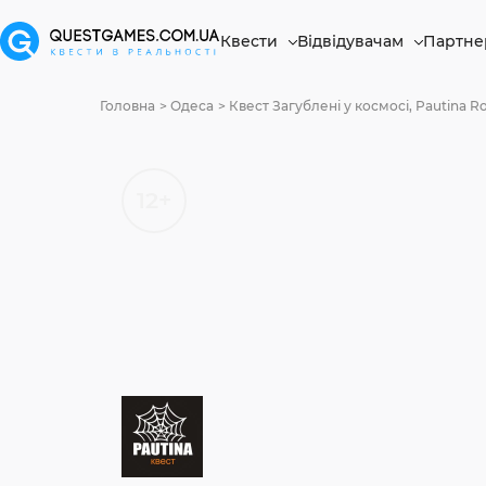
Квести
Відвідувачам
Партне
Головна
Одеса
Квест Загублені у космосі, Pautina 
12+