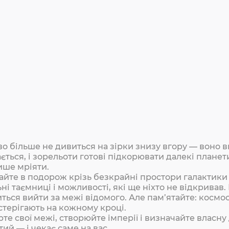
о більше не дивиться на зірки знизу вгору — воно ви
ється, і зорельоти готові підкорювати далекі плане
ише мріяти.
йте в подорож крізь безкрайні простори галактики 
ні таємниці і можливості, які ще ніхто не відкривав.
ться вийти за межі відомого. Але пам’ятайте: космос
дстерігають на кожному кроці.
те свої межі, створюйте імперії і визначайте власну
ий — і чекає саме на вас.