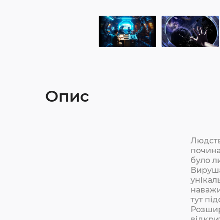
Опис
Людств
почина
було л
Вируша
унікаль
наважи
тут пі
Розшир
відкрит