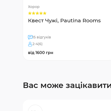
Хорор
Квест Чужі, Pautina Rooms
15 відгуків
2-4(6)
від 1600 грн
Вас може зацікавит