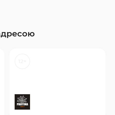
 адресою
12+