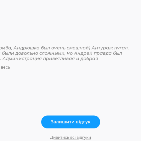
бомба, Андрюшка был очень смешной) Антураж пугал,
и были довольно сложными, но Андрей правда был
й. Администрация приветливая и добрая
 весь
Залишити відгук
Дивитись всі відгуки