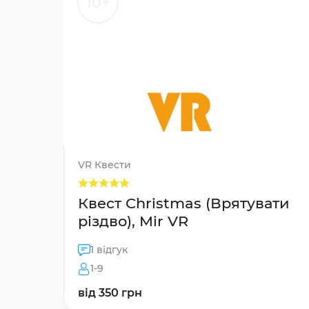
10+
VR Квести
Квест Christmas (Врятувати
різдво), Mir VR
1 відгук
1-9
від 350 грн