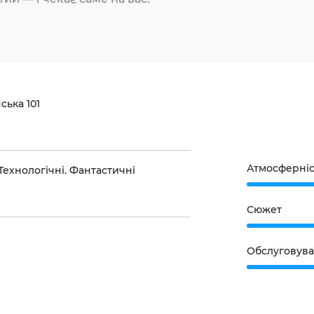
ська 101
Атмосферніс
Технологічні. Фантастичні
Сюжет
Обслуговув