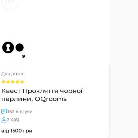
10+
Для дітей
Квест Прокляття чорної
перлини, OQrooms
362 відгуки
2-4(6)
від 1500 грн