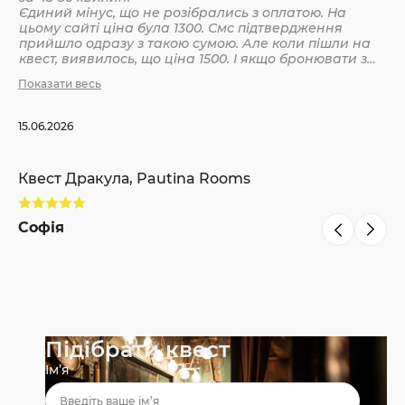
Єдиний мінус, що не розібрались з оплатою. На
цьому сайті ціна була 1300. Смс підтвердження
Кв
прийшло одразу з такою сумою. Але коли пішли на
квест, виявилось, що ціна 1500. І якщо бронювати з
інших сайтів, то там ніби так і вказано 1500. Різниця
Показати весь
С
невелика, але всеодно уточнюйте при бронюванні
15.06.2026
Квест Дракула, Pautina Rooms
Софія
Підібрати квест
Ім’я