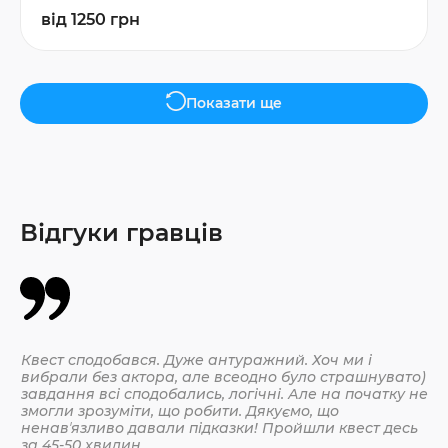
від 1250 грн
Показати ще
Відгуки гравців
Квест сподобався. Дуже антуражний. Хоч ми і
Да
вибрали без актора, але всеодно було страшнувато)
По
завдання всі сподобались, логічні. Але на початку не
змогли зрозуміти, що робити. Дякуємо, що
ненавʼязливо давали підказки! Пройшли квест десь
30.
за 45-50 хвилин.