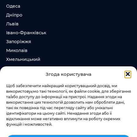
Одеса
Дніпро
Львів
Івано-Франківськ
Запоріжжя
Миколаїв
Хмельницький
Суми
Згода користувача
Ірпінь
Щоб забезпечити найкращий користувацький досвід, ми
використовуємо такі технології, як файли cookie, для зберігання
Слідкувати за нами
та/або доступу до інформації на пристрої. Надання згоди на
використання цих технологій дозволить нам обробляти дані,
+38 073 185 81 11
такі як поведінка під час перегляду сайту або унікальні
+38 067 457 86 44
ідентифікатори на цьому сайті. Ненадання згоди або її
відкликання може негативно вплинути на роботу окремих
функцій і можливостей.