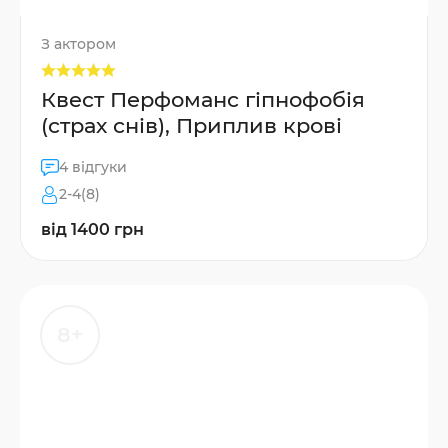
З актором
Квест Перфоманс гіпнофобія
(страх снів), Приплив крові
4 відгуки
2-4(8)
від 1400 грн
8+