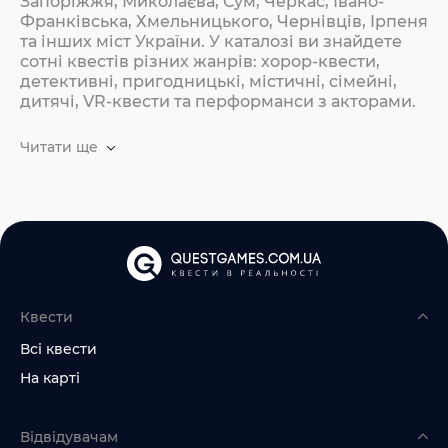
Запоріжжя, Миколаєва, Сум, Черкас, Івано-
Франківська, Хмельницького, Чернівців, Ірпеня
та інших міст України. У каталозі ви знайдете
сотні квестів різних жанрів: хорор-квести,
детективні, пригодницькі, містичні, сімейні,
дитячі, VR-квести та перформанси з акторами.
Читати ще
Квести
Всі квести
На карті
Відвідувачам