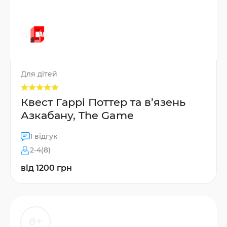
Для дітей
Квест Гаррі Поттер та в’язень
Азкабану, The Game
1 відгук
2-4(8)
від 1200 грн
8+