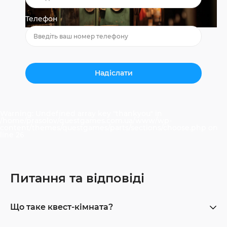
Телефон
Warning
: Undefined array key "thankyou" in
/home/prasolov/questgames.com.ua/www/wp-
content/themes/questgames/parts/sections/choose.php
on
line
26
Питання та відповіді
Що таке квест-кімната?