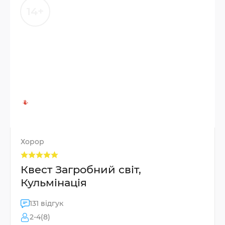
14+
Хорор
Квест Загробний світ,
Кульмінація
131 відгук
2-4(8)