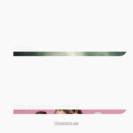
Хорор
Для великих команд
Показати ще