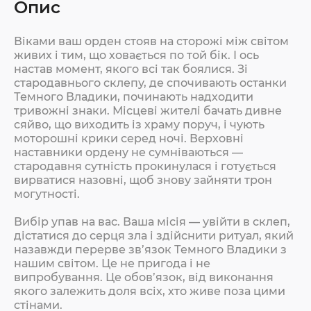
Опис
Віками ваш орден стояв на сторожі між світом
живих і тим, що ховається по той бік. І ось
настав момент, якого всі так боялися. Зі
стародавнього склепу, де спочивають останки
Темного Владики, починають надходити
тривожні знаки. Місцеві жителі бачать дивне
сяйво, що виходить із храму поруч, і чують
моторошні крики серед ночі. Верховні
наставники ордену не сумніваються —
стародавня сутність прокинулася і готується
вирватися назовні, щоб знову зайняти трон
могутності.
Вибір упав на вас. Ваша місія — увійти в склеп,
дістатися до серця зла і здійснити ритуал, який
назавжди перерве зв’язок Темного Владики з
нашим світом. Це не пригода і не
випробування. Це обов’язок, від виконання
якого залежить доля всіх, хто живе поза цими
стінами.