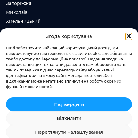
Запоріжжя
Миколаїв
Хмельницький
Суми
Згода користувача
Ірпінь
Щоб забезпечити найкращий користувацький досвід, ми
використовуємо такі технології, як файли cookie, для зберігання
Слідкувати за нами
та/або доступу до інформації на пристрої. Надання згоди на
використання цих технологій дозволить нам обробляти дані,
+38 073 185 81 11
такі як поведінка під час перегляду сайту або унікальні
+38 067 457 86 44
ідентифікатори на цьому сайті. Ненадання згоди або її
відкликання може негативно вплинути на роботу окремих
функцій і можливостей.
Підтвердити
Додати квест
Відхилити
Переглянути налаштування
Privacy Policy
Cookie Policy
Terms & Conditions