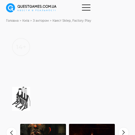
Головна
Київ
З актором
Квест Sklep, Factory Play
14+