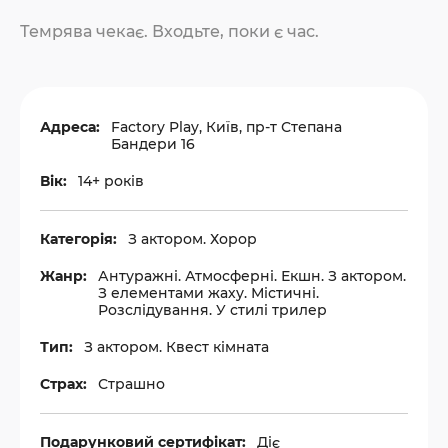
Темрява чекає. Входьте, поки є час.
Адреса:
Factory Play, Київ, пр-т Степана
Бандери 16
Вік:
14+ років
Категорія:
З актором. Хорор
Жанр:
Антуражні. Атмосферні. Екшн. З актором.
З елементами жаху. Містичні.
Розслідування. У стилі трилер
Тип:
З актором. Квест кімната
Страх:
Страшно
Подарунковий сертифікат:
Діє