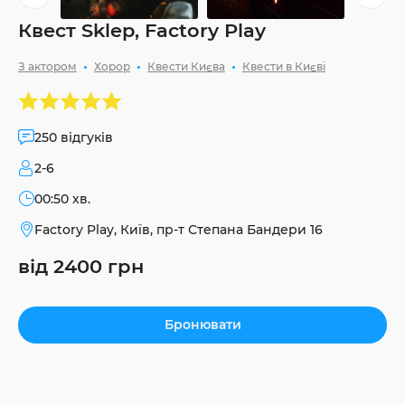
Квест Sklep, Factory Play
З актором
Хорор
Квести Києва
Квести в Києві
250 відгуків
2-6
00:50 хв.
Factory Play, Київ, пр-т Степана Бандери 16
від 2400 грн
Бронювати