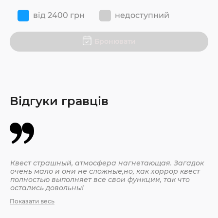
від 2400 грн
недоступний
Бронювати
Відгуки гравців
Квест страшный, атмосфера нагнетающая. Загадок
Вс
очень мало и они не сложные,но, как хоррор квест
тр
полностью выполняет все свои функции, так что
По
остались довольны!
Показати весь
18.