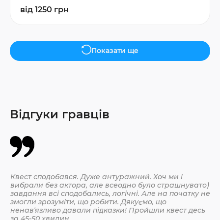
від 1250 грн
Показати ще
Відгуки гравців
Квест сподобався. Дуже антуражний. Хоч ми і
Да
вибрали без актора, але всеодно було страшнувато)
По
завдання всі сподобались, логічні. Але на початку не
змогли зрозуміти, що робити. Дякуємо, що
ненавʼязливо давали підказки! Пройшли квест десь
30.
за 45-50 хвилин.