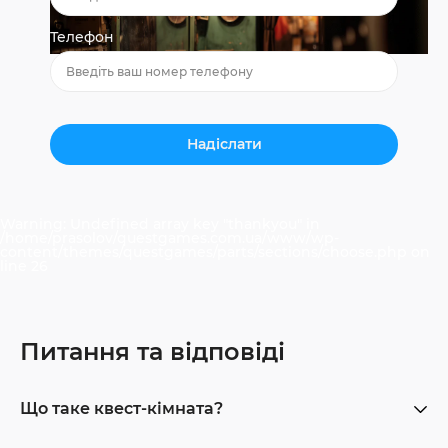
Телефон
Warning
: Undefined array key "thankyou" in
/home/prasolov/questgames.com.ua/www/wp-
content/themes/questgames/parts/sections/choose.php
on
line
26
Питання та відповіді
Що таке квест-кімната?