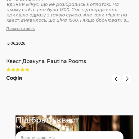
Єдиний мінус, що не розібрались з оплатою. На
цьому сайті ціна була 1300. Смс підтвердження
Кв
прийшло одразу з такою сумою. Але коли пішли на
квест, виявилось, що ціна 1500. І якщо бронювати з
інших сайтів, то там ніби так і вказано 1500. Різниця
Показати весь
С
невелика, але всеодно уточнюйте при бронюванні
15.06.2026
Квест Дракула, Pautina Rooms
Софія
Підібрати квест
Ім’я