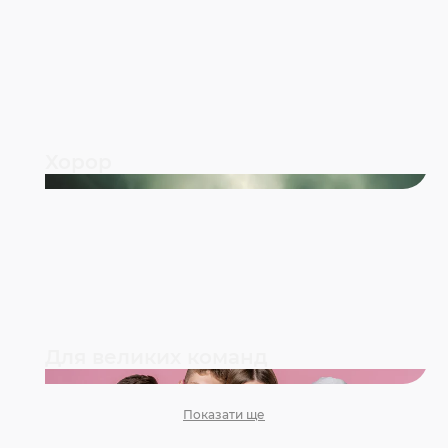
Хорор
Для великих команд
Показати ще