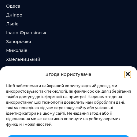
Одеса
Дніпро
Львів
Івано-Франківськ
Запоріжжя
Миколаїв
Хмельницький
Суми
Згода користувача
Ірпінь
Щоб забезпечити найкращий користувацький досвід, ми
використовуємо такі технології, як файли cookie, для зберігання
Слідкувати за нами
та/або доступу до інформації на пристрої. Надання згоди на
використання цих технологій дозволить нам обробляти дані,
+38 073 185 81 11
такі як поведінка під час перегляду сайту або унікальні
+38 067 457 86 44
ідентифікатори на цьому сайті. Ненадання згоди або її
відкликання може негативно вплинути на роботу окремих
функцій і можливостей.