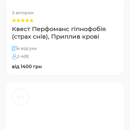
З актором
Квест Перфоманс гіпнофобія
(страх снів), Приплив крові
4 відгуки
2-4(8)
від 1400 грн
8+