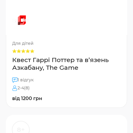
Для дітей
Квест Гаррі Поттер та в’язень
Азкабану, The Game
1 відгук
2-4(8)
від 1200 грн
8+