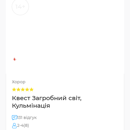
14+
Хорор
Квест Загробний світ,
Кульмінація
131 відгук
2-4(8)