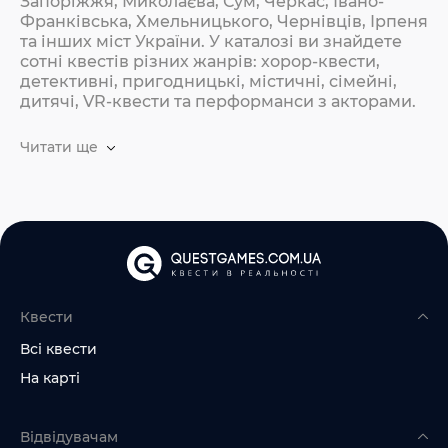
Запоріжжя, Миколаєва, Сум, Черкас, Івано-
Франківська, Хмельницького, Чернівців, Ірпеня
та інших міст України. У каталозі ви знайдете
сотні квестів різних жанрів: хорор-квести,
детективні, пригодницькі, містичні, сімейні,
дитячі, VR-квести та перформанси з акторами.
Читати ще
Квести
Всі квести
На карті
Відвідувачам