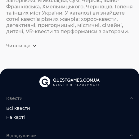
Запоріжжя, Миколаєва, Сум, Черкас, Івано-
Франківська, Хмельницького, Чернівців, Ірпеня
та інших міст України. У каталозі ви знайдете
сотні квестів різних жанрів: хорор-квести,
детективні, пригодницькі, містичні, сімейні,
дитячі, VR-квести та перформанси з акторами.
Читати ще
Квести
Всі квести
На карті
Відвідувачам