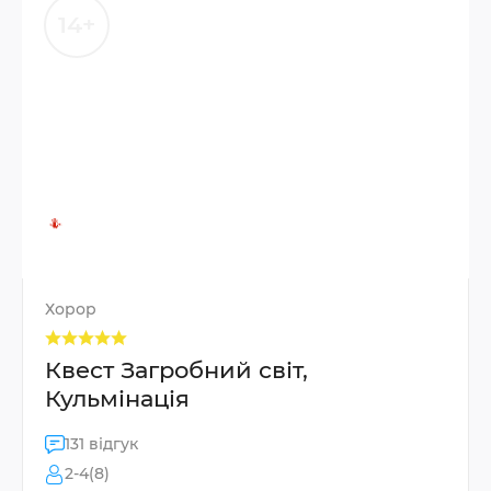
14+
Хорор
Квест Загробний світ,
Кульмінація
131 відгук
2-4(8)