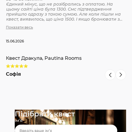
Єдиний мінус, що не розібрались з оплатою. На
цьому сайті ціна була 1300. Смс підтвердження
Кв
прийшло одразу з такою сумою. Але коли пішли на
квест, виявилось, що ціна 1500. І якщо бронювати з
інших сайтів, то там ніби так і вказано 1500. Різниця
Показати весь
С
невелика, але всеодно уточнюйте при бронюванні
15.06.2026
Квест Дракула, Pautina Rooms
Софія
Підібрати квест
Ім’я