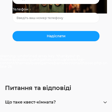
Телефон
Warning
: Undefined array key "thankyou" in
/home/prasolov/questgames.com.ua/www/wp-
content/themes/questgames/parts/sections/choose.php
on
line
26
Питання та відповіді
Що таке квест-кімната?