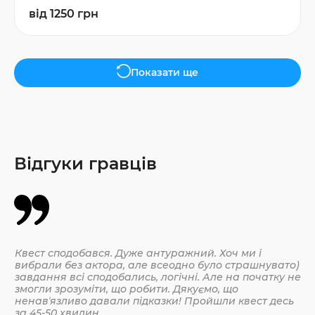
від 1250 грн
Показати ще
Відгуки гравців
Квест сподобався. Дуже антуражний. Хоч ми і
Да
вибрали без актора, але всеодно було страшнувато)
По
завдання всі сподобались, логічні. Але на початку не
змогли зрозуміти, що робити. Дякуємо, що
ненавʼязливо давали підказки! Пройшли квест десь
30.
за 45-50 хвилин.