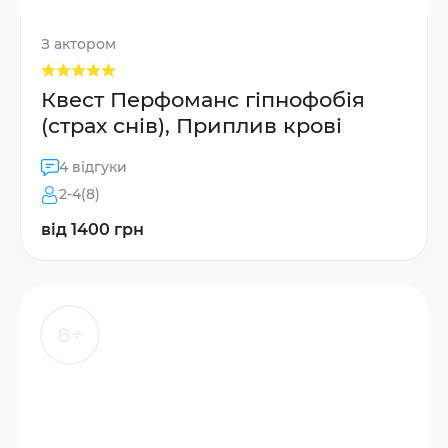
З актором
Квест Перфоманс гіпнофобія
(страх снів), Приплив крові
4 відгуки
2-4(8)
від 1400 грн
8+