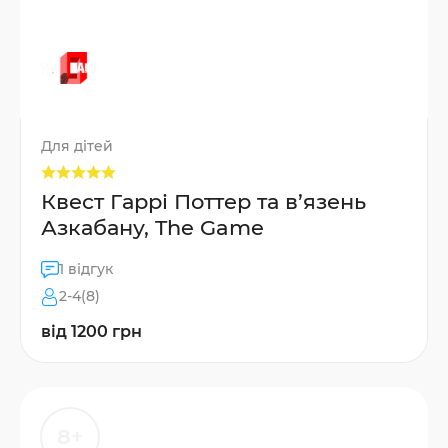
Для дітей
Квест Гаррі Поттер та в’язень
Азкабану, The Game
1 відгук
2-4(8)
від 1200 грн
8+