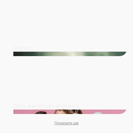
Хорор
Для великих команд
Показати ще