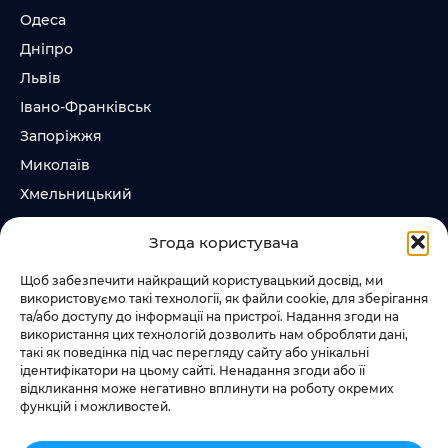
Одеса
Дніпро
Львів
Івано-Франківськ
Запоріжжя
Миколаїв
Хмельницький
Суми
Згода користувача
Ірпінь
Щоб забезпечити найкращий користувацький досвід, ми
використовуємо такі технології, як файли cookie, для зберігання
Слідкувати за нами
та/або доступу до інформації на пристрої. Надання згоди на
використання цих технологій дозволить нам обробляти дані,
+38 073 185 81 11
такі як поведінка під час перегляду сайту або унікальні
+38 067 457 86 44
ідентифікатори на цьому сайті. Ненадання згоди або її
відкликання може негативно вплинути на роботу окремих
функцій і можливостей.