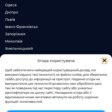
Одеса
Дніпро
Львів
Івано-Франківськ
Запоріжжя
Миколаїв
Хмельницький
Суми
Згода користувача
Ірпінь
Щоб забезпечити найкращий користувацький досвід, ми
використовуємо такі технології, як файли cookie, для зберігання
Слідкувати за нами
та/або доступу до інформації на пристрої. Надання згоди на
використання цих технологій дозволить нам обробляти дані,
+38 073 185 81 11
такі як поведінка під час перегляду сайту або унікальні
+38 067 457 86 44
ідентифікатори на цьому сайті. Ненадання згоди або її
відкликання може негативно вплинути на роботу окремих
функцій і можливостей.