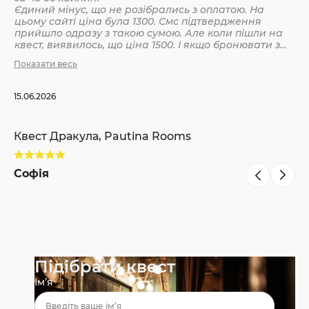
Єдиний мінус, що не розібрались з оплатою. На
цьому сайті ціна була 1300. Смс підтвердження
Кв
прийшло одразу з такою сумою. Але коли пішли на
квест, виявилось, що ціна 1500. І якщо бронювати з
інших сайтів, то там ніби так і вказано 1500. Різниця
Показати весь
С
невелика, але всеодно уточнюйте при бронюванні
15.06.2026
Квест Дракула, Pautina Rooms
Софія
Підібрати квест
Ім’я