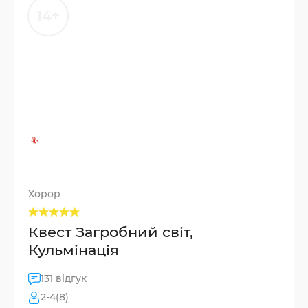
14+
Хорор
Квест Загробний світ,
Кульмінація
131 відгук
2-4(8)