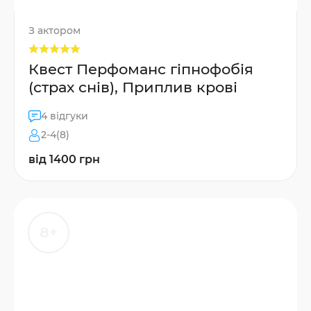
З актором
Квест Перфоманс гіпнофобія
(страх снів), Приплив крові
4 відгуки
2-4(8)
від 1400 грн
8+