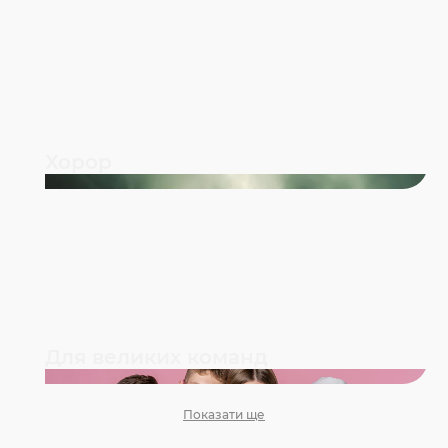
Хорор
Для великих команд
Показати ще