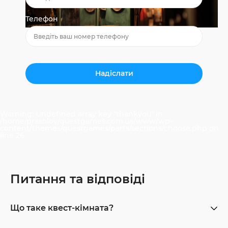
Телефон
Warning
: Undefined array key "thankyou" in
/home/prasolov/questgames.com.ua/www/wp-
content/themes/questgames/parts/sections/choose.php
on
line
26
Питання та відповіді
Що таке квест-кімната?