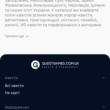
Запоріжжя, Миколаєва, Сум, Черкас, Івано-
Франківська, Хмельницького, Чернівців, Ірпеня
та інших міст України. У каталозі ви знайдете
сотні квестів різних жанрів: хорор-квести,
детективні, пригодницькі, містичні, сімейні,
дитячі, VR-квести та перформанси з акторами.
Читати ще
Квести
Всі квести
На карті
Відвідувачам