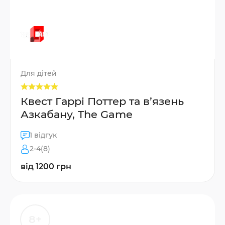
Для дітей
Квест Гаррі Поттер та в’язень
Азкабану, The Game
1 відгук
2-4(8)
від 1200 грн
8+