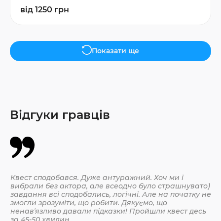
від 1250 грн
Показати ще
Відгуки гравців
Квест сподобався. Дуже антуражний. Хоч ми і
Да
вибрали без актора, але всеодно було страшнувато)
По
завдання всі сподобались, логічні. Але на початку не
змогли зрозуміти, що робити. Дякуємо, що
ненавʼязливо давали підказки! Пройшли квест десь
30.
за 45-50 хвилин.