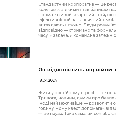
Стандартний корпоратив — це ресто
колегами, з якими і так бачишся щ
формат: живий, азартний і той, що 
ефективніший за класичний тімбіл
виглядають штучно. Люди розуміють
відповідно — стримано та формальн
часу, є задача, є командна залежні
треба діяти….
Як відволіктись від війни:
18.04.2024
Жити у постійному стресі — це нова
Тривога, новини, думки про безпек
іноді найважливіше — дозволити со
годину. Чому квест допомагає відво
— це пауза. Така сама, як сон або 