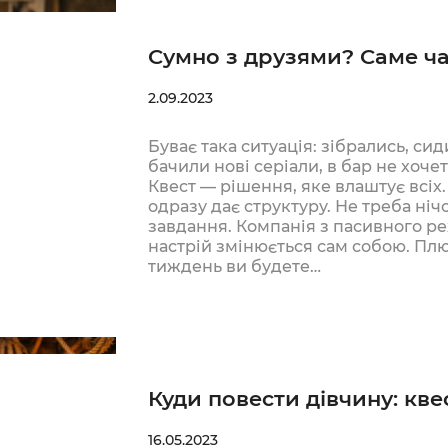
Сумно з друзями? Саме ча
2.09.2023
Буває така ситуація: зібрались, сид
бачили нові серіали, в бар не хоче
Квест — рішення, яке влаштує всіх.
одразу дає структуру. Не треба нічо
завдання. Компанія з пасивного р
настрій змінюється сам собою. Плю
тиждень ви будете…
Куди повести дівчину: кве
16.05.2023