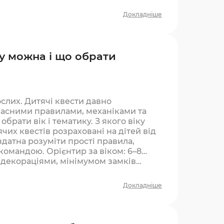
Докладніше
ку можна і що обрати
ослих. Дитячі квести давно
ласними правилами, механіками та
рати вік і тематику. З якого віку
чих квестів розраховані на дітей від
 здатна розуміти прості правила,
 командою. Орієнтир за віком: 6–8
и декораціями, мінімумом замків…
Докладніше