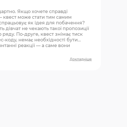
дартно. Якщо хочете справді
— квест може стати тим самим
спрацьовує як ідея для побачення?
ь дівчат не чекають такої пропозиції
о ряду. По-друге, квест знімає тиск
с-коду, немає необхідності бути
онтанні реакції — а саме вони
Докладніше