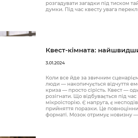
розгадувати загадки під тиском та
думки. Під час квесту увага перек
Квест-кімната: найшвидши
3.01.2024
Коли все йде за звичним сценарієм —
люди — накопичується відчуття емо
криза — просто сірість. Квест — од
розігнати. Що відбувається під час
мікроісторію. Є напруга, є несподі
прийняття поразки. Це повноцінни
форматі. Мозок отримує новизну 