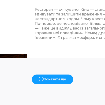
Ресторан — очікувано. Кіно — стан
здивувати та залишити враження 
нестандартним ходом. Чому квест 
По-перше, це несподівано. Більшіст
— і вже це виділяє вас із загальног
«правильної поведінки». Немає дре
ідеальним. Є гра, є атмосфера, є сп
запам’ятовуються….
Показати ще