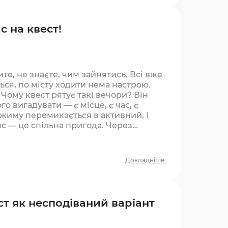
с на квест!
ите, не знаєте, чим зайнятись. Всі вже
ться, по місту ходити нема настрою.
 Чому квест рятує такі вечори? Він
го вигадувати — є місце, є час, є
ежиму перемикається в активний, і
с — це спільна пригода. Через
Докладніше
ст як несподіваний варіант