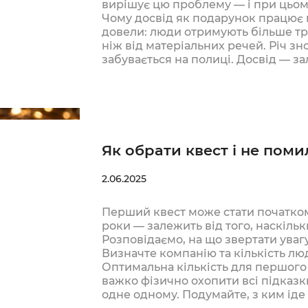
вирішує цю проблему — і при цьому
Чому досвід як подарунок працює 
довели: люди отримують більше тр
ніж від матеріальних речей. Річ з
забувається на полиці. Досвід — з
Як обрати квест і не поми
2.06.2025
Перший квест може стати початком
роки — залежить від того, наскільк
Розповідаємо, на що звертати увагу
Визначте компанію та кількість лю
Оптимальна кількість для першого
важко фізично охопити всі підказ
одне одному. Подумайте, з ким ід