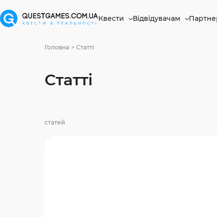
Квести
Відвідувачам
Партне
Головна
Статті
Статті
статей