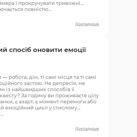
ймера і прокручувати тривожні
лючається повністю…
Докладніше
й спосіб оновити емоції
 робота, дім, ті самі місця та ті самі
ційного застою. Не депресія, не
ин із найшвидших способів її
 квесту? За годину ви проживаєте цілу
ванки, є азарт, є момент перемоги або
й емоційний цикл у стислому
—…
Докладніше