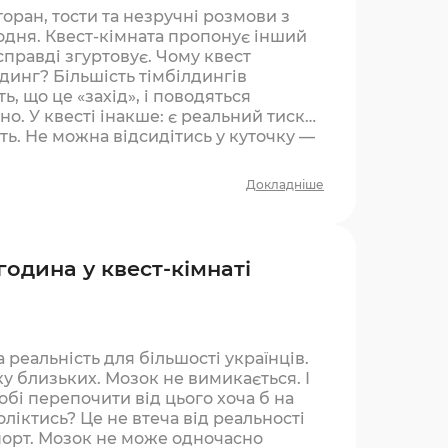
ран, тости та незручні розмови з
одня. Квест-кімната пропонує інший
справді згуртовує. Чому квест
динг? Більшість тімбілдингів
, що це «захід», і поводяться
о. У квесті інакше: є реальний тиск
сть. Не можна відсидітись у куточку —
Докладніше
 година у квест-кімнаті
 реальність для більшості українців.
у близьких. Мозок не вимикається. І
бі перепочити від цього хоча б на
ліктись? Це не втеча від реальності
спорт. Мозок не може одночасно