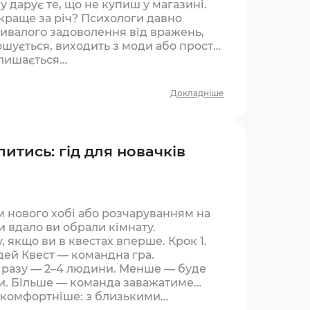
 дарує те, що не купиш у магазині.
краще за річ? Психологи давно
ивалого задоволення від вражень,
ношується, виходить з моди або просто
алишається…
Докладніше
литись: гід для новачків
 нового хобі або розчаруванням на
и вдало ви обрали кімнату.
, якщо ви в квестах вперше. Крок 1.
дей Квест — командна гра.
 разу — 2–4 людини. Менше — буде
ки. Більше — команда заважатиме
е комфортніше: з близькими…