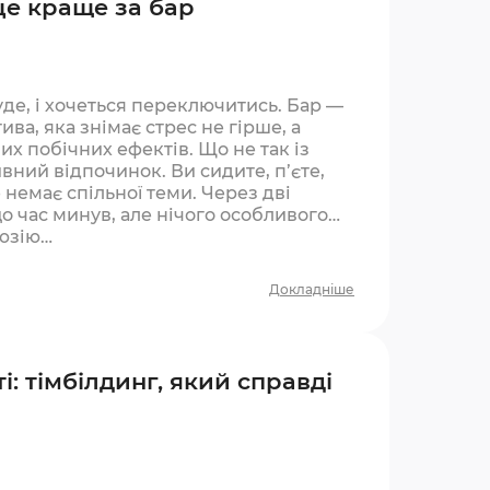
це краще за бар
уде, і хочеться переключитись. Бар —
ива, яка знімає стрес не гірше, а
х побічних ефектів. Що не так із
вний відпочинок. Ви сидите, п’єте,
 немає спільної теми. Через дві
що час минув, але нічого особливого
люзію…
Докладніше
і: тімбілдинг, який справді