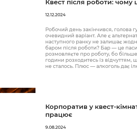
Квест після роботи: чому 
12.12.2024
Робочий день закінчився, голова г
очевидний варіант. Але є альтернат
наступного ранку не залишає жодни
баром після роботи? Бар — це паси
розмовляєте про роботу, бо більше
години розходитесь із відчуттям, 
не сталось. Плюс — алкоголь дає і
Корпоратив у квест-кімнат
працює
9.08.2024